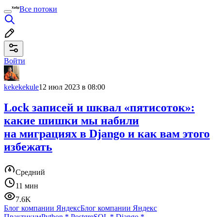
Все потоки
Войти
kekekekule
12 июл 2023 в 08:00
Lock записей и шквал «пятисоток»:
какие шишки мы набили
на миграциях в Django и как вам этого
избежать
Средний
11 мин
7.6K
Блог компании Яндекс
Блог компании Яндекс
Практикум
Python
*
PostgreSQL
*
Django
*