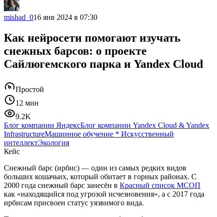
mishad_0
16 янв 2024 в 07:30
Как нейросети помогают изучать
снежных барсов: о проекте
Сайлюгемского парка и Yandex Cloud
Простой
12 мин
9.2K
Блог компании Яндекс
Блог компании Yandex Cloud & Yandex
Infrastructure
Машинное обучение
*
Искусственный
интеллект
Экология
Кейс
Снежный барс (ирбис) — один из самых редких видов
больших кошачьих, который обитает в горных районах. С
2000 года снежный барс занесён в
Красный список МСОП
как «находящийся под угрозой исчезновения», а с 2017 года
ирбисам присвоен статус уязвимого вида.