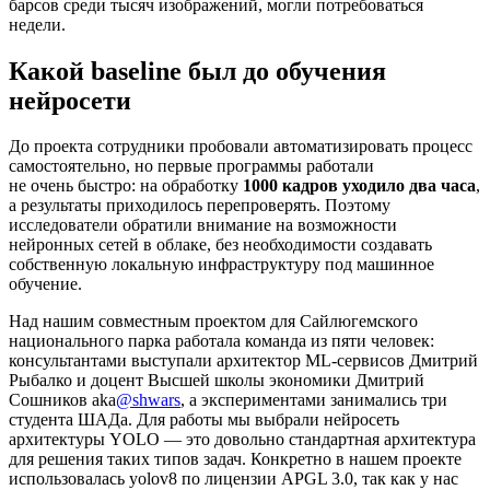
барсов среди тысяч изображений, могли потребоваться
недели.
Какой baseline был до обучения
нейросети
До проекта сотрудники пробовали автоматизировать процесс
самостоятельно, но первые программы работали
не очень быстро: на обработку
1000 кадров уходило два часа
,
а результаты приходилось перепроверять. Поэтому
исследователи обратили внимание на возможности
нейронных сетей в облаке, без необходимости создавать
собственную локальную инфраструктуру под машинное
обучение.
Над нашим совместным проектом для Сайлюгемского
национального парка работала команда из пяти человек:
консультантами выступали архитектор ML‑сервисов Дмитрий
Рыбалко и доцент Высшей школы экономики Дмитрий
Сошников aka
@shwars
, а экспериментами занимались три
студента ШАДа. Для работы мы выбрали нейросеть
архитектуры YOLO — это довольно стандартная архитектура
для решения таких типов задач. Конкретно в нашем проекте
использовалась yolov8 по лицензии APGL 3.0, так как у нас