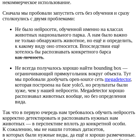
некоммерческое использование.
Сначала мы пробовали запустить сеть без обучения и сразу
столкнулись с двумя проблемами:
Не было нейросети, обученной именно на классах
животных национального парка. А нам было важно
не только обнаружить животное, но ещё и определить,
к какому виду оно относится. Впоследствии ещё
хотелось бы распознавать конкретного барса
как личность
.
Не всегда получалось хорошо найти bounding box —
ограничивающий прямоугольник вокруг объекта. Тут
мы пробовали дообучать open‑source сеть
megadetector
,
которая построена на базе yolo5, но результаты были
хуже, чем у нашей нейросети. Megadetector хорошо
распознавал животных вообще, но без определения
вида.
Так что в первую очередь нам требовалось обучить нейросеть
корректно детектировать и распознавать нужных нам
животных — в перспективе вплоть до конкретной особи.
К сожалению, мы не нашли готовых датасетов,
в которых были нужные виды, да ещё и хорошо размеченные.