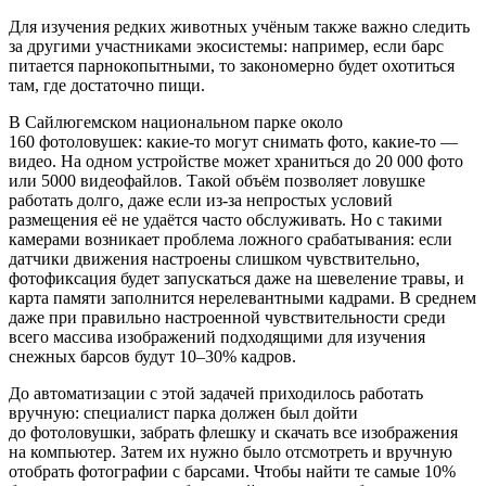
Для изучения редких животных учёным также важно следить
за другими участниками экосистемы: например, если барс
питается парнокопытными, то закономерно будет охотиться
там, где достаточно пищи.
В Сайлюгемском национальном парке около
160 фотоловушек: какие‑то могут снимать фото, какие‑то —
видео. На одном устройстве может храниться до 20 000 фото
или 5000 видеофайлов. Такой объём позволяет ловушке
работать долго, даже если из‑за непростых условий
размещения её не удаётся часто обслуживать. Но с такими
камерами возникает проблема ложного срабатывания: если
датчики движения настроены слишком чувствительно,
фотофиксация будет запускаться даже на шевеление травы, и
карта памяти заполнится нерелевантными кадрами. В среднем
даже при правильно настроенной чувствительности среди
всего массива изображений подходящими для изучения
снежных барсов будут 10–30% кадров.
До автоматизации с этой задачей приходилось работать
вручную: специалист парка должен был дойти
до фотоловушки, забрать флешку и скачать все изображения
на компьютер. Затем их нужно было отсмотреть и вручную
отобрать фотографии с барсами. Чтобы найти те самые 10%