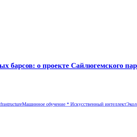
ых барсов: о проекте Сайлюгемского пар
rastructure
Машинное обучение
*
Искусственный интеллект
Экол