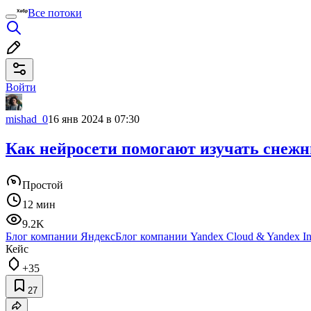
Все потоки
Войти
mishad_0
16 янв 2024 в 07:30
Как нейросети помогают изучать снежн
Простой
12 мин
9.2K
Блог компании Яндекс
Блог компании Yandex Cloud & Yandex Inf
Кейс
+35
27