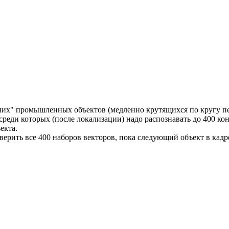
ячих" промышленных объектов (медленно крутящихся по кругу пе
среди которых (после локализации) надо распознавать до 400 ко
екта.
верить все 400 наборов векторов, пока следующий объект в кадре