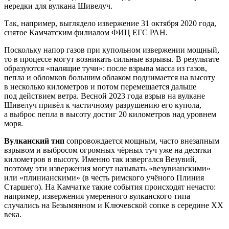
нередки для вулкана Шивелуч.
Так, например, выглядело извержение 31 октября 2020 года,
снятое Камчатским филиалом ФИЦ ЕГС РАН.
Поскольку напор газов при купольном извержении мощный,
то в процессе могут возникать сильные взрывы. В результате
образуются «палящие тучи»: после взрыва масса из газов,
пепла и обломков большим облаком поднимается на высоту
в несколько километров и потом перемещается дальше
под действием ветра. Весной 2023 года взрыв на вулкане
Шивелуч привёл к частичному разрушению его купола,
а выброс пепла в высоту достиг 20 километров над уровнем
моря.
Вулканский тип
сопровождается мощным, часто внезапным
взрывом и выбросом огромных чёрных туч уже на десятки
километров в высоту. Именно так извергался Везувий,
поэтому эти извержения могут называть «везувианскими»
или «плинианскими» (в честь римского учёного Плиния
Старшего). На Камчатке такие события происходят нечасто:
например, извержения умеренного вулканского типа
случались на Безымянном и Ключевской сопке в середине XX
века.