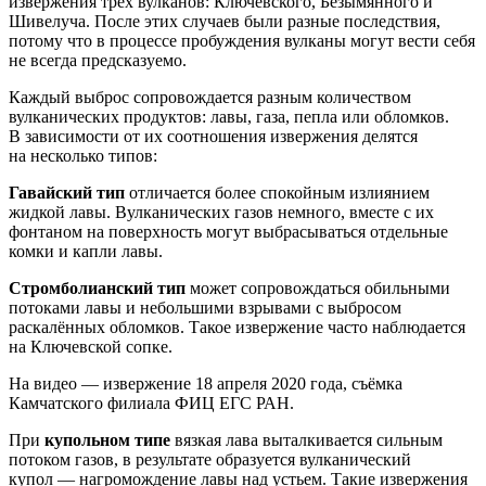
извержения трёх вулканов: Ключевского, Безымянного и
Шивелуча. После этих случаев были разные последствия,
потому что в процессе пробуждения вулканы могут вести себя
не всегда предсказуемо.
Каждый выброс сопровождается разным количеством
вулканических продуктов: лавы, газа, пепла или обломков.
В зависимости от их соотношения извержения делятся
на несколько типов:
Гавайский тип
отличается более спокойным излиянием
жидкой лавы. Вулканических газов немного, вместе с их
фонтаном на поверхность могут выбрасываться отдельные
комки и капли лавы.
Стромболианский тип
может сопровождаться обильными
потоками лавы и небольшими взрывами с выбросом
раскалённых обломков. Такое извержение часто наблюдается
на Ключевской сопке.
На видео — извержение 18 апреля 2020 года, съёмка
Камчатского филиала ФИЦ ЕГС РАН.
При
купольном типе
вязкая лава выталкивается сильным
потоком газов, в результате образуется вулканический
купол — нагромождение лавы над устьем. Такие извержения