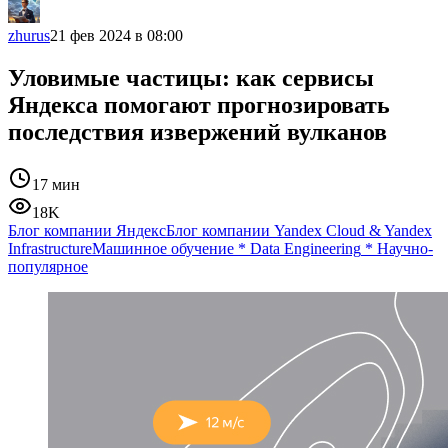
zhurus
21 фев 2024 в 08:00
Уловимые частицы: как сервисы
Яндекса помогают прогнозировать
последствия извержений вулканов
17 мин
18K
Блог компании Яндекс
Блог компании Yandex Cloud & Yandex
Infrastructure
Машинное обучение
*
Data Engineering
*
Научно-
популярное