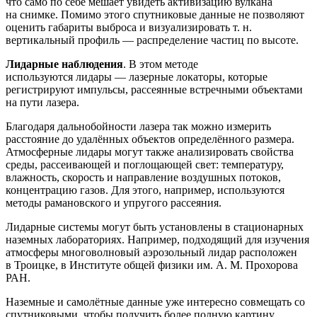
что само по себе мешает увидеть активизацию вулкана
на снимке. Помимо этого спутниковые данные не позволяют
оценить габариты выброса и визуализировать т. н.
вертикальный профиль — распределение частиц по высоте.
Лидарные наблюдения
. В этом методе
используются лидары — лазерные локаторы, которые
регистрируют импульсы, рассеянные встречными объектами
на пути лазера.
Благодаря дальнобойности лазера так можно измерить
расстояние до удалённых объектов определённого размера.
Атмосферные лидары могут также анализировать свойства
среды, рассеивающей и поглощающей свет: температуру,
влажность, скорость и направление воздушных потоков,
концентрацию газов. Для этого, например, используются
методы рамановского и упругого рассеяния.
Лидарные системы могут быть установлены в стационарных
наземных лабораториях. Например, подходящий для изучения
атмосферы многоволновый аэрозольный лидар расположен
в Троицке, в Институте общей физики им. А. М. Прохорова
РАН.
Наземные и самолётные данные уже интересно совмещать со
спутниковыми, чтобы получить более полную картину.