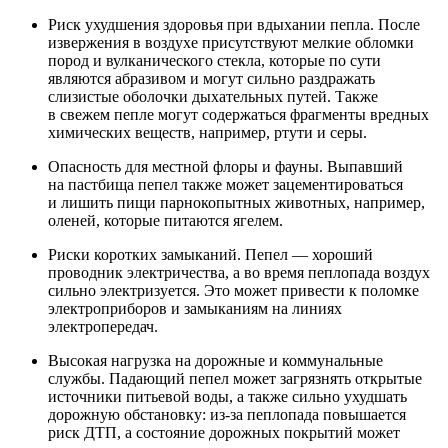
Риск ухудшения здоровья при вдыхании пепла. После
извержения в воздухе присутствуют мелкие обломки
пород и вулканического стекла, которые по сути
являются абразивом и могут сильно раздражать
слизистые оболочки дыхательных путей. Также
в свежем пепле могут содержаться фрагменты вредных
химических веществ, например, ртути и серы.
Опасность для местной флоры и фауны. Выпавший
на пастбища пепел также может зацементироваться
и лишить пищи парнокопытных животных, например,
оленей, которые питаются ягелем.
Риски коротких замыканий. Пепел — хороший
проводник электричества, а во время пеплопада воздух
сильно электризуется. Это может привести к поломке
электроприборов и замыканиям на линиях
электропередач.
Высокая нагрузка на дорожные и коммунальные
службы. Падающий пепел может загрязнять открытые
источники питьевой воды, а также сильно ухудшать
дорожную обстановку: из‑за пеплопада повышается
риск ДТП, а состояние дорожных покрытий может