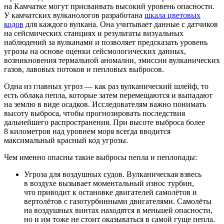
на Камчатке могут присваивать высокий уровень опасности.
У камчатских вулканологов разработана
шкала цветовых
кодов
для каждого вулкана. Она учитывает данные с датчиков
на сейсмических станциях и результаты визуальных
наблюдений за вулканами и позволяет предсказать уровень
угрозы на основе оценки сейсмологических данных,
возникновения термальной аномалии, эмиссии вулканических
газов, лавовых потоков и пепловых выбросов.
Одна из главных угроз — как раз вулканический шлейф, то
есть облака пепла, которые затем перемещаются и выпадают
на землю в виде осадков. Исследователям важно понимать
высоту выброса, чтобы прогнозировать последствия
дальнейшего распространения. При высоте выброса более
8 километров над уровнем моря всегда вводится
максимальный красный код угрозы.
Чем именно опасны такие выбросы пепла и пеплопады:
Угроза для воздушных судов. Вулканическая взвесь
в воздухе вызывает моментальный износ турбин,
что приводит к остановке двигателей самолётов и
вертолётов с газотурбинными двигателями. Самолёты
на воздушных винтах находятся в меньшей опасности,
но и им тоже не стоит оказываться в самой гуще пепла.