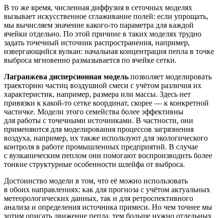
В то же время, численная диффузия в сеточных моделях
вызывает искусственное сглаживание полей: если упрощать,
мы вычисляем значение какого‑то параметра для каждой
ячейки отдельно. По этой причине в таких моделях трудно
задать точечный источник распространения, например,
извергающийся вулкан: начальная концентрация пепла в точке
выброса мгновенно размазывается по ячейке сетки.
Лагранжева дисперсионная модель
позволяет моделировать
траекторию частиц воздушной смеси с учётом различия их
характеристик, например, размера или массы. Здесь нет
привязки к какой‑то сетке координат, скорее — к конкретной
частичке. Модели этого семейства более эффективны
для работы с точечными источниками. В частности, они
применяются для моделирования процессов загрязнения
воздуха, например, их также используют для экологического
контроля в работе промышленных предприятий. В случае
с вулканическим пеплом они помогают воспроизводить более
тонкие структурные особенности шлейфа от выброса.
Достоинство модели в том, что её можно использовать
в обоих направлениях: как для прогноза с учётом актуальных
метеорологических данных, так и для ретроспективного
анализа и определения источника примеси. Но чем точнее мы
хотим описать движение пепла, тем больше нужно отдельных