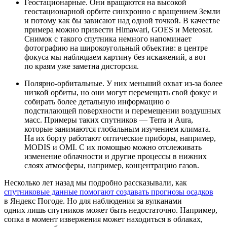
Геостационарные. Они вращаются на высокой
геостационарной орбите синхронно с вращением Земли
и потому как бы зависают над одной точкой. В качестве
примера можно привести Himawari, GOES и Meteosat.
Снимок с такого спутника немного напоминает
фотографию на широкоугольный объектив: в центре
фокуса мы наблюдаем картину без искажений, а вот
по краям уже заметна дисторсия.
Полярно‑орбитальные. У них меньший охват из‑за более
низкой орбиты, но они могут перемещать свой фокус и
собирать более детальную информацию о
подстилающей поверхности и перемещении воздушных
масс. Примеры таких спутников — Terra и Aura,
которые занимаются глобальным изучением климата.
На их борту работают оптические приборы, например,
MODIS и OMI. С их помощью можно отслеживать
изменение облачности и другие процессы в нижних
слоях атмосферы, например, концентрацию газов.
Несколько лет назад мы подробно рассказывали, как
спутниковые данные помогают создавать прогнозы осадков
в Яндекс Погоде. Но для наблюдения за вулканами
одних лишь спутников может быть недостаточно. Например,
сопка в момент извержения может находиться в облаках,