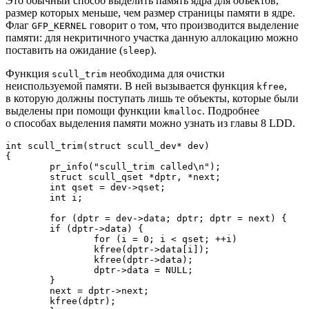
Это обычный способ выделить память ядра для объектов,
размер которых меньше, чем размер страницы памяти в ядре.
Флаг
говорит о том, что производится выделение
GFP_KERNEL
памяти: для некритичного участка данную аллокацию можно
поставить на ожидание (
).
sleep
Функция
необходима для очистки
scull_trim
неиспользуемой памяти. В ней вызывается функция
,
kfree
в которую должны поступать лишь те объекты, которые были
выделены при помощи функции
. Подробнее
kmalloc
о способах выделения памяти можно узнать из главы 8 LDD.
int scull_trim(struct scull_dev* dev)

{

	pr_info("scull_trim called\n");

	struct scull_qset *dptr, *next;

	int qset = dev->qset;

	int i;

	for (dptr = dev->data; dptr; dptr = next) {

    	if (dptr->data) {

        	for (i = 0; i < qset; ++i)

            	kfree(dptr->data[i]);

        	kfree(dptr->data);

        	dptr->data = NULL;

    	}

    	next = dptr->next;

    	kfree(dptr);
