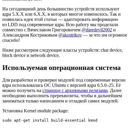
На сегодняшний день большинство устройств используют
ядра 5.X.X или 6.X.X, в которых многое изменилось. Так и
появилась идея этой статьи — адаптировать информацию
из LDD под современные ядра. Всю работу мы проделали
совместно с Вячеславом Григоровичем
@daredevil2002
и
Александром Костриковым
@akostrikov
— за что им огромное
спасибо!
Ниже рассмотрим следующие классы устройств: char device,
block device и network device.
Используемая операционная система
Для разработки и проверки модулей под современные версии
ядра использовалась ОС Ubuntu с версией ядра 6.5.0–25. Её
можно получить на
странице с архивными релизами
. Далее
необходимо выполнить пререквизиты, чтобы в дальнейшем
заниматься только написанием и отладкой самих модулей.
Установка Kernel module package:
sudo apt-get install build-essential kmod