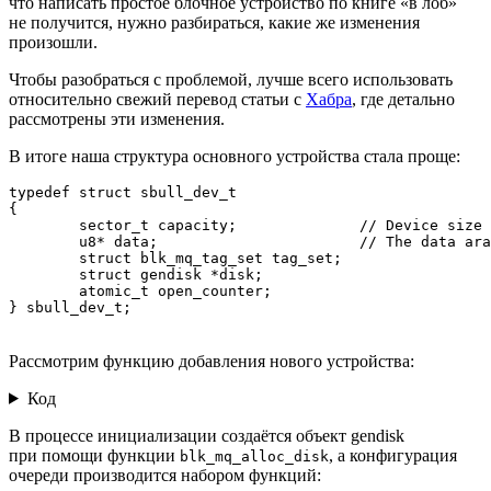
что написать простое блочное устройство по книге «в лоб»
не получится, нужно разбираться, какие же изменения
произошли.
Чтобы разобраться с проблемой, лучше всего использовать
относительно свежий перевод статьи с
Хабра
, где детально
рассмотрены эти изменения.
В итоге наша структура основного устройства стала проще:
typedef struct sbull_dev_t

{

	sector_t capacity;            	// Device size in bytes

	u8* data;                    	// The data aray. u8 - 8 bytes

	struct blk_mq_tag_set tag_set;

	struct gendisk *disk;

	atomic_t open_counter;

} sbull_dev_t;
Рассмотрим функцию добавления нового устройства:
Код
В процессе инициализации создаётся объект gendisk
при помощи функции
, а конфигурация
blk_mq_alloc_disk
очереди производится набором функций: