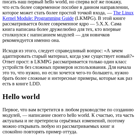
писать наш первый hello world, но сперва всё же покажу,
что есть более современное пособие в данном направлении,
которое может стать более простой точкой входа, —
The Linux
Kernel Module: Programming Guide
(LKMPG). В этой книге
рассматривается более современное ядро — 5.X.X. Сама
книга написана более дружелюбно для тех, кто впервые
столкнулся с написанием модулей — для новичков
рекомендуется именно она.
Исходя из этого, следует справедливый вопрос: «А зачем
адаптировать старый материал, когда уже существует новый?»
Ответ прост: в LKMPG рассматривается только один класс
устройств без сложных примеров использования. Для начала
это то, что нужно, но если хочется чего‑то большего, нужно
брать более сложные и интересные примеры, которые как раз
есть в книге LDD.
Hello world
Первое, что вам встретится в любом руководстве по созданию
модулей, — написание своего hello world. К счастью, эта часть
актуальна и не претерпела серьёзных изменений, поэтому
можно открывать любую из рассматриваемых книг и
спокойно повторять пример оттуда.