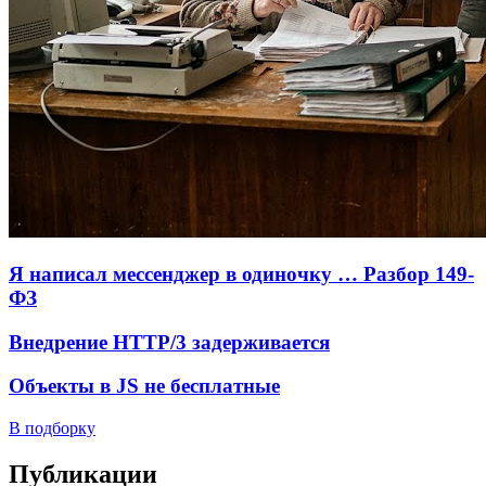
Я написал мессенджер в одиночку … Разбор 149-
ФЗ
Внедрение HTTP/3 задерживается
Объекты в JS не бесплатные
В подборку
Публикации