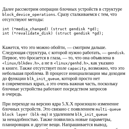
Далее рассмотрим операции блочных устройств в структуре
. Сразу сталкиваемся с тем, что
block_device_operations
отсутствуют методы:
int (*media_changed) (struct gendisk *gd);

int (*revalidate_disk) (struct gendisk *gd);
Кажется, что это можно обойти, — смотрим дальше.
Следующая структура, с которой нужно работать, —
.
gendisk
Первое, что бросается в глаза, — то, что она объявлена в
, а не в
, как указано
<linux/blkdev.h>
<linux/genhd.h>
в книге. Также отсутствует поле
, возможно, что это
capacity
небольшая проблема. В процессе инициализации мы доходим
до функции
, которой просто нет
blk_init_queue
в современных ядрах, а это очень важная часть, поскольку
блочные устройства работают посредством запросов
в очередь.
При переходе на версию ядра 5.X.X произошло изменение
блочных устройств. Это связано с появлением
multi-queue
и удалением
block layer (blk-mq)
blk_init_queue
за ненадобностью. Также появились новые параметры,
планировщик и другие вещи. Напрашивается вывод,