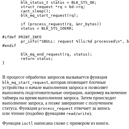
	blk_status_t status = BLK_STS_OK;

	struct request *rq = bd->rq;

	cant_sleep(); 

	blk_mq_start_request(rq);

	if (process_request(rq, &nr_bytes))

    	status = BLK_STS_IOERR;

#ifdef PRINT_INFO

	pr_info("SBULL: request %llu:%d processed\n", blk_rq_pos(rq), nr_bytes);

#endif

	blk_mq_end_request(rq, status);

	return status;

}
В процессе обработки запросов вызывается функция
, которая оповещает блочные
blk_mq_start_request
устройства о начале выполнения запроса и позволяет
выполнить подготовительные операции, например включение
таймера на время выполнения запроса. Затем происходит
выполнение запроса, а позже завершение с получением
статуса. Функция
отвечает за запись
process_request
или чтение (подобно функциям
).
read/write
Функция
написана схоже с примером из книги.
ioctl