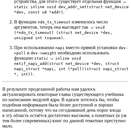
устройства, для этого существует отдельная функция →
static inline void dev_addr_set(struct net_device
.
*dev, const u8 *addr)
В функции
изменилось число
ndo_tx_timeout
аргументов, теперь она выглядит так →
void
(*ndo_tx_timeout) (struct net_device *dev,
.
unsigned int txqueue)
При использовании
вместо прямой установки
napi
dev-
и
необходимо использовать
>poll
dev->weight
функцию
→
static
inline void
netif_napi_add(struct net_device *dev, struct
napi_struct *napi, int (*poll)(struct napi_struct
.
*, int))
В результате проделанной работы нам удалось
актуализировать некоторые главы существующего учебника
по написанию модулей ядра. В идеале хотелось бы, чтобы
подобная информация была более доступной и хорошо
написанной, потому что на сегодняшний день порог входа
в эту область остаётся достаточно высоким, а понятных (и уж
тем более современных) книг по данной тематике преступно
мало.