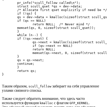
	pr_info("scull_follow called\n");

	struct scull_qset *qs = dev->data;  

	/* Allocate first qset explicitly if need be */

	if (!qs) {

    	qs = dev->data = kmalloc(sizeof(struct scull_qset), GFP_KERNEL);

    	if (qs == NULL)

        	return NULL;  /* Never mind */  

    	memset(qs, 0, sizeof(struct scull_qset));

	}   

	while (n--) {

    	if (!qs->next) {

        	qs->next = kmalloc(sizeof(struct scull_qset), GFP_KERNEL);

        	if (qs->next == NULL)

            	return NULL;

        	memset(qs->next, 0, sizeof(struct scull_qset));

    	}

    	qs = qs->next;

    	continue;

	}

	return qs;

}
Таким образом,
забирает на себя управление
scull_follow
узлами связного списка.
Также следует обратить внимание, что здесь часто
используется функция
с флагом
.
kmalloc
GFP_KERNEL