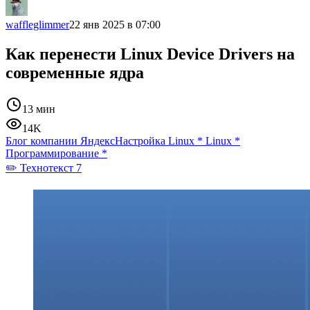
waffleglimmer
22 янв 2025 в 07:00
Как перенести Linux Device Drivers на
современные ядра
13 мин
14K
Блог компании Яндекс
Настройка Linux
*
Linux
*
Программирование
*
✏️ Технотекст 7