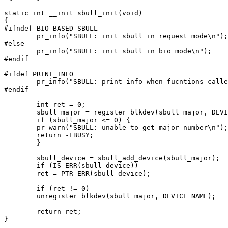
static int __init sbull_init(void)

{

#ifndef BIO_BASED_SBULL

	pr_info("SBULL: init sbull in request mode\n");

#else

	pr_info("SBULL: init sbull in bio mode\n");

#endif

#ifdef PRINT_INFO

	pr_info("SBULL: print info when fucntions called\n");

#endif

	int ret = 0;

	sbull_major = register_blkdev(sbull_major, DEVICE_NAME);

	if (sbull_major <= 0) {

    	pr_warn("SBULL: unable to get major number\n");

    	return -EBUSY;

	}

	sbull_device = sbull_add_device(sbull_major);

	if (IS_ERR(sbull_device))

    	ret = PTR_ERR(sbull_device);

	if (ret != 0)

    	unregister_blkdev(sbull_major, DEVICE_NAME);

	return ret;

}