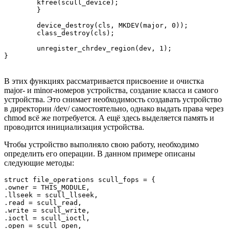
    	kfree(scull_device);

	}

	device_destroy(cls, MKDEV(major, 0));

	class_destroy(cls);

	unregister_chrdev_region(dev, 1);

}
В этих функциях рассматривается присвоение и очистка
major‑ и minor‑номеров устройства, создание класса и самого
устройства. Это снимает необходимость создавать устройство
в директории /dev/ самостоятельно, однако выдать права через
chmod всё же потребуется. А ещё здесь выделяется память и
проводится инициализация устройства.
Чтобы устройство выполняло свою работу, необходимо
определить его операции. В данном примере описаны
следующие методы:
struct file_operations scull_fops = { 

.owner = THIS_MODULE, 

.llseek = scull_llseek, 

.read = scull_read, 

.write = scull_write, 

.ioctl = scull_ioctl, 

.open = scull_open, 
