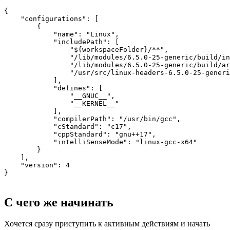
{

    "configurations": [

        {

            "name": "Linux",

            "includePath": [

                "${workspaceFolder}/**",

                "/lib/modules/6.5.0-25-generic/build/in
                "/lib/modules/6.5.0-25-generic/build/ar
                "/usr/src/linux-headers-6.5.0-25-generi
            ],

            "defines": [

                "__GNUC__",

                "__KERNEL__"

            ],

            "compilerPath": "/usr/bin/gcc",

            "cStandard": "c17",

            "cppStandard": "gnu++17",

            "intelliSenseMode": "linux-gcc-x64"

        }

    ],

    "version": 4

}
С чего же начинать
Хочется сразу приступить к активным действиям и начать