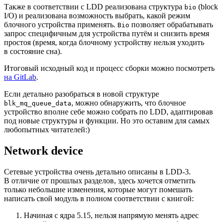
Также в соответствии с LDD реализована структура
(block
bio
I/O) и реализована возможность выбрать, какой режим
блочного устройства применять.
позволяет обрабатывать
Bio
запрос специфичным для устройства путём и снизить время
простоя (время, когда блочному устройству нельзя уходить
в состояние сна).
Итоговый исходный код и процесс сборки можно посмотреть
на GitLab
.
Если детально разобраться в новой структуре
, можно обнаружить, что блочное
blk_mq_queue_data
устройство вполне себе можно собрать по LDD, адаптировав
под новые структуры и функции. Но это оставим для самых
любопытных читателей:)
Network device
Сетевые устройства очень детально описаны в LDD-3.
В отличие от прошлых разделов, здесь хочется отметить
только небольшие изменения, которые могут помешать
написать свой модуль в полном соответствии с книгой:
Начиная с ядра 5.15, нельзя напрямую менять адрес