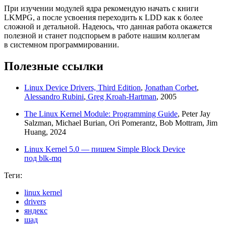
При изучении модулей ядра рекомендую начать с книги
LKMPG, а после усвоения переходить к LDD как к более
сложной и детальной. Надеюсь, что данная работа окажется
полезной и станет подспорьем в работе нашим коллегам
в системном программировании.
Полезные ссылки
Linux Device Drivers, Third Edition
,
Jonathan Corbet
,
Alessandro Rubini
,
Greg Kroah‑Hartman
, 2005
The Linux Kernel Module: Programming Guide
, Peter Jay
Salzman, Michael Burian, Ori Pomerantz, Bob Mottram, Jim
Huang, 2024
Linux Kernel 5.0 — пишем Simple Block Device
под blk‑mq
Теги:
linux kernel
drivers
яндекс
шад