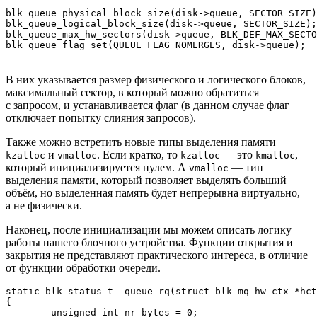
blk_queue_physical_block_size(disk->queue, SECTOR_SIZE)
blk_queue_logical_block_size(disk->queue, SECTOR_SIZE);

blk_queue_max_hw_sectors(disk->queue, BLK_DEF_MAX_SECTO
blk_queue_flag_set(QUEUE_FLAG_NOMERGES, disk->queue);
В них указывается размер физического и логического блоков,
максимальный сектор, в который можно обратиться
с запросом, и устанавливается флаг (в данном случае флаг
отключает попытку слияния запросов).
Также можно встретить новые типы выделения памяти
и
. Если кратко, то
— это
,
kzalloc
vmalloc
kzalloc
kmalloc
который инициализируется нулем. А
— тип
vmalloc
выделения памяти, который позволяет выделять больший
объём, но выделенная память будет непрерывна виртуально,
а не физически.
Наконец, после инициализации мы можем описать логику
работы нашего блочного устройства. Функции открытия и
закрытия не представляют практического интереса, в отличие
от функции обработки очереди.
static blk_status_t _queue_rq(struct blk_mq_hw_ctx *hct
{

	unsigned int nr_bytes = 0;
