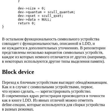
	}

	dev->size = 0;

	dev->quantum = scull_quantum;

	dev->qset = scull_qset;

	dev->data = NULL;

	return 0;

}
В остальном функциональность символьного устройства
совпадает с функциональностью, описанной в LDD, и
не нуждается в дополнительных уточнениях. В репозитории
представлены несколько вариантов символьных устройств,
каждое из которых немного отличается от других (например,
в некоторых используются другие типы выделения памяти).
Block device
Переход к блочным устройствам выглядит обнадёживающим.
Как и в случае с символьными устройствами, первое,
что нужно сделать, — зарегистрировать устройство.
В современных ядрах регистрация производится в точности
как в книге LDD. Из явных отличий можно отметить
define‑секции, которые используются для сборки устройства
в разных режимах.