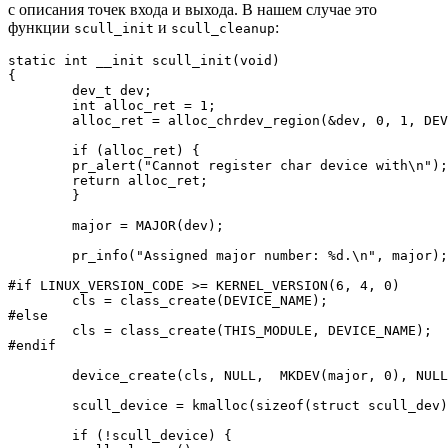
с описания точек входа и выхода. В нашем случае это
функции
и
:
scull_init
scull_cleanup
static int __init scull_init(void)

{

	dev_t dev;

	int alloc_ret = 1;

	alloc_ret = alloc_chrdev_region(&dev, 0, 1, DEVICE_NAME);

	if (alloc_ret) {

    	pr_alert("Cannot register char device with\n");

    	return alloc_ret;

	}

	major = MAJOR(dev);

	pr_info("Assigned major number: %d.\n", major);

#if LINUX_VERSION_CODE >= KERNEL_VERSION(6, 4, 0)

	cls = class_create(DEVICE_NAME);

#else

	cls = class_create(THIS_MODULE, DEVICE_NAME);

#endif

	device_create(cls, NULL,  MKDEV(major, 0), NULL, DEVICE_NAME);

	scull_device = kmalloc(sizeof(struct scull_dev), GFP_KERNEL);

	if (!scull_device) {
