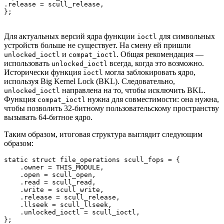
.release = scull_release, 

};
Для актуальных версий ядра функции
для символьных
ioctl
устройств больше не существует. На смену ей пришли
и
. Общая рекомендация —
unlocked_ioctl
compat_ioctl
использовать
всегда, когда это возможно.
unlocked_ioctl
Исторически функция
могла заблокировать ядро,
ioctl
используя Big Kernel Lock (BKL). Следовательно,
направлена на то, чтобы исключить BKL.
unlocked_ioctl
Функция
нужна для совместимости: она нужна,
compat_ioctl
чтобы позволить 32-битному пользовательскому пространству
вызывать 64-битное ядро.
Таким образом, итоговая структура выглядит следующим
образом:
static struct file_operations scull_fops = {

    .owner = THIS_MODULE,

    .open = scull_open,

    .read = scull_read,

    .write = scull_write,

    .release = scull_release,

    .llseek = scull_llseek,

    .unlocked_ioctl = scull_ioctl,

};