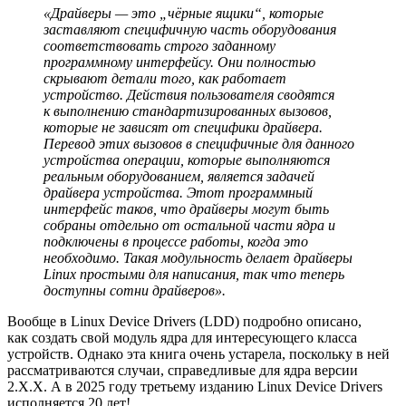
«Драйверы — это „чёрные ящики“, которые
заставляют специфичную часть оборудования
соответствовать строго заданному
программному интерфейсу. Они полностью
скрывают детали того, как работает
устройство. Действия пользователя сводятся
к выполнению стандартизированных вызовов,
которые не зависят от специфики драйвера.
Перевод этих вызовов в специфичные для данного
устройства операции, которые выполняются
реальным оборудованием, является задачей
драйвера устройства. Этот программный
интерфейс таков, что драйверы могут быть
собраны отдельно от остальной части ядра и
подключены в процессе работы, когда это
необходимо. Такая модульность делает драйверы
Linux простыми для написания, так что теперь
доступны сотни драйверов».
Вообще в Linux Device Drivers (LDD) подробно описано,
как создать свой модуль ядра для интересующего класса
устройств. Однако эта книга очень устарела, поскольку в ней
рассматриваются случаи, справедливые для ядра версии
2.X.X. А в 2025 году третьему изданию Linux Device Drivers
исполняется 20 лет!