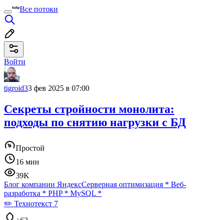
Все потоки
Войти
tigroid3
3 фев 2025 в 07:00
Секреты стройности монолита:
подходы по снятию нагрузки с БД
Простой
16 мин
39K
Блог компании Яндекс
Серверная оптимизация
*
Веб-
разработка
*
PHP
*
MySQL
*
✏️ Технотекст 7