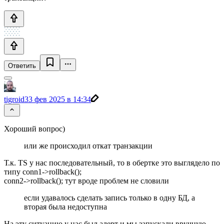
Ответить
tigroid3
3 фев 2025 в 14:34
Хороший вопрос)
или же происходил откат транзакции
Т.к. TS у нас последовательный, то в обертке это выглядело по
типу conn1->rollback();
conn2->rollback(); тут вроде проблем не словили
если удавалось сделать запись только в одну БД, а
вторая была недоступна
На эту ситуацию у нас был алерт и мы запускали вручную