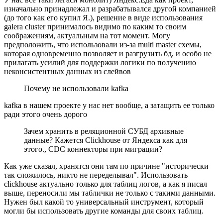
изначально принадлежал и разрабатывался другой компанией
(до того как его купил Я.), решение в виде использования
galera cluster принималось видимо по каким то своим
соображениям, актуальным на тот момент. Могу
предположить, что использовали из-за multi master схемы,
которая одновременно позволяет и разгрузить бд, и особо не
прилагать усилий для поддержки логики по получению
неконсистентных данных из слейвов
Почему не использовали kafka
kafka в нашем проекте у нас нет вообще, а затащить ее только
ради этого очень дорого
Зачем хранить в реляционной СУБД архивные
данные? Кажется Clickhouse от Яндекса как для
этого., CDC коннекторы при миграции?
Как уже сказал, хранятся они там по причине "исторически
так сложилось, никто не переделывал". Использовать
clickhouse актуально только для таблиц логов, а как я писал
выше, переносили мы таблички не только с такими данными.
Нужен был какой то универсальный инструмент, который
могли бы использовать другие команды для своих таблиц.