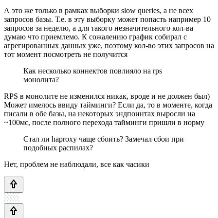
А это же только в рамках выборки slow queries, а не всех
запросов базы. Т.е. в эту выборку может попасть например 10
запросов за неделю, а для такого незначительного кол-ва
думаю что приемлемо. К сожалению график собирал с
агрегированных данных уже, поэтому кол-во этих запросов на
тот момент посмотреть не получится
Как несколько коннектов повлияло на rps
монолита?
RPS в монолите не изменился никак, вроде и не должен был)
Может имелось ввиду тайминги? Если да, то в моменте, когда
писали в обе базы, на некоторых эндпоинтах выросли на
~100мс, после полного перехода тайминги пришли в норму
Стал ли haproxy чаще сбоить? Замечал сбои при
подобных распилах?
Нет, проблем не наблюдали, все как часики