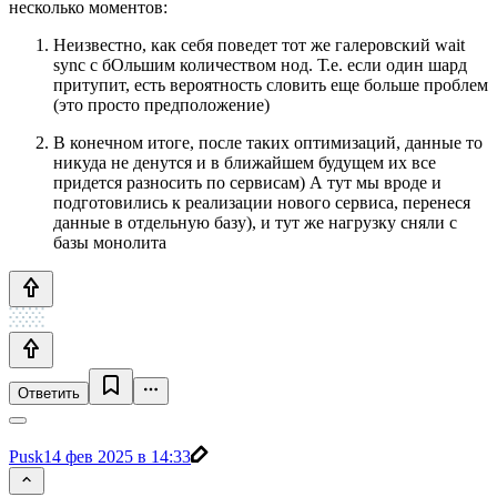
несколько моментов:
Неизвестно, как себя поведет тот же галеровский wait
sync с бОльшим количеством нод. Т.е. если один шард
притупит, есть вероятность словить еще больше проблем
(это просто предположение)
В конечном итоге, после таких оптимизаций, данные то
никуда не денутся и в ближайшем будущем их все
придется разносить по сервисам) А тут мы вроде и
подготовились к реализации нового сервиса, перенеся
данные в отдельную базу), и тут же нагрузку сняли с
базы монолита
Ответить
Pusk1
4 фев 2025 в 14:33