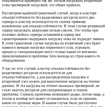
отваливается примерно так же. Нельзя нагружать вторичные
узлы чрезмерной нагрузкой, это общее правило.
Рассмотрим крайний/граничный случай, когда в кластере
отказоустойчивости без разделяемых ресурсов всего два
сервера и кластер используется по своему прямому
назначению для отказоустойчивости. В этом случае резервный
сервер нагружать запросами нельзя совсем. Это чтобы при
поломке любого сервера оставшийся сервер мог
гарантированно выдержать нагрузку пока не подъедет замена.
В этом граничном случае нагрузка на вторичный узел будет
намного меньше нагрузки первичного узла, угрожать
процессу синхронизации могут только какие-то внезапно
приключившиеся проблемы типа выхода из строя какого-то
оборудования.
У вас не этот случай, кластер отказоустойчивости без
разделяемых ресурсов используется не для
отказоустойчивости, а для распределения нагрузки и
вторичный узел нужен для выполнения запросов на чтение
данных. И эта нагрузка на чтение оказалась чрезмерной, не
стало хватать ресурсов для синхронизации и пошли
проблемы. Сначала проблемы возникают редко, потом чаще, а
потом и вообще всё может остановиться, если не принять
какие-то срочные меры. В вашем случае было достаточно