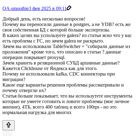
QA-smoothie
3 фев 2025 в 09:11
Добрый день, есть несколько вопросов!
Почему вы переносили данные в postgres, а не YDB? есть же
своя собственная БД с которой больше экспертизы.
В каких целях вы успользуете galera? из статьи ясно что у вас
есть проблема с FC, но зачем galera не раскрыто.
Зачем вы использовали TableSwitcher + "собирали данные из
проложения" кроме того, что описано в статьи ? данные
операции покрывает proxysql.
Зачем хранить в реляционной СУБД архивные данные?
Кажется Clickhouse от Яндекса как для этого.
Почему не использовали kafka, CDC коннекторы при
миграции?
Какие еще варианты решения проблемы рассматривали и
почему отвергли их?
Статья больше показывает, что вы использутете инструменты
которые не умеете готовить и ловите проблемы (мое личное
мнение), 4ТБ, всего 400 таблиц и всего 100rps - но это
нормальная нагрузка для многих