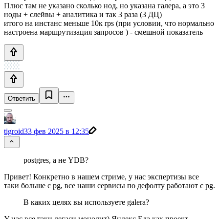
Плюс там не указано сколько нод, но указана галера, а это 3
ноды + слейвы + аналитика и так 3 раза (3 ДЦ)
итого на инстанс меньше 10к rps (при условии, что нормально
настроена маршрутизация запросов ) - смешной показатель
Ответить
tigroid3
3 фев 2025 в 12:35
postgres, а не YDB?
Привет! Конкретно в нашем стриме, у нас экспертизы все
таки больше с pg, все наши сервисы по дефолту работают с pg.
В каких целях вы используете galera?
У нас все таки легаси монолит) Яндекс.Еда как проект,