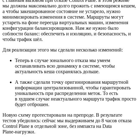
с главным вызовом при отказе Control Plane: в этом режиме
мы должны максимально долго прожить с имеющимся кешем,
а чтобы закешированное состояние не устарело, нужно
минимизировать изменения в системе. Маршруты могут
устареть на фоне переезда виртуальных машин, изменения
конфигурации балансировщиков. Нам же нужно было
соблюсти баланс: обеспечить и изоляцию, и безопасность, и
чтобы трафик шёл.
Для реализации этого мы сделали несколько изменений:
Теперь в случае зонального отказа мы умеем
останавливать всю динамику в системе, чтобы
актуальность кеша сохранялась дольше.
А также сделали точку оригинирования маршрутной
информации централизованной, чтобы гарантировать
уникальность при распределении меток. То есть
в худшем случае неактуального маршрута трафик просто
будет отброшен.
Новую схему протестировали на препроде. В результате
тестов убедились: сейчас мы выдерживаем до 8 часов отказа
Control Plane в отдельной зоне, без импакта на Data
Plane‑нагрузки.