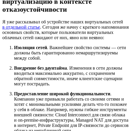
виртуализацию в контексте
отказоустойчивости
Я уже рассказывал об устройстве наших виртуальных сетей
в отдельной статье
. Сегодня же начну с краткого напоминания
основных свойств, которые пользователи виртуальных
облачных сетей ожидают от них, явно или неявно:
Изоляция сетей
. Важнейшее свойство системы — сети
должны быть гарантированно немаршрутизируемы
между собой.
Внедрение без даунтайма
. Изменения в сети должны
вводиться максимально аккуратно, с сохранением
обратной совместимости, иначе клиентские сценарии
могут пострадать.
Предоставление широкой функциональности
.
Компании уже привыкли работать со своими сетями и
хотят с минимальными усилиями делать что‑то похожее
у себя в облаке. Например, нужны гибкие инструменты
внешней связности: Cloud Interconnect для связи облака
и on‑premise‑инфраструктуры, Managed NAT для доступа
в интернет, Private Endpoint для IP‑связности до сервисов
облака из непубличной сети.