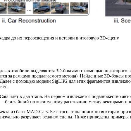
адра до их переосвещения и вставки в итоговую 3D‑сцену
оезде автомобили выделяются 3D‑боксами с помощью некоторого
тся за рамками предлагаемого метода). Найденные 3D‑боксы пр
алее с помощью модели SigLIP2 для этих фрагментов извлекают
вет.
rs идёт в два этапа. На первом извлекается подмножество автом
т — ближайший по косинусному расстоянию между векторами при
кта из базы MAD‑Cars. Без этого этапа поиск по векторам приз
визуально разрушает реализм сцены. Ниже приведены примеры по