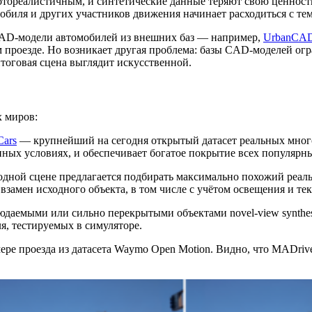
фотореалистичным, и синтетические данные теряют свою ценност
обиля и других участников движения начинает расходиться с тем
CAD‑модели автомобилей из внешних баз — например,
UrbanCA
м проезде. Но возникает другая проблема: базы CAD‑моделей огр
итоговая сцена выглядит искусственной.
х миров:
ars
— крупнейший на сегодня открытый датасет реальных мног
нных условиях, и обеспечивает богатое покрытие всех популярн
одной сцене предлагается подбирать максимально похожий реальн
взамен исходного объекта, в том числе с учётом освещения и те
юдаемыми или сильно перекрытыми объектами novel‑view synthes
ля, тестируемых в симуляторе.
ре проезда из датасета Waymo Open Motion. Видно, что MADriv