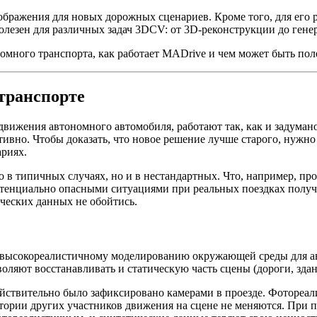
ображения для новых дорожных сценариев. Кроме того, для его
лезен для различных задач 3DCV: от 3D‑реконструкции до гене
номного транспорта, как работает MADrive и чем может быть пол
транспорте
движения автономного автомобиля, работают так, как и задуман
тивно. Чтобы доказать, что новое решение лучше старого, нужно
ариях.
о в типичных случаях, но и в нестандартных. Что, например, пр
отенциально опасными ситуациями при реальных поездках получ
ческих данных не обойтись.
 высокореалистичному моделированию окружающей среды для авт
зволяют восстанавливать и статическую часть сцены (дороги, зда
ействительно было зафиксировано камерами в проезде. Фотореа
ктории других участников движения на сцене не меняются. При 