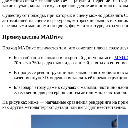
движения сцена «разваливается» — результат перестаёт быть 
такие случаи, когда в симуляторе поведение автономного автом
Существуют подходы, при которых в сцену можно добавлять 
автомобилей на сцене из ракурсов, которых не было в исходно
с реальными машинами по цвету, форме и текстуре, из‑за чего 
Преимущества MADrive
Подход MADrive отличается тем, что сочетает плюсы сразу дву
Был собран и выложен в открытый доступ датасет
MAD‑C
70 тысяч 360-градусных видеозаписей, снятых в естестве
В процессе реконструкции для каждого автомобиля в исх
качественную 3D‑модель и вставлять её в реконструкцию 
Благодаря этому даже в случаях с малыми, частично набл
естественно для perception‑систем автономного автомоби
На рисунках ниже — наглядные сравнения рендеринга на приме
как другие методы теряют детали или выглядят неестественно.