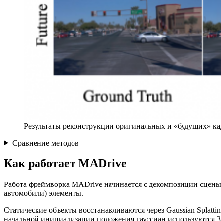
Результаты реконструкции оригинальных и «будущих» кад
Сравнение методов
Как работает MADrive
Работа фреймворка MADrive начинается с декомпозиции сцены. И
автомобили) элементы.
Статические объекты восстанавливаются через Gaussian Splatti
начальной инициализации положения гауссиан используются 3D