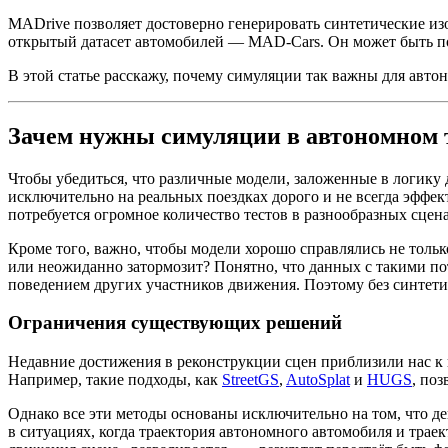
MADrive позволяет достоверно генерировать синтетические из
открытый датасет автомобилей — MAD‑Cars. Он может быть по
В этой статье расскажу, почему симуляции так важны для авто
Зачем нужны симуляции в автономном 
Чтобы убедиться, что различные модели, заложенные в логику 
исключительно на реальных поездках дорого и не всегда эффек
потребуется огромное количество тестов в разнообразных сцен
Кроме того, важно, чтобы модели хорошо справлялись не тольк
или неожиданно затормозит? Понятно, что данных с такими п
поведением других участников движения. Поэтому без синтети
Ограничения существующих решений
Недавние достижения в реконструкции сцен приблизили нас к
Например, такие подходы, как
StreetGS
,
AutoSplat
и
HUGS
, по
Однако все эти методы основаны исключительно на том, что д
в ситуациях, когда траектория автономного автомобиля и трае