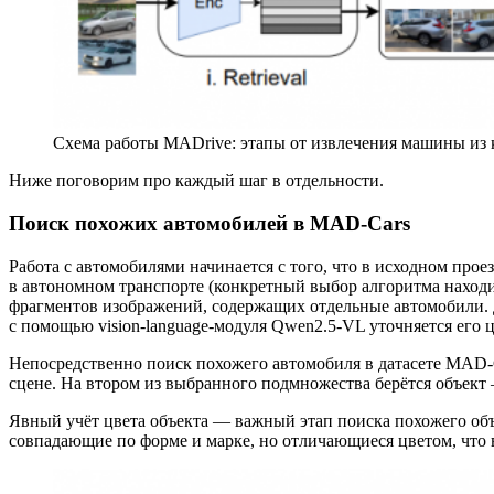
Схема работы MADrive: этапы от извлечения машины из к
Ниже поговорим про каждый шаг в отдельности.
Поиск похожих автомобилей в MAD-Cars
Работа с автомобилями начинается с того, что в исходном пр
в автономном транспорте (конкретный выбор алгоритма находи
фрагментов изображений, содержащих отдельные автомобили. Д
с помощью vision‑language‑модуля Qwen2.5-VL уточняется его ц
Непосредственно поиск похожего автомобиля в датасете MAD‑Ca
сцене. На втором из выбранного подмножества берётся объек
Явный учёт цвета объекта — важный этап поиска похожего объе
совпадающие по форме и марке, но отличающиеся цветом, что 