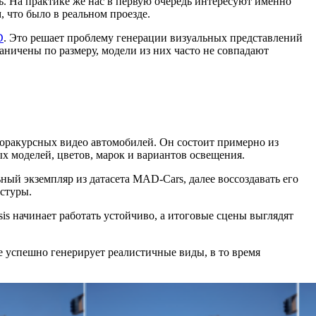
ь. На практике же нас в первую очередь интересуют именно
, что было в реальном проезде.
D
. Это решает проблему генерации визуальных представлений
аничены по размеру, модели из них часто не совпадают
оракурсных видео автомобилей. Он состоит примерно из
ых моделей, цветов, марок и вариантов освещения.
ый экземпляр из датасета MAD‑Cars, далее воссоздавать его
кстуры.
is начинает работать устойчиво, а итоговые сцены выглядят
e успешно генерирует реалистичные виды, в то время