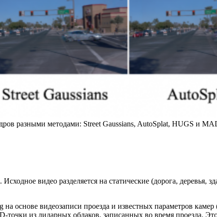
ров разными методами: Street Gaussians, AutoSplat, HUGS и MA
сходное видео разделяется на статические (дорога, деревья, зд
ng на основе видеозаписи проезда и известных параметров камер
‑точки из лидарных облаков, записанных во время проезда. Эт