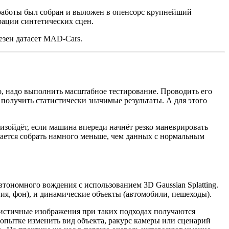
 работы был собран и выложен в опенсорс крупнейший
рации синтетических сцен.
езен датасет MAD‑Cars.
о, надо выполнить масштабное тестирование. Проводить его
 получить статистически значимые результаты. А для этого
оизойдёт, если машина впереди начнёт резко маневрировать
ается собрать намного меньше, чем данных с нормальным
ономного вождения с использованием 3D Gaussian Splatting.
ния, фон), и динамические объекты (автомобили, пешеходы).
листичные изображения при таких подходах получаются
попытке изменить вид объекта, ракурс камеры или сценарий