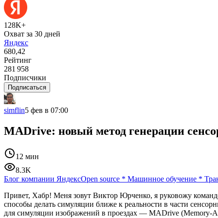
128K+
Охват за 30 дней
Яндекс
680,42
Рейтинг
281 958
Подписчики
Подписаться
simflin
5 фев в 07:00
MADrive: новый метод генерации сенсо
12 мин
8.3K
Блог компании Яндекс
Open source
*
Машинное обучение
*
Тра
Привет, Хабр! Меня зовут Виктор Юрченко, я руковожу команд
способы делать симуляции ближе к реальности в части сенсор
для симуляции изображений в проездах — MADrive (Memory-Aug