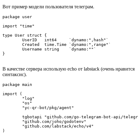
Вот пример модели пользователя телеграм.
package user

import "time"

type User struct {

	UserID   int64     `dynamo:",hash"`

	Created  time.Time `dynamo:",range"`

	Username string    `dynamo:""`

}
В качестве сервера использую echo от labstack (очень нравится
синтаксис).
package main

import (

	"log"

	"os"

	"yc-qr-bot/pkg/agent"

	tgbotapi "github.com/go-telegram-bot-api/telegram-bot-api/v5"

	"github.com/joho/godotenv"

	"github.com/labstack/echo/v4"

)
