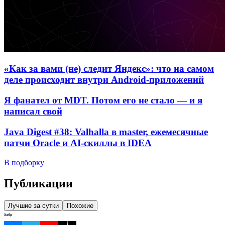
«Как за вами (не) следит Яндекс»: что на самом
деле происходит внутри Android-приложений
Я фанател от MDT. Потом его не стало — и я
написал свой
Java Digest #38: Valhalla в master, ежемесячные
патчи Oracle и AI-скиллы в IDEA
В подборку
Публикации
Лучшие за сутки
Похожие