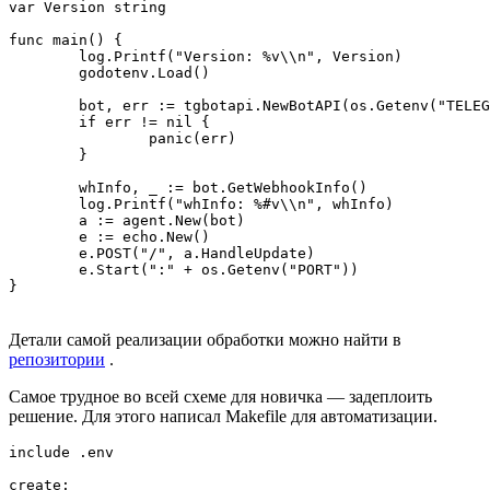
var Version string

func main() {

	log.Printf("Version: %v\\n", Version)

	godotenv.Load()

	bot, err := tgbotapi.NewBotAPI(os.Getenv("TELEGRAM_APITOKEN"))

	if err != nil {

		panic(err)

	}

	whInfo, _ := bot.GetWebhookInfo()

	log.Printf("whInfo: %#v\\n", whInfo)

	a := agent.New(bot)

	e := echo.New()

	e.POST("/", a.HandleUpdate)

	e.Start(":" + os.Getenv("PORT"))

Детали самой реализации обработки можно найти в
репозитории
.
Самое трудное во всей схеме для новичка — задеплоить
решение. Для этого написал Makefile для автоматизации.
include .env

create:
