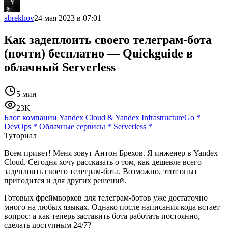
abrekhov
24 мая 2023 в 07:01
Как задеплоить своего телеграм-бота
(почти) бесплатно — Quickguide в
облачный Serverless
5 мин
23K
Блог компании Yandex Cloud & Yandex Infrastructure
Go
*
DevOps
*
Облачные сервисы
*
Serverless
*
Туториал
Всем привет! Меня зовут Антон Брехов. Я инженер в Yandex
Cloud. Сегодня хочу рассказать о том, как дешевле всего
задеплоить своего телеграм-бота. Возможно, этот опыт
пригодится и для других решений.
Готовых фреймворков для телеграм-ботов уже достаточно
много на любых языках. Однако после написания кода встает
вопрос: а как теперь заставить бота работать постоянно,
сделать доступным 24/7?