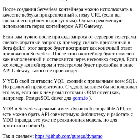
После создания Serverless-контейнера можно использовать в
качестве вебхука прикрепленный к нему URL (если вы
сделали его публично доступным). Однако рекомендую
использовать перед контейнером API Gateway.
Если вам нужно после прихода запроса от серверов телеграма
сделать обратный запрос (к примеру, скачать присланный в
бота файл), этот запрос будет воспринят как конечный ответ
приложения Serverless. После этого контейнер будет помечен
как выполненный и остановится через несколько секунд. Если
же между контейнером и телеграмом будет прослойка в виде
API Gateway, такого не произойдет.
У YDB свой синтаксис YQL, схожий с привычным всем SQL.
Но различий предостаточно. С удовольствием бы использовал
его as is, если бы к нему был готовый ORM driver (как,
например, PostgreSQL driver для
gorm.io
).
YDB в Serverless-режиме имеет dynamodb compatible API, то
есть можно брать API совместимую библиотеку и работать с
YDB (правда, это уже не реляционная модель, но для
прототипа сойдёт!).
Так и сделаем:
https://github.com/guregu/dynamo