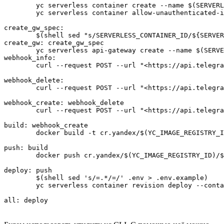
	yc serverless container create --name $(SERVERLESS_CONTAINER_NAME)

	yc serverless container allow-unauthenticated-invoke --name  $(SERVERLESS_CONTAINER_NAME)

create_gw_spec:

	$(shell sed "s/SERVERLESS_CONTAINER_ID/${SERVERLESS_CONTAINER_ID}/;s/SERVICE_ACCOUNT_ID/${SERVICE_ACCOUNT_ID}/" api-gw.yaml.example > api-gw.yaml)

create_gw: create_gw_spec

	yc serverless api-gateway create --name $(SERVERLESS_CONTAINER_NAME) --spec api-gw.yaml

webhook_info:

	curl --request POST --url "<https://api.telegram.org/bot$(TELEGRAM_APITOKEN)/getWebhookInfo>"

webhook_delete:

	curl --request POST --url "<https://api.telegram.org/bot$(TELEGRAM_APITOKEN)/deleteWebhook>"

webhook_create: webhook_delete

	curl --request POST --url "<https://api.telegram.org/bot$(TELEGRAM_APITOKEN)/setWebhook>" --header 'content-type: application/json' --data "{\\"url\\": \\"$(SERVERLESS_APIGW_URL)\\"}"

build: webhook_create

	docker build -t cr.yandex/$(YC_IMAGE_REGISTRY_ID)/$(SERVERLESS_CONTAINER_NAME) .

push: build

	docker push cr.yandex/$(YC_IMAGE_REGISTRY_ID)/$(SERVERLESS_CONTAINER_NAME)

deploy: push

	$(shell sed 's/=.*/=/' .env > .env.example)

	yc serverless container revision deploy --container-name $(SERVERLESS_CONTAINER_NAME) --image 'cr.yandex/$(YC_IMAGE_REGISTRY_ID)/$(SERVERLESS_CONTAINER_NAME):latest' --service-account-id $(SERVICE_ACCOUNT_ID)  --environment='$(shell tr '\\n' ',' < .env)' --core-fraction 5 --execution-timeout $(SERVERLESS_CONTAINER_EXEC_TIMEOUT)

all: deploy