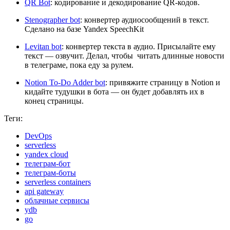
QR Bot
: кодирование и декодирование QR-кодов.
Stenographer bot
: конвертер аудиосообщений в текст.
Сделано на базе Yandex SpeechKit
Levitan bot
: конвертер текста в аудио. Присылайте ему
текст — озвучит. Делал, чтобы читать длинные новости
в телеграме, пока еду за рулем.
Notion To-Do Adder bot
: привяжите страницу в Notion и
кидайте тудушки в бота — он будет добавлять их в
конец страницы.
Теги:
DevOps
serverless
yandex cloud
телеграм-бот
телеграм-боты
serverless containers
api gateway
облачные сервисы
ydb
go