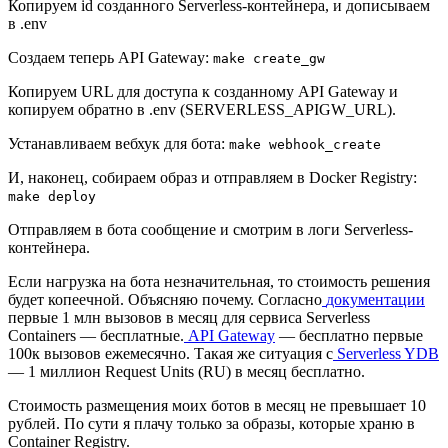
Копируем id созданного Serverless-контейнера, и дописываем
в .env
Создаем теперь API Gateway:
make create_gw
Копируем URL для доступа к созданному API Gateway и
копируем обратно в .env (SERVERLESS_APIGW_URL).
Устанавливаем вебхук для бота:
make webhook_create
И, наконец, собираем образ и отправляем в Docker Registry:
make deploy
Отправляем в бота сообщение и смотрим в логи Serverless-
контейнера.
Если нагрузка на бота незначительная, то стоимость решения
будет копеечной. Объясняю почему. Согласно
документации
первые 1 млн вызовов в месяц для сервиса Serverless
Containers — бесплатные.
API Gateway
— бесплатно первые
100к вызовов ежемесячно. Такая же ситуация с
Serverless YDB
— 1 миллион Request Units (RU) в месяц бесплатно.
Стоимость размещения моих ботов в месяц не превышает 10
рублей. По сути я плачу только за образы, которые храню в
Container Registry.