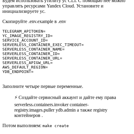
Будем использовать утилиту yc CLI. С помощью неё можно
управлять ресурсами Yandex Cloud. Установите и
инициализируете yc.
Скопируйте .env.example в .env
TELEGRAM_APITOKEN=

YC_IMAGE_REGISTRY_ID=

SERVICE_ACCOUNT_ID=

SERVERLESS_CONTAINER_EXEC_TIMEOUT=

SERVERLESS_CONTAINER_NAME=

SERVERLESS_CONTAINER_ID=

SERVERLESS_CONTAINER_URL=

SERVERLESS_APIGW_URL=

AWS_DEFAULT_REGION=

YDB_ENDPOINT=
Заполните четыре первые переменные.
⚡ Создайте сервисный аккаунт и дайте ему права
serverless.containers.invoker container-
registry.images.puller ydb.admin а также registry
контейнеров .
Потом выполняем:
make create