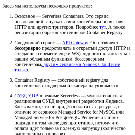
Здесь мы используем несколько продуктов:
Основное — Serverless Containers. Это сервис,
позволяющий запускать свои контейнеры по вызову
HTTP или других триггеров. Подробнее
тут
. А также
репозиторий образов контейнеров Container Registry.
Следующий сервис —
API Gateway
. Он позволяет
бессерверно
предоставлять в открытый доступ HTTP (а
с недавнего времени ещё и WS) эндпоинт для доступа к
вашим облачным функциям, бессерверным
контейнерам,
другим сервисами Yandex Cloud и не
только
.
Container Registry — собственный registry для
контейнеров с поддержкой сканера на уязвимости.
СУБД YDB
в режиме Serverless — мультитенантная
реляционная СУБД внутренней разработки Яндекса.
Здесь важно, что не придётся платить за ресурсы, в
отличие от сервисов Managed Service for MySQL или
Managed Service for PostgreSQL. Решение отлично
подходит в том числе для прототипов, потому что
оплата идёт только за полезную нагрузку (количество
выполненных запросов).