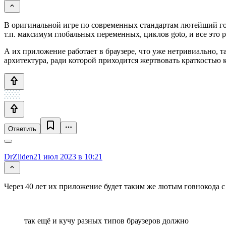
В оригинальной игре по современных стандартам лютейший гов
т.п. максимум глобальных переменных, циклов goto, и все эт
А их приложение работает в браузере, что уже нетривиально, 
архитектура, ради которой приходится жертвовать краткостью к
Ответить
DrZliden
21 июл 2023 в 10:21
Через 40 лет их приложение будет таким же лютым говнокода 
так ещё и кучу разных типов браузеров должно