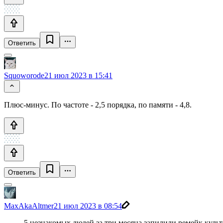
Ответить
Squoworode
21 июл 2023 в 15:41
Плюс-минус. По частоте - 2,5 порядка, по памяти - 4,8.
Ответить
MaxAkaAltmer
21 июл 2023 в 08:54
5 незнакомых людей за три месяца запилили ремейк куль