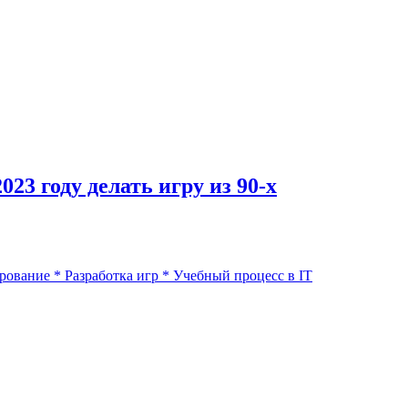
23 году делать игру из 90-х
рование
*
Разработка игр
*
Учебный процесс в IT