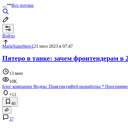
Все потоки
Войти
MarieSuperhero1
21 июл 2023 в 07:47
Пятеро в танке: зачем фронтендерам в 20
13 мин
10K
Блог компании Яндекс Практикум
Веб-разработка
*
Программи
+12
40
37