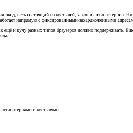
нокод, весь состоящий из костылей, хаков и антипаттернов. Ни
о работает напрямую с фиксированными-захардкоженными адреса
так ещё и кучу разных типов браузеров должно поддерживать. Е
ода.
с антипатернами и костылями.