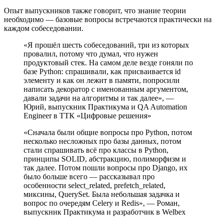
Опыт выпускников также говорит, что знание теории
необходимо — базовые вопросы встречаются практически на
каждом собеседовании.
«Я прошёл шесть собеседований, три из которых
провалил, потому что думал, что нужен
продуктовый стек. На самом деле везде гоняли по
базе Python: спрашивали, как присваивается id
элементу и как он лежит в памяти, попросили
написать декоратор с именованным аргументом,
давали задачи на алгоритмы и так далее», —
Юрий, выпускник Практикума и QA Automation
Engineer в ТТК «Цифровые решения»
«Сначала были общие вопросы про Python, потом
несколько несложных про базы данных, потом
стали спрашивать всё про классы в Python,
принципы SOLID, абстракцию, полиморфизм и
так далее. Потом пошли вопросы про Django, их
было больше всего — рассказывал про
особенности select_related, prefetch_related,
миксины, QuerySet. Была небольшая задачка и
вопрос по очередям Celery и Redis», — Роман,
выпускник Практикума и разработчик в Welbex