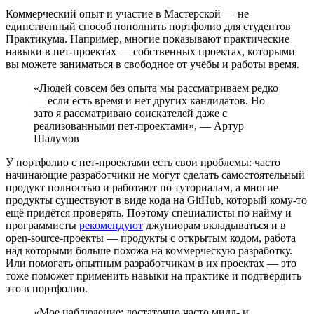
Коммерческий опыт и участие в Мастерской — не
единственный способ пополнить портфолио для студентов
Практикума. Например, многие показывают практические
навыки в пет-проектах — собственных проектах, которыми
вы можете заниматься в свободное от учёбы и работы время.
«Людей совсем без опыта мы рассматриваем редко
— если есть время и нет других кандидатов. Но
зато я рассматриваю соискателей даже с
реализованными пет-проектами», — Артур
Шалумов
У портфолио с пет-проектами есть свои проблемы: часто
начинающие разработчики не могут сделать самостоятельный
продукт полностью и работают по туториалам, а многие
продукты существуют в виде кода на GitHub, который кому-то
ещё придётся проверять. Поэтому специалисты по найму и
программисты
рекомендуют
джуниорам вкладываться и в
open-source-проекты — продукты с открытым кодом, работа
над которыми больше похожа на коммерческую разработку.
Или помогать опытным разработчикам в их проектах — это
тоже поможет применить навыки на практике и подтвердить
это в портфолио.
«Мое наблюдение: достаточно часто мидл- и