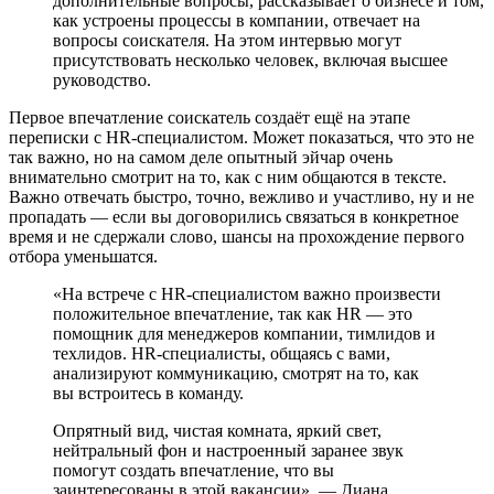
дополнительные вопросы, рассказывает о бизнесе и том,
как устроены процессы в компании, отвечает на
вопросы соискателя. На этом интервью могут
присутствовать несколько человек, включая высшее
руководство.
Первое впечатление соискатель создаёт ещё на этапе
переписки с HR-специалистом. Может показаться, что это не
так важно, но на самом деле опытный эйчар очень
внимательно смотрит на то, как с ним общаются в тексте.
Важно отвечать быстро, точно, вежливо и участливо, ну и не
пропадать — если вы договорились связаться в конкретное
время и не сдержали слово, шансы на прохождение первого
отбора уменьшатся.
«На встрече с HR-специалистом важно произвести
положительное впечатление, так как HR — это
помощник для менеджеров компании, тимлидов и
техлидов. HR-специалисты, общаясь с вами,
анализируют коммуникацию, смотрят на то, как
вы встроитесь в команду.
Опрятный вид, чистая комната, яркий свет,
нейтральный фон и настроенный заранее звук
помогут создать впечатление, что вы
заинтересованы в этой вакансии», — Диана