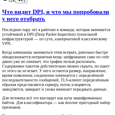
12K
2
Что видит DPI, и что мы попробовали
у него отобрать
Последние пару лет я работаю в команде, которая занимается
устойчивой к DPI (Deep Packet Inspection) туннельной
инфраструктурой — по сути, альтернативой классическому
VPN.
Когда начинаешь заниматься этим всерьёз, довольно быстро
обнаруживается неприятная вещь: шифрование само по себе
давно уже не означает, что трафик нельзя распознать.
Содержимое пакетов действительно можно скрыть, но пакет
от этого не исчезает. У него остаются размер, направление,
время появления; соединение начинается с определённой
последовательности сообщений, TLS-клиент определённым
образом представляется серверу, поток ускоряется,
замедляется, замирает и снова начинает передавать данные.
Для человека всё это выглядит как куча зашифрованных
байтов. Для классификатора — как вполне пригодный набор
признаков.