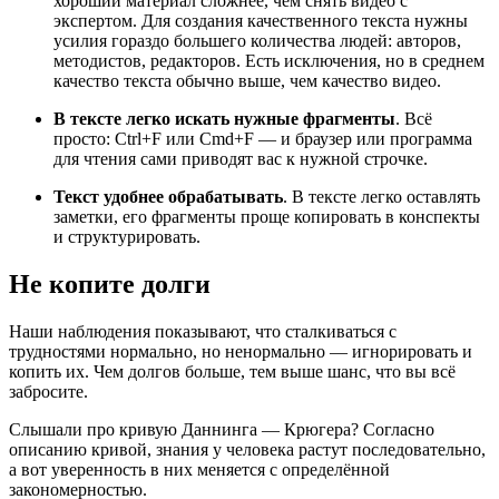
хороший материал сложнее, чем снять видео с
экспертом. Для создания качественного текста нужны
усилия гораздо большего количества людей: авторов,
методистов, редакторов. Есть исключения, но в среднем
качество текста обычно выше, чем качество видео.
В тексте легко искать нужные фрагменты
. Всё
просто: Ctrl+F или Cmd+F — и браузер или программа
для чтения сами приводят вас к нужной строчке.
Текст удобнее обрабатывать
. В тексте легко оставлять
заметки, его фрагменты проще копировать в конспекты
и структурировать.
Не копите долги
Наши наблюдения показывают, что сталкиваться с
трудностями нормально, но ненормально — игнорировать и
копить их. Чем долгов больше, тем выше шанс, что вы всё
забросите.
Слышали про кривую Даннинга — Крюгера? Согласно
описанию кривой, знания у человека растут последовательно,
а вот уверенность в них меняется с определённой
закономерностью.