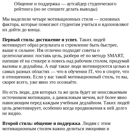
Общение и поддержка — аутсайдер студенческого
рейтинга (но не спешите делать выводы)
Мы выделили четыре мотивационных стиля — основных
фактора, которые помогают студентам учиться и вдохновляют
их дойти до конца.
Первый стиль: достижение и успех
. Таких людей
мотивирует образ результата и стремление быть быстрее,
выше и сильнее. Им отлично подходят советы о
целеполагании: поставь цель, разбери её по методу SMART,
напиши её на стикере и повесь над рабочим столом, придумай
вызовы и дедлайны. А ещё такие люди мотивируются целью в
самых разных областях — что в обучении IT, что в спорте, что
в отношениях. Если у вас такой мотивационный стиль, то вы,
скорее всего, уже явно это осознаёте.
Но есть люди, для которых та же цель будет не неиссякаемым
источником мотивации, а дамокловым мечом, всё более явно
нависающим перед каждым учебным дедлайном. Таких людей
цель демотивирует, особенно когда продвижения к ней долго
не видно.
Второй стиль: общение и поддержка
. Людям с этим
мотивационным стилем важно делиться эмоциями и