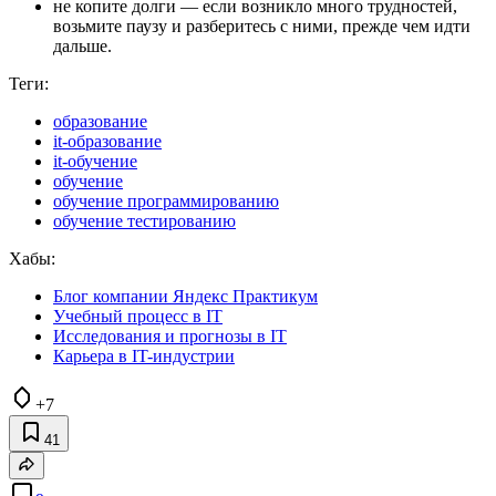
не копите долги — если возникло много трудностей,
возьмите паузу и разберитесь с ними, прежде чем идти
дальше.
Теги:
образование
it-образование
it-обучение
обучение
обучение программированию
обучение тестированию
Хабы:
Блог компании Яндекс Практикум
Учебный процесс в IT
Исследования и прогнозы в IT
Карьера в IT-индустрии
+7
41