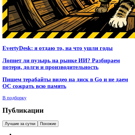
EvertyDesk: я отдаю то, на что ушли годы
Лопнет ли пузырь на рынке ИИ? Разбираем
потери, долги и производительность
Пишем терабайты видео на диск в Go и не даем
ОС сожрать всю память
В подборку
Публикации
Лучшие за сутки
Похожие