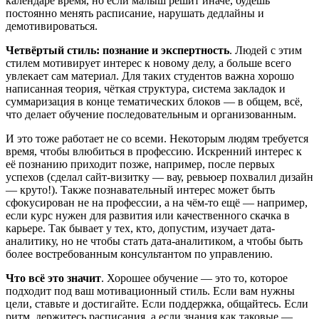
календаре время, но если малыш решит иначе, будешь
постоянно менять расписание, нарушать дедлайны и
демотивироваться.
Четвёртый стиль: познание и экспертность
. Людей с этим
стилем мотивирует интерес к новому делу, а больше всего
увлекает сам материал. Для таких студентов важна хорошо
написанная теория, чёткая структура, система закладок и
суммаризация в конце тематических блоков — в общем, всё,
что делает обучение последовательным и организованным.
И это тоже работает не со всеми. Некоторым людям требуется
время, чтобы влюбиться в профессию. Искренний интерес к
её познанию приходит позже, например, после первых
успехов (сделал сайт-визитку — вау, ревьюер похвалил дизайн
— круто!). Также познавательный интерес может быть
сфокусирован не на профессии, а на чём-то ещё — например,
если курс нужен для развития или качественного скачка в
карьере. Так бывает у тех, кто, допустим, изучает дата-
аналитику, но не чтобы стать дата-аналитиком, а чтобы быть
более востребованным консультантом по управлению.
Что всё это значит
. Хорошее обучение — это то, которое
подходит под ваш мотивационный стиль. Если вам нужны
цели, ставьте и достигайте. Если поддержка, общайтесь. Если
ритм, держитесь расписания, а если знания как таковые —