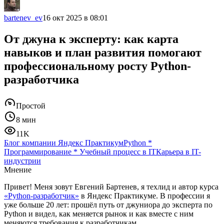
bartenev_ev
16 окт 2025 в 08:01
От джуна к эксперту: как карта
навыков и план развития помогают
профессиональному росту Python-
разработчика
Простой
8 мин
11K
Блог компании Яндекс Практикум
Python
*
Программирование
*
Учебный процесс в IT
Карьера в IT-
индустрии
Мнение
Привет! Меня зовут Евгений Бартенев, я техлид и автор курса
«Python-разработчик»
в Яндекс Практикуме. В профессии я
уже больше 20 лет: прошёл путь от джуниора до эксперта по
Python и видел, как меняется рынок и как вместе с ним
меняются требования к разработчикам.