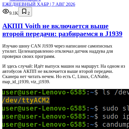
ЕЖЕДНЕВНЫЙ ХАБР | 7 АВГ 2026
9.1K
2
АКПП Voith не включается выше
второй передачи: разбираемся в J1939
Изучаю шину CAN J1939 через написание самописных
утилит. Целенаправленно отключал датчик наддува для
проверки своих программ.
И здесь случай: Идёт выпуск машин на маршрут. На одном из
автобусов АКПП не включается выше второй передачи.
Сканера нет читать нечем. Но есть C, Linux, CANable,
map_id_j1939, viz_j1939.