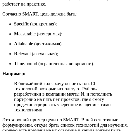
работает на практике.
Согласно SMART, цель должна быть:
S
pecific (конкретная);
M
easurable (измеримая);
A
ttainable (достижимая);
R
elevant (актуальная);
T
ime-bound (ограниченная во времени).
Например:
В ближайший год я хочу освоить топ-10
технологий, которые используют Python-
разработчики в компании мечты N, и пополнить
портфолио на пять пет-проектов, где я смогу
продемонстрировать уверенное владение этими
технологиями.
Это хороший пример цели по SMART. В ней есть точные
формулировки, откуда брать список технологий для изучения,
сколько есть времени на их освоение и каким должен быть