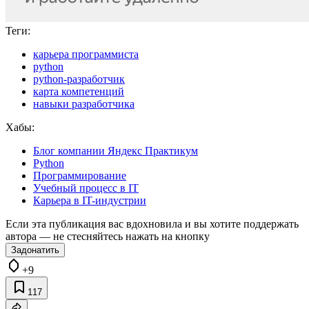
Теги:
карьера программиста
python
python-разработчик
карта компетенций
навыки разработчика
Хабы:
Блог компании Яндекс Практикум
Python
Программирование
Учебный процесс в IT
Карьера в IT-индустрии
Если эта публикация вас вдохновила и вы хотите поддержать
автора — не стесняйтесь нажать на кнопку
Задонатить
+9
117