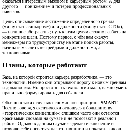
оказаться интересным вызовом и карьерным ростом. А для
другого — понижением и потерей профессиональных
навыков.
Цели, описывающие достижение определённого грейда
(«хочу стать синьором») или должности («хочу стать СТО»),
— излишне абстрактны; путь к этим целям сложно разбить на
конкретные шаги. Поэтому первое, о чём вам скажут
менеджеры по трудоустройству на этапе поиска работы, —
начинать мыслить не грейдами и должностями, а
технологиями.
Планы, которые работают
База, на которой строится карьера разработчика, — это
технологии. Именно они открывают дорогу к новым грейдам
и должностям. Но просто знать технологии мало, важно уметь
правильно формулировать для себя цели.
Обычно в таких случаях вспоминают принципы
SMART
.
Честно говоря, я скептически отношусь к большинству
«теоретических концепций»: слишком часто они остаются
красивыми словами на бумаге и не помогают в реальной
работе. Однако в данном случае я сделаю исключение и
позволю себе опереться на этот принцип и показать, как он