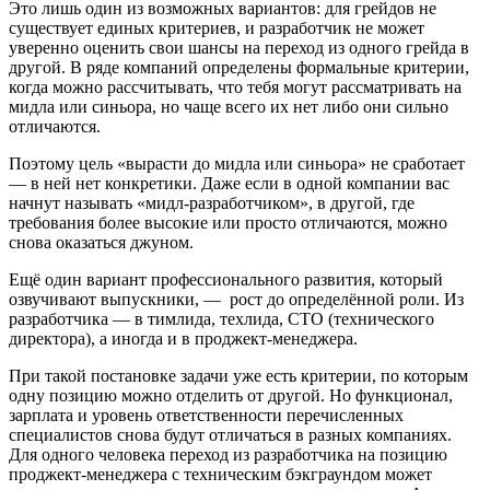
Это лишь один из возможных вариантов: для грейдов не
существует единых критериев, и разработчик не может
уверенно оценить свои шансы на переход из одного грейда в
другой. В ряде компаний определены формальные критерии,
когда можно рассчитывать, что тебя могут рассматривать на
мидла или синьора, но чаще всего их нет либо они сильно
отличаются.
Поэтому цель «вырасти до мидла или синьора» не сработает
— в ней нет конкретики. Даже если в одной компании вас
начнут называть «мидл-разработчиком», в другой, где
требования более высокие или просто отличаются, можно
снова оказаться джуном.
Ещё один вариант профессионального развития, который
озвучивают выпускники, — рост до определённой роли. Из
разработчика — в тимлида, техлида, СТО (технического
директора), а иногда и в проджект-менеджера.
При такой постановке задачи уже есть критерии, по которым
одну позицию можно отделить от другой. Но функционал,
зарплата и уровень ответственности перечисленных
специалистов снова будут отличаться в разных компаниях.
Для одного человека переход из разработчика на позицию
проджект-менеджера с техническим бэкграундом может