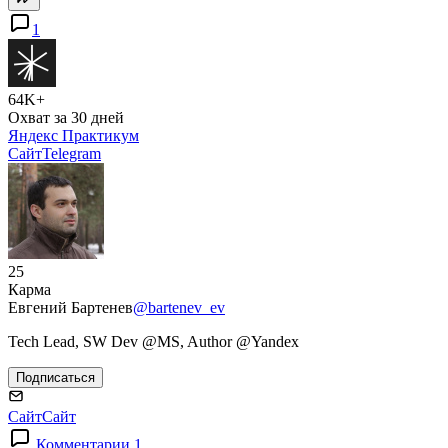
1
64K+
Охват за 30 дней
Яндекс Практикум
Сайт
Telegram
25
Карма
Евгений Бартенев
@bartenev_ev
Tech Lead, SW Dev @MS, Author @Yandex
Подписаться
Сайт
Сайт
Комментарии 1