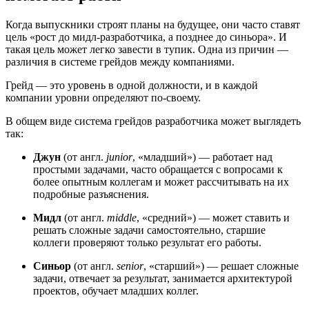
Когда выпускники строят планы на будущее, они часто ставят
цель «рост до мидл-разработчика, а позднее до синьора». И
такая цель может легко завести в тупик. Одна из причин —
различия в системе грейдов между компаниями.
Грейд — это уровень в одной должности, и в каждой
компании уровни определяют по-своему.
В общем виде система грейдов разработчика может выглядеть
так:
Джун
(от англ.
junior
, «младший») — работает над
простыми задачами, часто обращается с вопросами к
более опытным коллегам и может рассчитывать на их
подробные разъяснения.
Мидл
(от англ.
middle
, «средний») — может ставить и
решать сложные задачи самостоятельно, старшие
коллеги проверяют только результат его работы.
Синьор
(от англ.
senior
, «старший») — решает сложные
задачи, отвечает за результат, занимается архитектурой
проектов, обучает младших коллег.