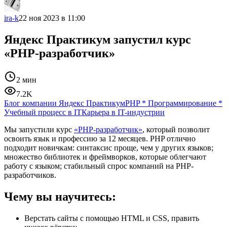
ira-k
22 ноя 2023 в 11:00
Яндекс Практикум запустил курс
«PHP-разработчик»
2 мин
7.2K
Блог компании Яндекс Практикум
PHP
*
Программирование
*
Учебный процесс в IT
Карьера в IT-индустрии
Мы запустили курс
«PHP-разработчик»
, который позволит
освоить язык и профессию за 12 месяцев. PHP отлично
подходит новичкам: синтаксис проще, чем у других языков;
множество библиотек и фреймворков, которые облегчают
работу с языком; стабильный спрос компаний на PHP-
разработчиков.
Чему вы научитесь:
Верстать сайты с помощью HTML и CSS, править