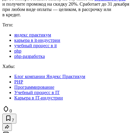
и получите промокод на скидку 20%. Сработает до 31 декабря
при любом виде оплаты — целиком, в рассрочку или
в кредит.
Теги:
яндекс практикум
карьера в it-индустрии
учебный процесс в it
php
php-разработка
Хабы:
Блог компании Яндекс Практикум
PHP
Программирование
Учебный процесс в IT
Карьера в IT-индустрии
0
7