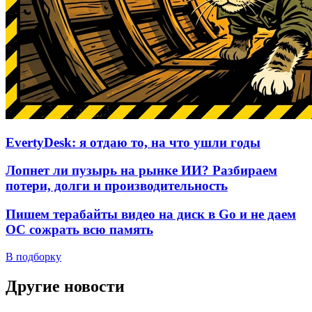
EvertyDesk: я отдаю то, на что ушли годы
Лопнет ли пузырь на рынке ИИ? Разбираем
потери, долги и производительность
Пишем терабайты видео на диск в Go и не даем
ОС сожрать всю память
В подборку
Другие новости