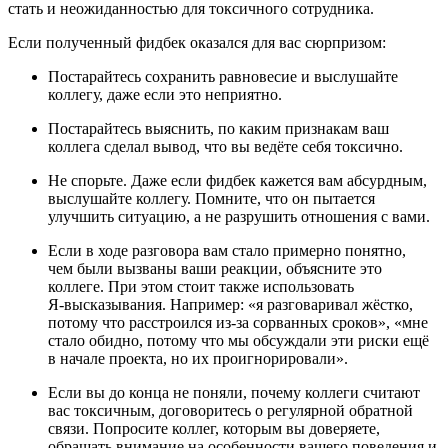
стать и неожиданностью для токсичного сотрудника.
Если полученный фидбек оказался для вас сюрпризом:
Постарайтесь сохранить равновесие и выслушайте
коллегу, даже если это неприятно.
Постарайтесь выяснить, по каким признакам ваш
коллега сделал вывод, что вы ведёте себя токсично.
Не спорьте. Даже если фидбек кажется вам абсурдным,
выслушайте коллегу. Помните, что он пытается
улучшить ситуацию, а не разрушить отношения с вами.
Если в ходе разговора вам стало примерно понятно,
чем были вызваны ваши реакции, объясните это
коллеге. При этом стоит также использовать
Я‑высказывания. Например: «я разговаривал жёстко,
потому что расстроился из‑за сорванных сроков», «мне
стало обидно, потому что мы обсуждали эти риски ещё
в начале проекта, но их проигнорировали».
Если вы до конца не поняли, почему коллеги считают
вас токсичным, договоритесь о регулярной обратной
связи. Попросите коллег, которым вы доверяете,
обращать внимание на особенности вашего поведения и