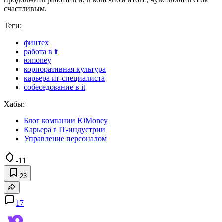
счастливым.
Теги:
финтех
работа в it
юmoney
корпоративная культура
карьера ит-специалиста
собеседование в it
Хабы:
Блог компании ЮMoney
Карьера в IT-индустрии
Управление персоналом
-11
23
17