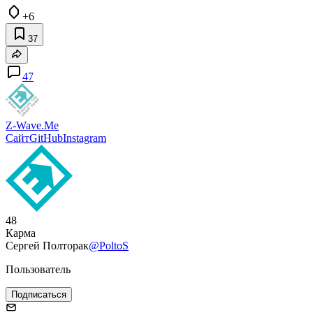
+6
37
47
Z-Wave.Me
Сайт
GitHub
Instagram
48
Карма
Сергей Полторак
@PoltoS
Пользователь
Подписаться