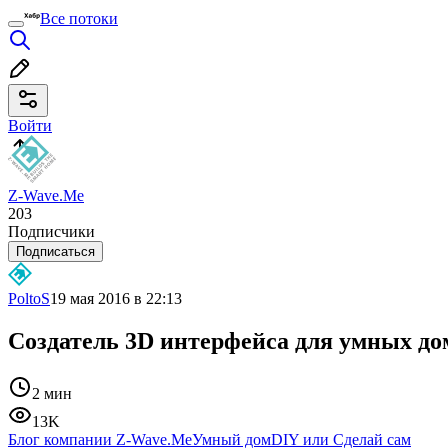
Все потоки
Войти
Z-Wave.Me
203
Подписчики
Подписаться
PoltoS
19 мая 2016 в 22:13
Создатель 3D интерфейса для умных до
2 мин
13K
Блог компании Z-Wave.Me
Умный дом
DIY или Сделай сам