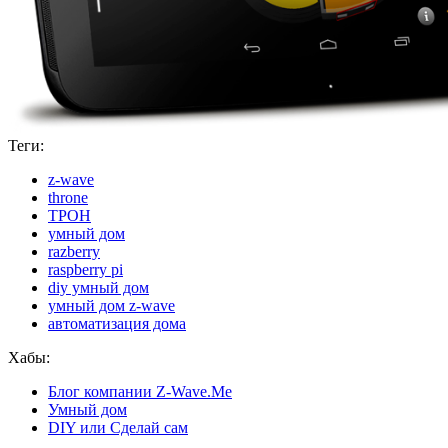
Теги:
z-wave
throne
ТРОН
умный дом
razberry
raspberry pi
diy умный дом
умный дом z-wave
автоматизация дома
Хабы:
Блог компании Z-Wave.Me
Умный дом
DIY или Сделай сам