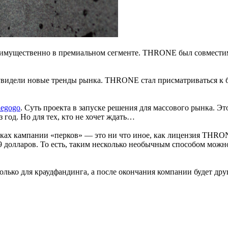
реимущественно в премиальном сегменте. THRONE был совместим
и увидели новые тренды рынка. THRONE стал присматриваться к 
iegogo
. Суть проекта в запуске решения для массового рынка. Эт
 год. Но для тех, кто не хочет ждать…
мках кампании «перков» — это ни что иное, как лицензия THRO
149 долларов. То есть, таким несколько необычным способом мо
олько для краудфандинга, а после окончания компании будет дру