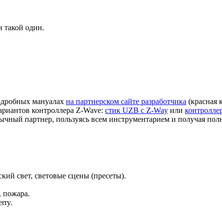
н такой один.
подробных мануалах
на партнерском сайте разработчика
(красная 
вариантов контроллера Z-Wave:
стик UZB c Z-Way
или
контроллер
 обычный партнер, пользуясь всем инструментарием и получая по
кий свет, световые сцены (пресеты).
, пожара.
rry.