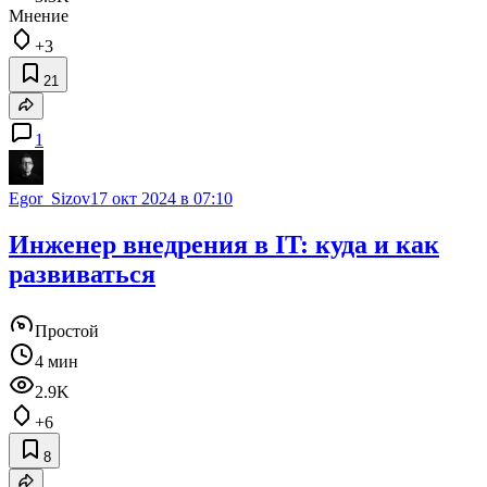
Мнение
+3
21
1
Egor_Sizov
17 окт 2024 в 07:10
Инженер внедрения в IT: куда и как
развиваться
Простой
4 мин
2.9K
+6
8