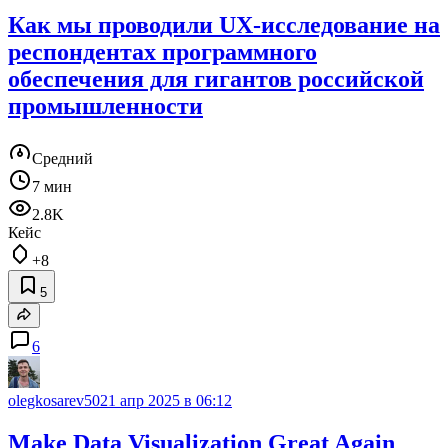
Как мы проводили UX-исследование на
респондентах программного
обеспечения для гигантов российской
промышленности
Средний
7 мин
2.8K
Кейс
+8
5
6
olegkosarev502
1 апр 2025 в 06:12
Make Data Visualization Great Again