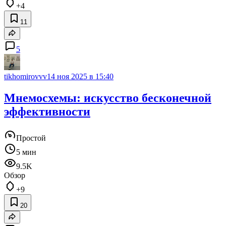
+4
11
5
tikhomirovvv
14 ноя 2025 в 15:40
Мнемосхемы: искусство бесконечной
эффективности
Простой
5 мин
9.5K
Обзор
+9
20