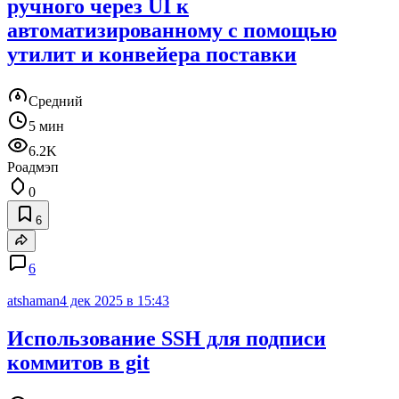
ручного через UI к
автоматизированному с помощью
утилит и конвейера поставки
Средний
5 мин
6.2K
Роадмэп
0
6
6
atshaman
4 дек 2025 в 15:43
Использование SSH для подписи
коммитов в git