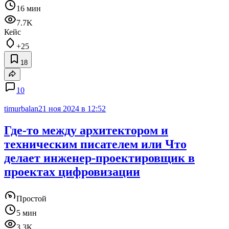
16 мин
7.7K
Кейс
+25
18
10
timurbalan
21 ноя 2024 в 12:52
Где-то между архитектором и
техническим писателем или Что
делает инженер-проектировщик в
проектах цифровизации
Простой
5 мин
3.3K