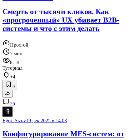
Смерть от тысячи кликов. Как
«просроченный» UX убивает B2B-
системы и что с этим делать
Простой
7 мин
8.1K
Туториал
+4
9
26
Egor_Sizov
19 дек 2025 в 14:03
Конфигурирование MES-систем: от