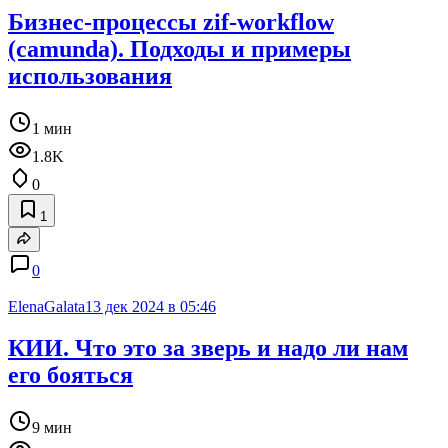
Бизнес-процессы zif-workflow
(camunda). Подходы и примеры
использования
1 мин
1.8K
0
1
0
ElenaGalata
13 дек 2024 в 05:46
КИИ. Что это за зверь и надо ли нам
его бояться
9 мин