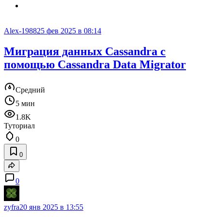
Alex-1988
25 фев 2025 в 08:14
Миграция данных Cassandra с
помощью Cassandra Data Migrator
Средний
5 мин
1.8K
Туториал
0
0
0
zyfra
20 янв 2025 в 13:55