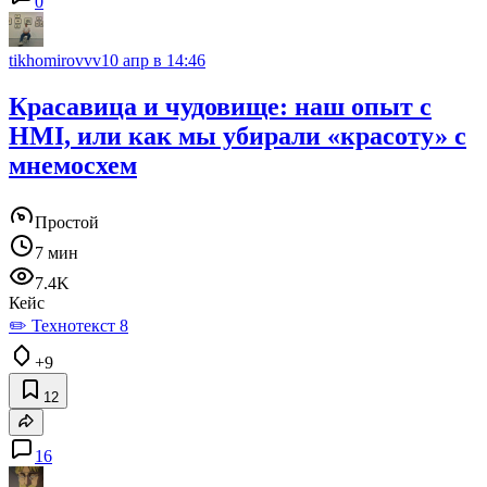
0
tikhomirovvv
10 апр в 14:46
Красавица и чудовище: наш опыт с
HMI, или как мы убирали «красоту» с
мнемосхем
Простой
7 мин
7.4K
Кейс
✏️ Технотекст 8
+9
12
16