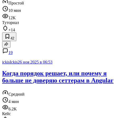
Простой
10 мин
12K
Туториал
+14
42
19
ickisIckis
26 ноя 2025 в 06:53
Когда порядок решает, или почему я
больше не доверяю сеттерам в Angular
Средний
4 мин
6.2K
Кейс