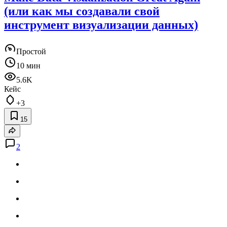
(или как мы создавали свой
инструмент визуализации данных)
Простой
10 мин
5.6K
Кейс
+3
15
2