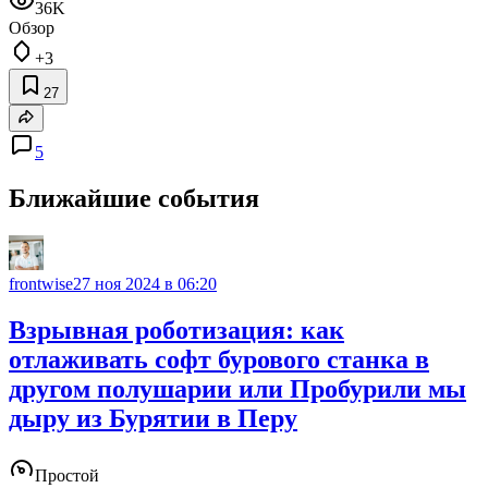
36K
Обзор
+3
27
5
Ближайшие события
frontwise
27 ноя 2024 в 06:20
Взрывная роботизация: ​​как
отлаживать софт бурового станка в
другом полушарии или Пробурили мы
дыру из Бурятии в Перу
Простой