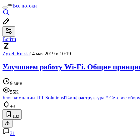
Все потоки
Войти
Zyxel_Russia
14 мая 2019 в 10:19
Улучшаем работу Wi-Fi. Общие принци
9 мин
55K
Блог компании ITT Solutions
IT-инфраструктура
*
Сетевое обор
+3
132
31