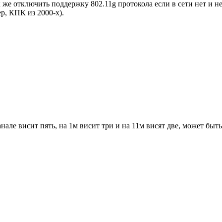
 же отключить поддержку 802.11g протокола если в сети нет и н
р, КПК из 2000-х).
анале висит пять, на 1м висит три и на 11м висят две, может бы