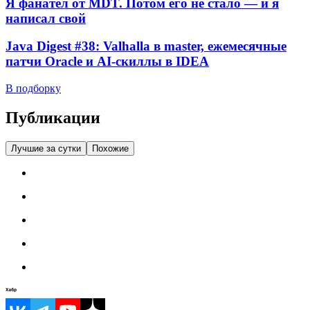
Я фанател от MDT. Потом его не стало — и я
написал свой
Java Digest #38: Valhalla в master, ежемесячные
патчи Oracle и AI-скиллы в IDEA
В подборку
Публикации
Лучшие за сутки
Похожие