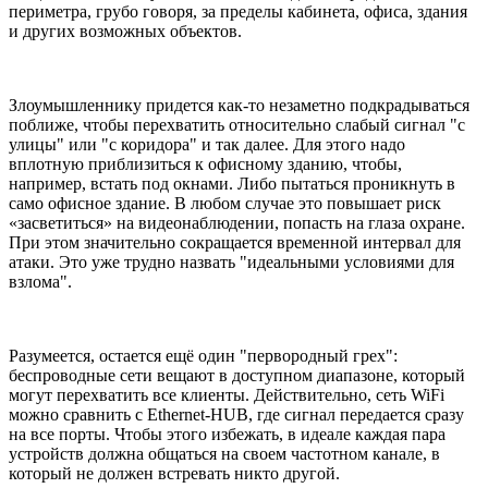
периметра, грубо говоря, за пределы кабинета, офиса, здания
и других возможных объектов.
Злоумышленнику придется как-то незаметно подкрадываться
поближе, чтобы перехватить относительно слабый сигнал "с
улицы" или "с коридора" и так далее. Для этого надо
вплотную приблизиться к офисному зданию, чтобы,
например, встать под окнами. Либо пытаться проникнуть в
само офисное здание. В любом случае это повышает риск
«засветиться» на видеонаблюдении, попасть на глаза охране.
При этом значительно сокращается временной интервал для
атаки. Это уже трудно назвать "идеальными условиями для
взлома".
Разумеется, остается ещё один "первородный грех":
беспроводные сети вещают в доступном диапазоне, который
могут перехватить все клиенты. Действительно, сеть WiFi
можно сравнить с Ethernet-HUB, где сигнал передается сразу
на все порты. Чтобы этого избежать, в идеале каждая пара
устройств должна общаться на своем частотном канале, в
который не должен встревать никто другой.