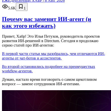
ЕЖЕДНЕВНЫЙ ХАБР | 8 АВГ 2026
5.6K
1
Почему вас заменит ИИ‑агент (и
как этого избежать)
Привет, Хабр! Это Илья Петухов, руководитель проектов
развития ИИ-решений в Directum. Сегодня я продолжаю
серию статей про ИИ-агентов:
В первой части статьи мы разобрались, чем отличаются ИИ-
агенты от чат-ботов и ассистентов.
Во второй остановились подробнее на преимуществах
workflow-агентов.
Думаю, настало время поговорить о самом щекотливом
вопросе — замене сотрудников ИИ-агентами.