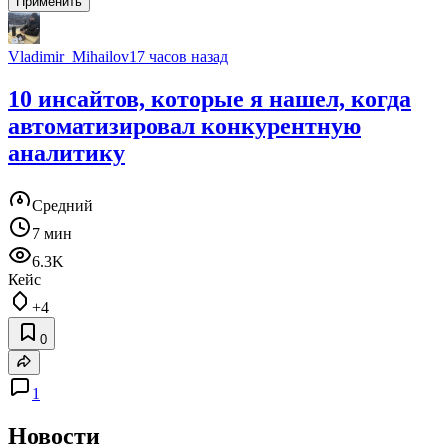
Применить
Vladimir_Mihailov
17 часов назад
10 инсайтов, которые я нашел, когда
автоматизировал конкурентную
аналитику
Средний
7 мин
6.3K
Кейс
+4
0
1
Новости