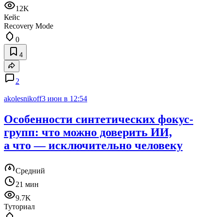
12K
Кейс
Recovery Mode
0
4
2
akolesnikoff
3 июн в 12:54
Особенности синтетических фокус-
групп: что можно доверить ИИ,
а что — исключительно человеку
Средний
21 мин
9.7K
Туториал