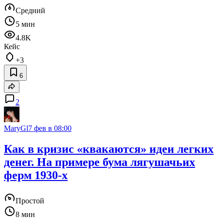
Средний
5 мин
4.8K
Кейс
+3
6
2
MaryGl
7 фев в 08:00
Как в кризис «квакаются» идеи легких
денег. На примере бума лягушачьих
ферм 1930-х
Простой
8 мин