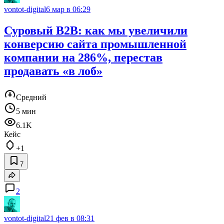
vontot-digital
6 мар в 06:29
Суровый B2B: как мы увеличили
конверсию сайта промышленной
компании на 286%, перестав
продавать «в лоб»
Средний
5 мин
6.1K
Кейс
+1
7
2
vontot-digital
21 фев в 08:31