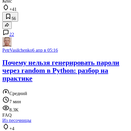
Кейс
+41
56
22
PetrVasilchenko
6 апр в 05:16
Почему нельзя генерировать пароли
через random в Python: разбор на
практике
Средний
7 мин
8.3K
FAQ
Из песочницы
+4