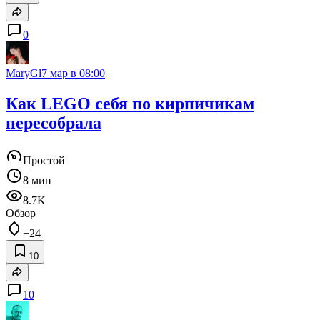
0
MaryGl
7 мар в 08:00
Как LEGO себя по кирпичикам
пересобрала
Простой
8 мин
8.7K
Обзор
+24
10
10