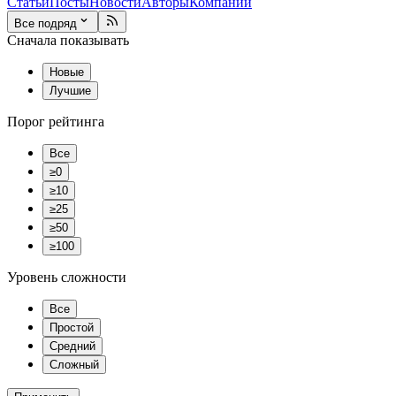
Статьи
Посты
Новости
Авторы
Компании
Все подряд
Сначала показывать
Новые
Лучшие
Порог рейтинга
Все
≥0
≥10
≥25
≥50
≥100
Уровень сложности
Все
Простой
Средний
Сложный