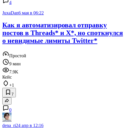
4
JuxaDan
6 мая в 06:22
Как я автоматизировал отправку
постов в Threads* и X*, но споткнулся
о невидимые лимиты Twitter*
Простой
9 мин
7.9K
Кейс
+1
7
0
dena_ri
24 апр в 12:16