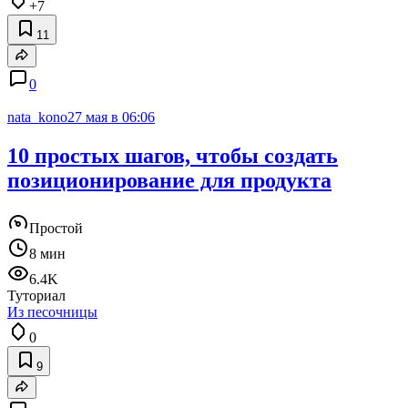
+7
11
0
nata_kono
27 мая в 06:06
10 простых шагов, чтобы создать
позиционирование для продукта
Простой
8 мин
6.4K
Туториал
Из песочницы
0
9