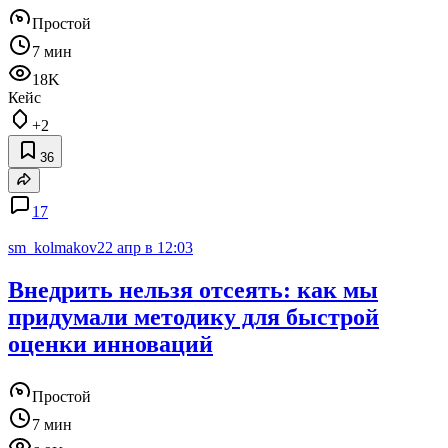
Простой
7 мин
18K
Кейс
+2
36
17
sm_kolmakov
22 апр в 12:03
Внедрить нельзя отсеять: как мы
придумали методику для быстрой
оценки инноваций
Простой
7 мин