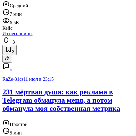
Средний
7 мин
6.5K
Кейс
Из песочницы
+3
3
1
RaZe-31cs
11 июл в 23:15
231 мёртвая душа: как реклама в
Telegram обманула меня, а потом
обманула моя собственная метрика
Простой
5 мин