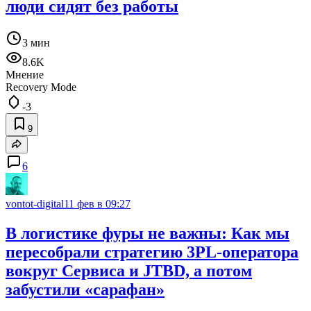
люди сидят без работы
3 мин
8.6K
Мнение
Recovery Mode
-3
9
6
vontot-digital
11 фев в 09:27
В логистике фуры не важны: Как мы
пересобрали стратегию 3PL-оператора
вокруг Сервиса и JTBD, а потом
забустили «сарафан»