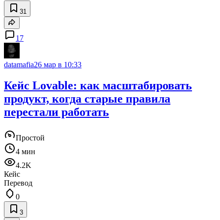
31
17
datamafia
26 мар в 10:33
Кейс Lovable: как масштабировать
продукт, когда старые правила
перестали работать
Простой
4 мин
4.2K
Кейс
Перевод
0
3