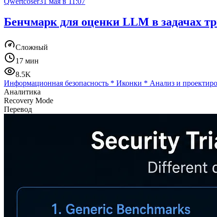
Qwertcoser
31 мая в 11:07
Бенчмарк для оценки LLM в задачах три
Сложный
17 мин
8.5K
Информационная безопасность
*
Иконки
*
Анализ и проектиро
Аналитика
Recovery Mode
Перевод