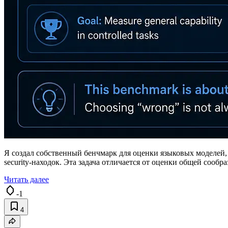
Я создал собственный бенчмарк для оценки языковых моделей,
security-находок. Эта задача отличается от оценки общей сообр
Читать далее
-1
4