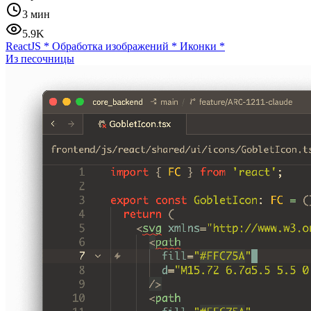
3 мин
5.9K
ReactJS
*
Обработка изображений
*
Иконки
*
Из песочницы