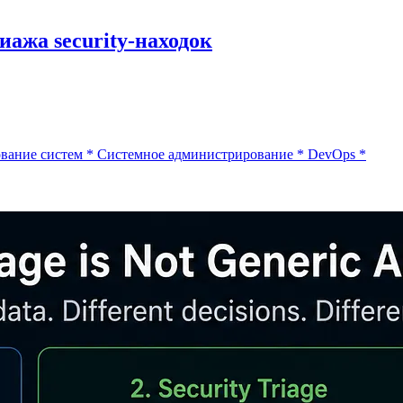
ажа security-находок
вание систем
*
Системное администрирование
*
DevOps
*