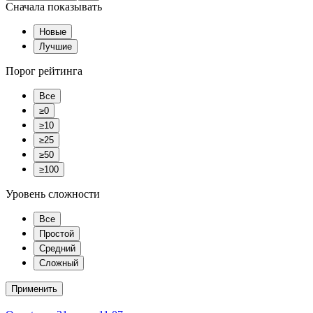
Сначала показывать
Новые
Лучшие
Порог рейтинга
Все
≥0
≥10
≥25
≥50
≥100
Уровень сложности
Все
Простой
Средний
Сложный
Применить