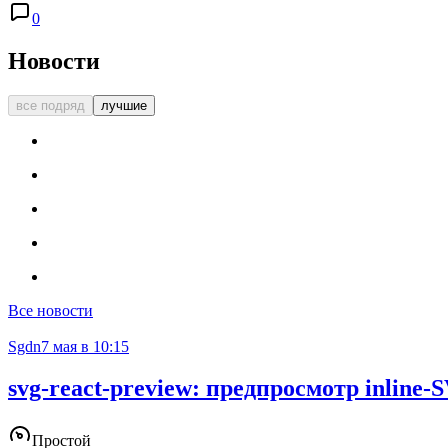
0
Новости
все подряд
лучшие
Все новости
Sgdn
7 мая в 10:15
svg-react-preview: предпросмотр inlin
Простой