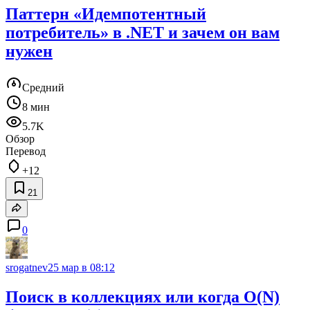
Паттерн «Идемпотентный
потребитель» в .NET и зачем он вам
нужен
Средний
8 мин
5.7K
Обзор
Перевод
+12
21
0
srogatnev
25 мар в 08:12
Поиск в коллекциях или когда O(N)