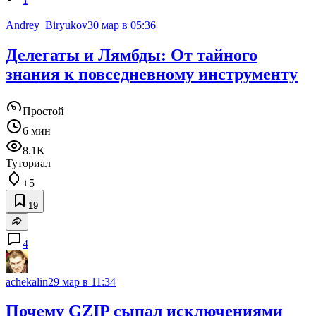
Andrey_Biryukov
30 мар в 05:36
Делегаты и Лямбды: От тайного
знания к повседневному инструменту
Простой
6 мин
8.1K
Туториал
+5
19
4
achekalin
29 мар в 11:34
Почему GZIP сыпал исключениями