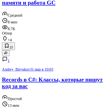
памяти и работа GC
Средний
8 мин
8.7K
Обзор
+4
37
1
Andrey_Biryukov
31 мар в 10:03
Records в C#: Классы, которые пишут
код за вас
Простой
13 мин