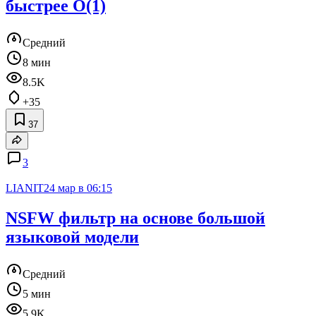
быстрее O(1)
Средний
8 мин
8.5K
+35
37
3
LIANIT
24 мар в 06:15
NSFW фильтр на основе большой
языковой модели
Средний
5 мин
5.9K