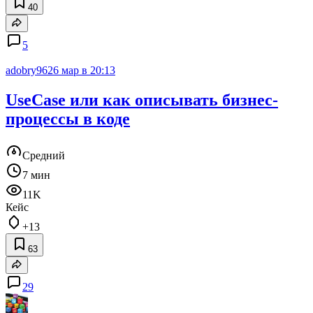
40
5
adobry96
26 мар в 20:13
UseCase или как описывать бизнес-
процессы в коде
Средний
7 мин
11K
Кейс
+13
63
29