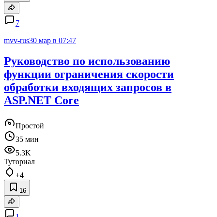
7
mvv-rus
30 мар в 07:47
Руководство по использованию
функции ограничения скорости
обработки входящих запросов в
ASP.NET Core
Простой
35 мин
5.3K
Туториал
+4
16
1