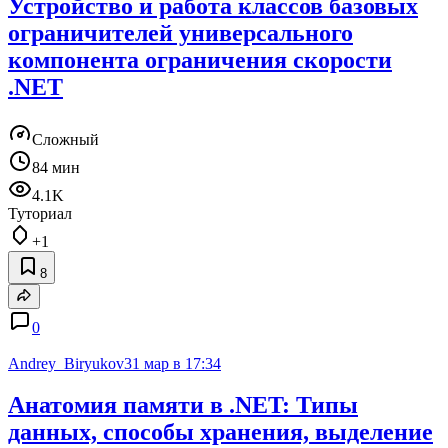
Устройство и работа классов базовых
ограничителей универсального
компонента ограничения скорости
.NET
Сложный
84 мин
4.1K
Туториал
+1
8
0
Andrey_Biryukov
31 мар в 17:34
Анатомия памяти в .NET: Типы
данных, способы хранения, выделение