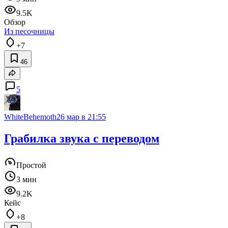
9.5K
Обзор
Из песочницы
+7
46
5
WhiteBehemoth
26 мар в 21:55
Грабилка звука с переводом
Простой
3 мин
9.2K
Кейс
+8