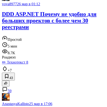
vova8977
26 мар в 01:12
DDD ASP.NET Почему не удобно для
больших проектов с более чем 30
реестрами
Простой
5 мин
8.7K
Роадмэп
✏️ Технотекст 8
+7
43
59
AnastasyaKallisto
25 мар в 17:06