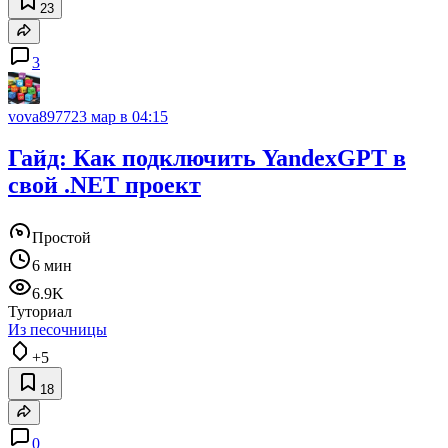
23
3
vova8977
23 мар в 04:15
Гайд: Как подключить YandexGPT в
свой .NET проект
Простой
6 мин
6.9K
Туториал
Из песочницы
+5
18
0