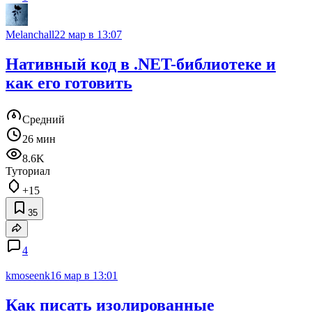
Melanchall
22 мар в 13:07
Нативный код в .NET-библиотеке и
как его готовить
Средний
26 мин
8.6K
Туториал
+15
35
4
kmoseenk
16 мар в 13:01
Как писать изолированные