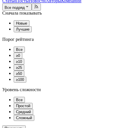
Статьи
Посты
Новости
Авторы
Компании
Все подряд
Сначала показывать
Новые
Лучшие
Порог рейтинга
Все
≥0
≥10
≥25
≥50
≥100
Уровень сложности
Все
Простой
Средний
Сложный