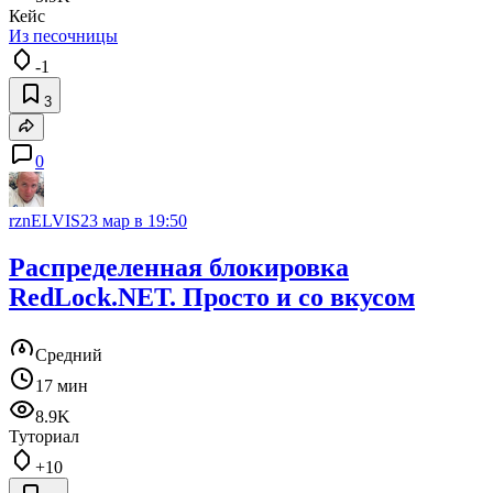
Кейс
Из песочницы
-1
3
0
rznELVIS
23 мар в 19:50
Распределенная блокировка
RedLock.NET. Просто и со вкусом
Средний
17 мин
8.9K
Туториал
+10