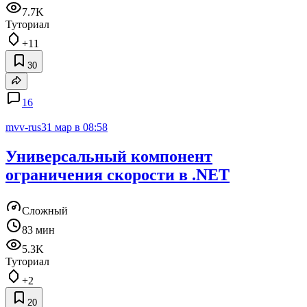
7.7K
Туториал
+11
30
16
mvv-rus
31 мар в 08:58
Универсальный компонент
ограничения скорости в .NET
Сложный
83 мин
5.3K
Туториал
+2
20