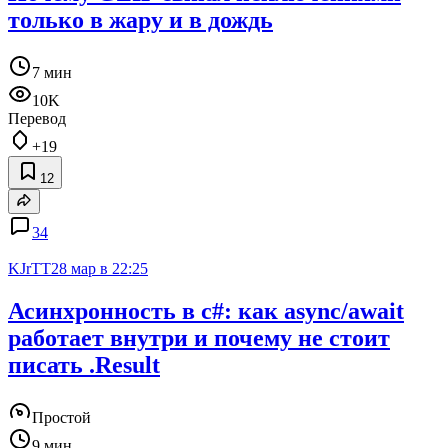
только в жару и в дождь
7 мин
10K
Перевод
+19
12
34
KJrTT
28 мар в 22:25
Асинхронность в c#: как async/await
работает внутри и почему не стоит
писать .Result
Простой
9 мин