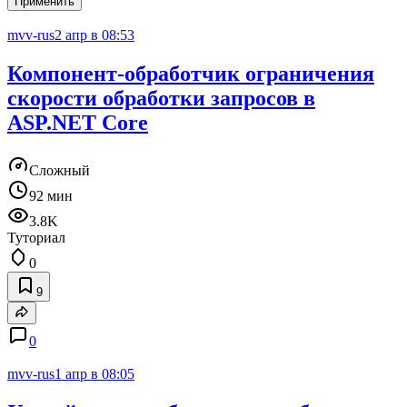
Применить
mvv-rus
2 апр в 08:53
Компонент-обработчик ограничения
скорости обработки запросов в
ASP.NET Core
Сложный
92 мин
3.8K
Туториал
0
9
0
mvv-rus
1 апр в 08:05