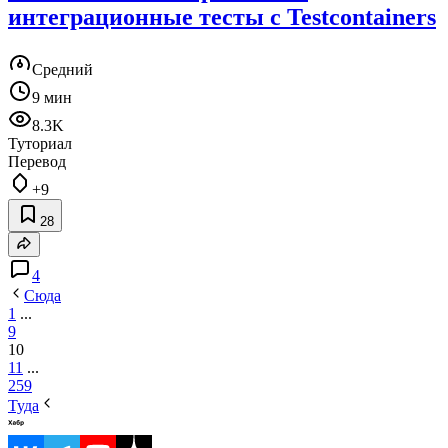
интеграционные тесты с Testcontainers
Средний
9 мин
8.3K
Туториал
Перевод
+9
28
4
Сюда
1
...
9
10
11
...
259
Туда