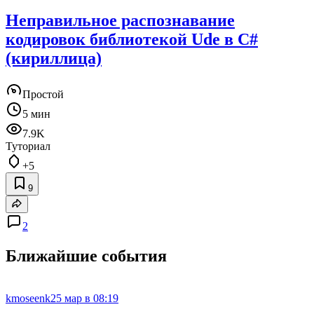
Неправильное распознавание
кодировок библиотекой Ude в C#
(кириллица)
Простой
5 мин
7.9K
Туториал
+5
9
2
Ближайшие события
kmoseenk
25 мар в 08:19