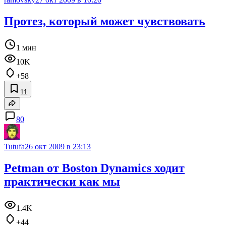
Протез, который может чувствовать
1 мин
10K
+58
11
80
Tutufa
26 окт 2009 в 23:13
Petman от Boston Dynamics ходит
практически как мы
1.4K
+44