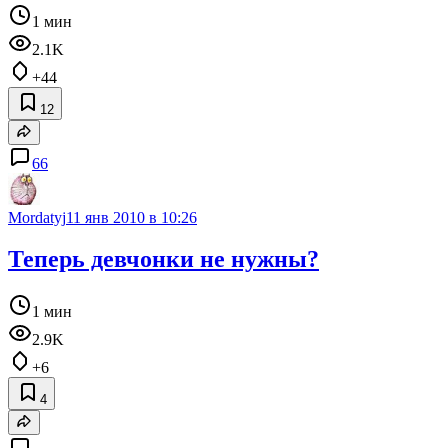
1 мин
2.1K
+44
12
66
Mordatyj
11 янв 2010 в 10:26
Теперь девчонки не нужны?
1 мин
2.9K
+6
4