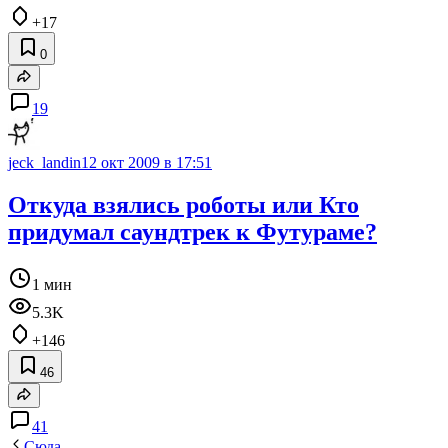
+17
0
19
jeck_landin
12 окт 2009 в 17:51
Откуда взялись роботы или Кто
придумал саундтрек к Футураме?
1 мин
5.3K
+146
46
41
Сюда