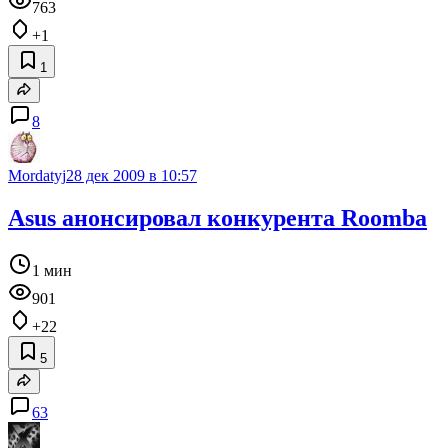
763
+1
1
8
Mordatyj
28 дек 2009 в 10:57
Asus анонсировал конкурента Roomba
1 мин
901
+22
5
63