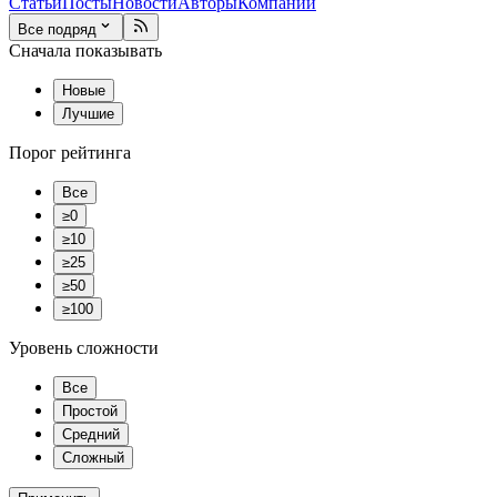
Статьи
Посты
Новости
Авторы
Компании
Все подряд
Сначала показывать
Новые
Лучшие
Порог рейтинга
Все
≥0
≥10
≥25
≥50
≥100
Уровень сложности
Все
Простой
Средний
Сложный