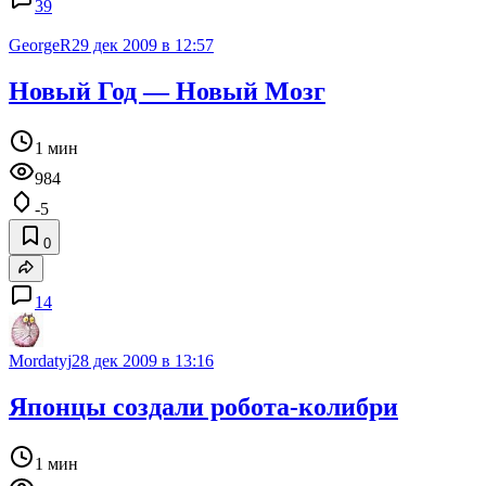
39
GeorgeR
29 дек 2009 в 12:57
Новый Год — Новый Мозг
1 мин
984
-5
0
14
Mordatyj
28 дек 2009 в 13:16
Японцы создали робота-колибри
1 мин