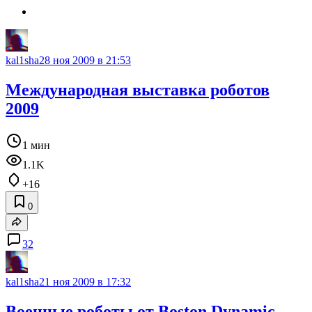
kal1sha
28 ноя 2009 в 21:53
Международная выставка роботов
2009
1 мин
1.1K
+16
0
32
kal1sha
21 ноя 2009 в 17:32
Военные роботы от Boston Dynamic