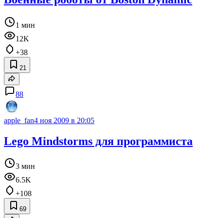
1 мин
12K
+38
21
88
apple_fan
4 ноя 2009 в 20:05
Lego Mindstorms для программиста
3 мин
6.5K
+108
69