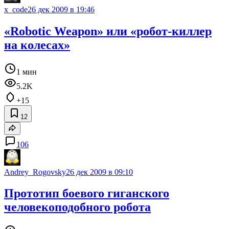
x_code
26 дек 2009 в 19:46
«Robotic Weapon» или «робот-киллер
на колесах»
1 мин
5.2K
+15
12
106
Andrey_Rogovsky
26 дек 2009 в 09:10
Прототип боевого гиганского
человекоподобного робота