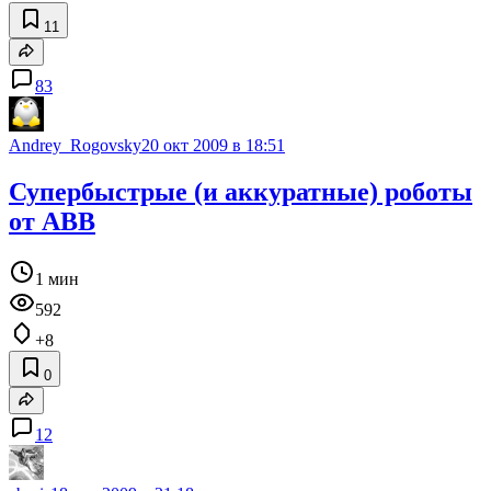
11
83
Andrey_Rogovsky
20 окт 2009 в 18:51
Супербыстрые (и аккуратные) роботы
от ABB
1 мин
592
+8
0
12