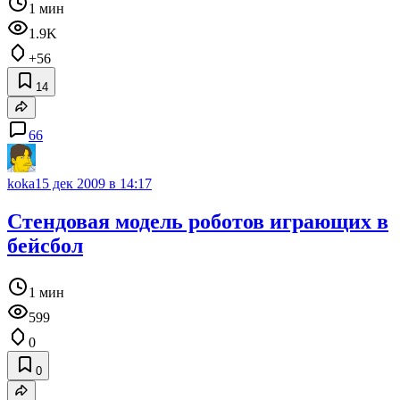
1 мин
1.9K
+56
14
66
koka
15 дек 2009 в 14:17
Стендовая модель роботов играющих в
бейсбол
1 мин
599
0
0