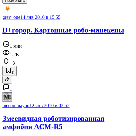
Применить
grey_one
14 янв 2010 в 15:55
D+ropop. Картонные робо-манекены
1 мин
1.2K
+3
0
1
mecommayou
12 янв 2010 в 02:52
Змеевидная роботизированная
амфибия ACM-R5