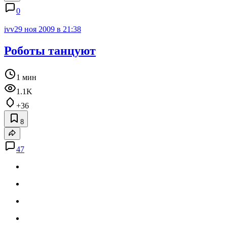
0
ivv
29 ноя 2009 в 21:38
Роботы танцуют
1 мин
1.1K
+36
8
47