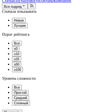
Статьи
Посты
Новости
Авторы
Компании
Все подряд
Сначала показывать
Новые
Лучшие
Порог рейтинга
Все
≥0
≥10
≥25
≥50
≥100
Уровень сложности
Все
Простой
Средний
Сложный