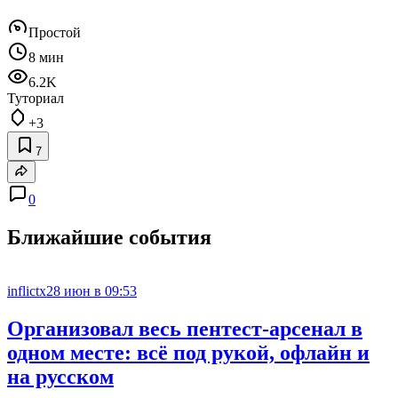
Простой
8 мин
6.2K
Туториал
+3
7
0
Ближайшие события
inflictx
28 июн в 09:53
Организовал весь пентест-арсенал в
одном месте: всё под рукой, офлайн и
на русском