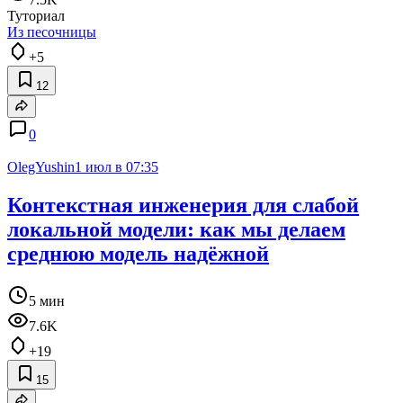
Туториал
Из песочницы
+5
12
0
OlegYushin
1 июл в 07:35
Контекстная инженерия для слабой
локальной модели: как мы делаем
среднюю модель надёжной
5 мин
7.6K
+19
15