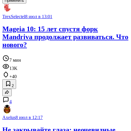
Применить
TrexSelectel
8 июл в 13:01
Mageia 10: 15 лет спустя форк
Mandriva продолжает развиваться. Что
нового?
7 мин
13K
+40
2
4
Axelus
8 июл в 12:17
Не закрывайте глаза: неочевидные