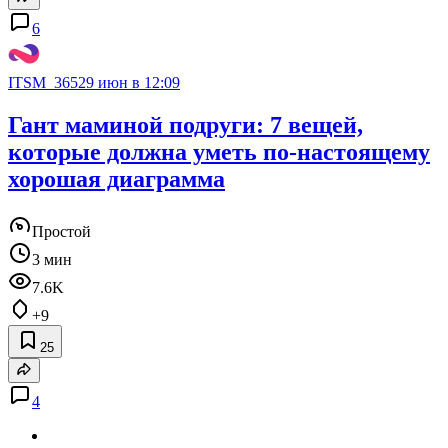
6
ITSM_365
29 июн в 12:09
Гант маминой подруги: 7 вещей,
которые должна уметь по-настоящему
хорошая диаграмма
Простой
3 мин
7.6K
+9
25
4