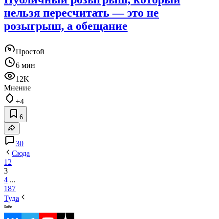
нельзя пересчитать — это не
розыгрыш, а обещание
Простой
6 мин
12K
Мнение
+4
6
30
Сюда
1
2
3
4
...
187
Туда