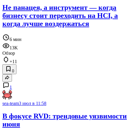
Не панацея, а инструмент — когда
бизнесу стоит переходить на HCI, а
когда лучше воздержаться
6 мин
13K
Обзор
+11
0
1
sea-team
3 июл в 11:58
В фокусе RVD: трендовые уязвимости
июня