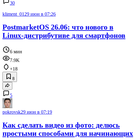
30
kliment_01
29 июн в 07:26
PostmarketOS 26.06: что нового в
Linux-дистрибутиве для смартфонов
6 мин
7.9K
+18
8
5
pokrovsk
29 июн в 07:19
Как сделать видео из фото: делюсь
простыми способами для начинающих