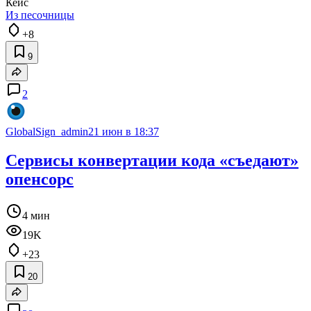
Кейс
Из песочницы
+8
9
2
GlobalSign_admin
21 июн в 18:37
Сервисы конвертации кода «съедают»
опенсорс
4 мин
19K
+23
20