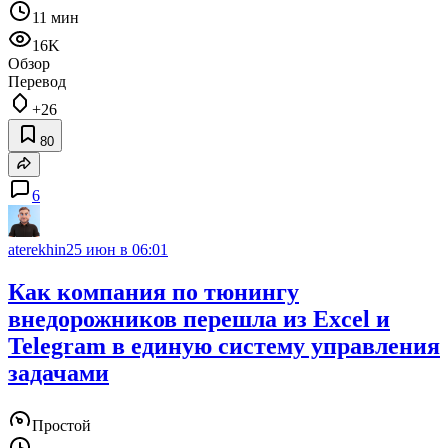
11 мин
16K
Обзор
Перевод
+26
80
6
aterekhin
25 июн в 06:01
Как компания по тюнингу
внедорожников перешла из Excel и
Telegram в единую систему управления
задачами
Простой