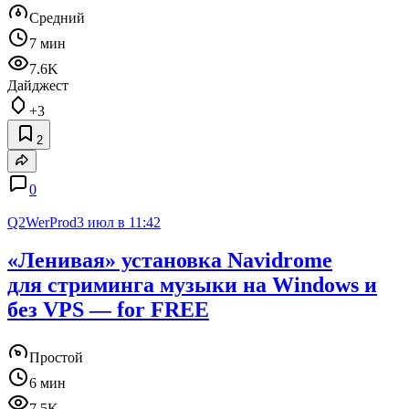
Средний
7 мин
7.6K
Дайджест
+3
2
0
Q2WerProd
3 июл в 11:42
«Ленивая» установка Navidrome
для стриминга музыки на Windows и
без VPS — for FREE
Простой
6 мин
7.5K