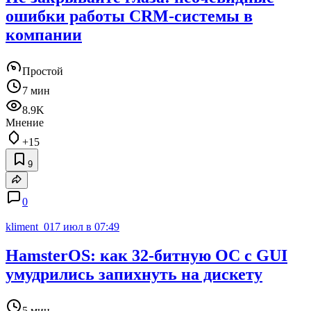
ошибки работы CRM-системы в
компании
Простой
7 мин
8.9K
Мнение
+15
9
0
kliment_01
7 июл в 07:49
HamsterOS: как 32-битную ОС с GUI
умудрились запихнуть на дискету
5 мин