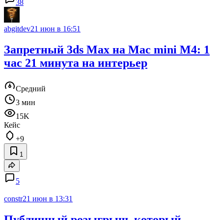
38
abgitdev
21 июн в 16:51
Запретный 3ds Max на Mac mini M4: 1
час 21 минута на интерьер
Средний
3 мин
15K
Кейс
+9
1
5
constr
21 июн в 13:31
Публичный розыгрыш, который