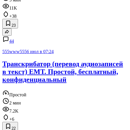
11K
+38
23
44
555www555
6 июл в 07:24
Транскрибатор (перевод аудиозаписей
в текст) EMT. Простой, бесплатный,
конфиденциальный
Простой
2 мин
7.2K
+6
22