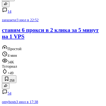
14
zarazaexe
3 июл в 22:52
ставим 6 прoкси в 2 клика за 5 минут
на 1 VPS
Простой
4 мин
34K
Туториал
+49
258
54
omyhosts
3 июл в 17:38