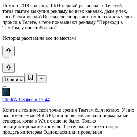
Помню 2018 год когда РКН первый раз воевал с Телегой,
тогда тамтам выкупил рекламу во всех каналах, даже у тех,
кого блокировали) Выглядело сюрреалистично: сидишь через
прокси в Телеге, а тебе показывают рекламу "Переходи в
ТамТам, у нас стабильно"
История расставила все по местам)
Ответить
ChilliWil
18 фев в 17:44
Кстати с технической точки зрения Тамтам был неплох. У них
был вменяемый Bot API, они первыми сделали нормальные
стикеры, когда в WA их еще не было. Только
позиционирование хромало. Сразу было ясно что идея
продать хипстерам Одноклассники провальная