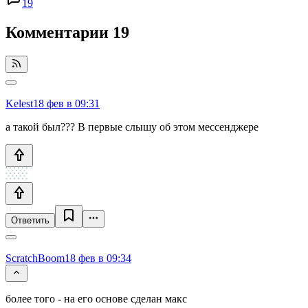
19
Комментарии
19
Kelest
18 фев в 09:31
а такой был??? В первые слышу об этом мессенджере
Ответить
ScratchBoom
18 фев в 09:34
более того - на его основе сделан макc