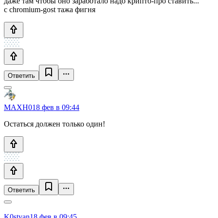
даже там чтобы оно заработало надо крипто-про ставить...
с chromium-gost тажа фигня
Ответить
MAXH0
18 фев в 09:44
Остаться должен только один!
Ответить
K0styan
18 фев в 09:45