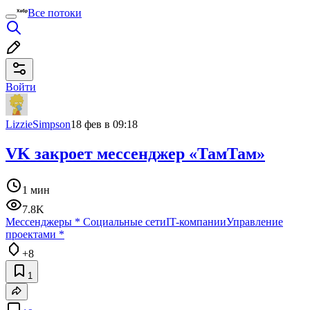
Все потоки
Войти
LizzieSimpson
18 фев в 09:18
VK закроет мессенджер «ТамТам»
1 мин
7.8K
Мессенджеры
*
Социальные сети
IT-компании
Управление
проектами
*
+8
1