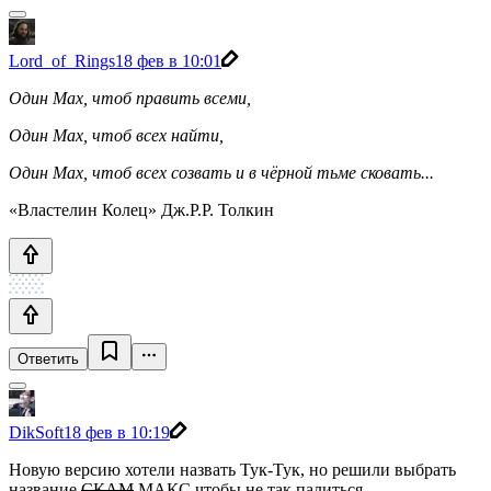
Lord_of_Rings
18 фев в 10:01
Один Max, чтоб править всеми,
Один Max, чтоб всех найти,
Один Max, чтоб всех созвать и в чёрной тьме сковать...
«Властелин Колец» Дж.Р.Р. Толкин
Ответить
DikSoft
18 фев в 10:19
Новую версию хотели назвать Тук-Тук, но решили выбрать
название
СКАМ
МАКС чтобы не так палиться.