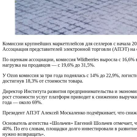
Комиссии крупнейших маркетплейсов для селлеров с начала 20
Ассоциация представителей электронной торговли (АПЭТ) на о
По оценкам ассоциации, комиссия Wildberries выросла с 16,6% в
нагрузка на продавцов — с 19,6% до 31,5%.
У Ozon комиссия за три года поднялась с 14% до 22,9%, логист
достигнув 18,3% от стоимости товара.
Директор Института развития предпринимательства и экономик
рост стоимости услуг платформ приводит к снижению выручки п
года — около 69%.
Президент АПЭТ Алексей Москаленко подчёркивает, что снижение
Основатель агентства «Шольчев» Евгений Шольчев отмечает, чт
40%. По его словам, площадки долго инвестировали в развитие
нужно возвращать».