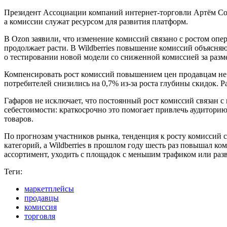
Президент Ассоциации компаний интернет‑торговли Артём Сок
а комиссии служат ресурсом для развития платформ.
В Ozon заявили, что изменение комиссий связано с ростом опер
продолжает расти. В Wildberries повышение комиссий объясн
о тестировании новой модели со сниженной комиссией за раз
Компенсировать рост комиссий повышением цен продавцам не у
потребителей снизились на 0,7% из-за роста глубины скидок. 
Гафаров не исключает, что постоянный рост комиссий связан 
себестоимости: краткосрочно это помогает привлечь аудиторию
товаров.
По прогнозам участников рынка, тенденция к росту комиссий со
категорий, а Wildberries в прошлом году шесть раз повышал к
ассортимент, уходить с площадок с меньшим трафиком или раз
Теги:
маркетплейсы
продавцы
комиссия
торговля