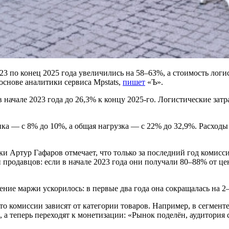
23 по конец 2025 года увеличились на 58–63%, а стоимость лог
снове аналитики сервиса Mpstats,
пишет
«Ъ».
 начале 2023 года до 26,3% к концу 2025-го. Логистические затр
ика — с 8% до 10%, а общая нагрузка — с 22% до 32,9%. Расходы 
и Артур Гафаров отмечает, что только за последний год комисс
родавцов: если в начале 2023 года они получали 80–88% от цен
 маржи ускорилось: в первые два года она сокращалась на 2–3 п
о комиссии зависят от категории товаров. Например, в сегменте
, а теперь переходят к монетизации: «Рынок поделён, аудитория