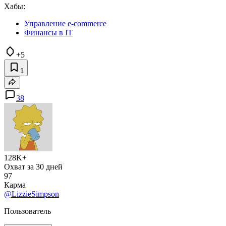
Хабы:
Управление e-commerce
Финансы в IT
+5
1
38
128K+
Охват за 30 дней
97
Карма
@LizzieSimpson
Пользователь