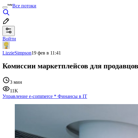
Все потоки
Войти
LizzieSimpson
19 фев в 11:41
Комиссии маркетплейсов для продавцов
3 мин
11K
Управление e-commerce
*
Финансы в IT