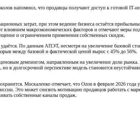
олов напомнил, что продавцы получают доступ к готовой IT‑ин
ационных затрат, при этом ведение бизнеса остаётся прибыльным
яют влиянием макроэкономических факторов и отмечают меры п
мещение и ограничением применения собственных скидок.
даётся. По данным АПЭТ, несмотря на увеличение базовой стои
Разрыв между базовой и фактической ценой вырос с 45% до 56%.
с ценовым демпингом, направленным на увеличение доли рынка.
, но в долгосрочной перспективе модель становится неустойчив
хранится. Москаленко отмечает, что Ozon в феврале 2026 года у
омиссии. Это может снизить мотивацию продавцов работать с ма
вивать собственные каналы продаж.