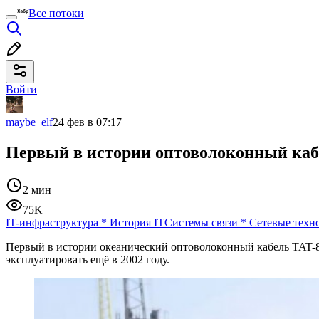
Все потоки
Войти
maybe_elf
24 фев в 07:17
Первый в истории оптоволоконный кабе
2 мин
75K
IT-инфраструктура
*
История IT
Системы связи
*
Сетевые техн
Первый в истории океанический оптоволоконный кабель TAT-
эксплуатировать ещё в 2002 году.