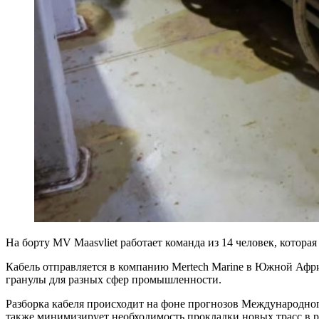
На борту MV Maasvliet работает команда из 14 человек, котора
Кабель отправляется в компанию Mertech Marine в Южной Африке
гранулы для разных сфер промышленности.
Разборка кабеля происходит на фоне прогнозов Международног
также минимизирует необходимость прокладки новых трасс в р