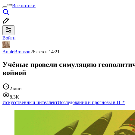
Все потоки
Войти
AnnieBronson
26 фев в 14:21
Учёные провели симуляцию геополитиче
войной
2 мин
8.3K
Искусственный интеллект
Исследования и прогнозы в IT
*