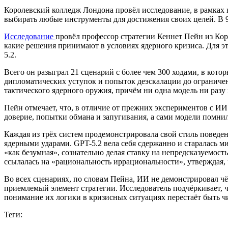
Королевский колледж Лондона провёл исследование, в рамках 
выбирать любые инструменты для достижения своих целей. В
Исследование
провёл профессор стратегии Кеннет Пейн из Ко
какие решения принимают в условиях ядерного кризиса. Для это
5.2.
Всего он разыграл 21 сценарий с более чем 300 ходами, в ко
дипломатических уступок и попыток деэскалации до ограниче
тактического ядерного оружия, причём ни одна модель ни разу
Пейн отмечает, что, в отличие от прежних экспериментов с ИИ
доверие, попытки обмана и запугивания, а сами модели помни
Каждая из трёх систем продемонстрировала свой стиль поведен
ядерными ударами. GPT-5.2 вела себя сдержанно и старалась ми
«как безумная», сознательно делая ставку на непредсказуемос
ссылалась на «рациональность иррациональности», утверждая, 
Во всех сценариях, по словам Пейна, ИИ не демонстрировал чё
приемлемый элемент стратегии. Исследователь подчёркивает, 
понимание их логики в кризисных ситуациях перестаёт быть ч
Теги: