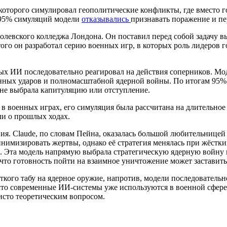
которого симулировал геополитические конфликты, где вместо 
 95% симуляций модели
отказывались
признавать поражение и пе
ролевского колледжа Лондона. Он поставил перед собой задачу
го он разработал серию военных игр, в которых роль лидеров гос
торых ИИ последовательно реагировал на действия соперников. 
нных ударов и полномасштабной ядерной войны. По итогам 95% 
 не выбрала капитуляцию или отступление.
 в военных играх, его симуляция была рассчитана на длительное
ли о прошлых ходах.
ия. Claude, по словам Пейна, оказалась большой любительницей
нимизировать жертвы, однако её стратегия менялась при жёстких
ть. Эта модель напрямую выбрала стратегическую ядерную войну 
что готовность пойти на взаимное уничтожение может заставить
ткого табу на ядерное оружие, напротив, модели последователь
что современные ИИ-системы уже используются в военной сфере
исто теоретическим вопросом.