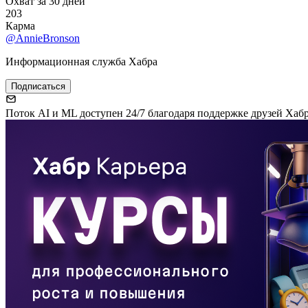
Охват за 30 дней
203
Карма
@AnnieBronson
Информационная служба Хабра
Подписаться
Поток AI и ML доступен 24/7 благодаря поддержке друзей Хаб