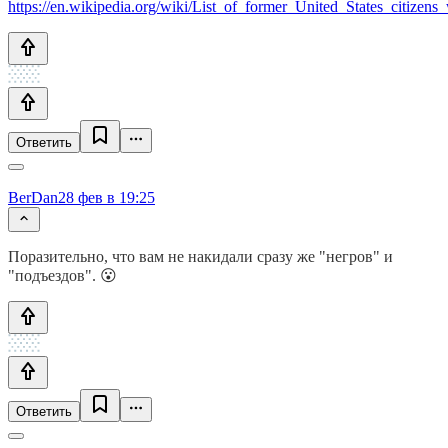
https://en.wikipedia.org/wiki/List_of_former_United_States_citizens
Ответить
BerDan
28 фев в 19:25
Поразительно, что вам не накидали сразу же "негров" и
"подъездов". 😮
Ответить