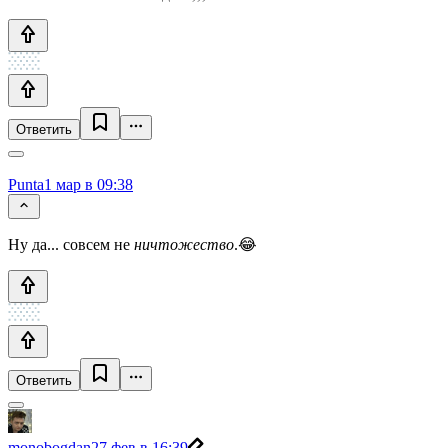
Ответить
Punta
1 мар в 09:38
Ну да... совсем не
ничтожество
.😂
Ответить
monobogdan
27 фев в 16:39