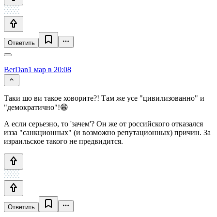
Ответить
BerDan
1 мар в 20:08
Таки шо ви такое ховорите?! Там же усе "цивилизованно" и
"демократично"!😁
А если серьезно, то 'зачем'? Он же от российского отказался
изза "санкционных" (и возможно репутационных) причин. За
израильское такого не предвидится.
Ответить