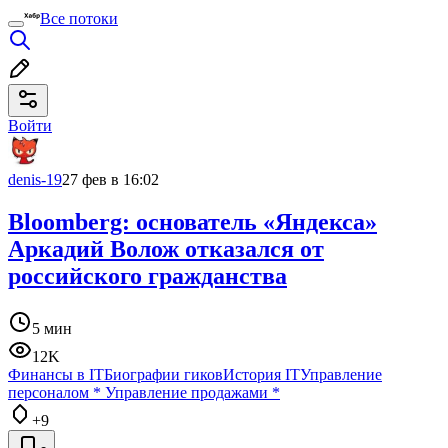
Все потоки
Войти
denis-19
27 фев в 16:02
Bloomberg: основатель «Яндекса»
Аркадий Волож отказался от
российского гражданства
5 мин
12K
Финансы в IT
Биографии гиков
История IT
Управление
персоналом
*
Управление продажами
*
+9