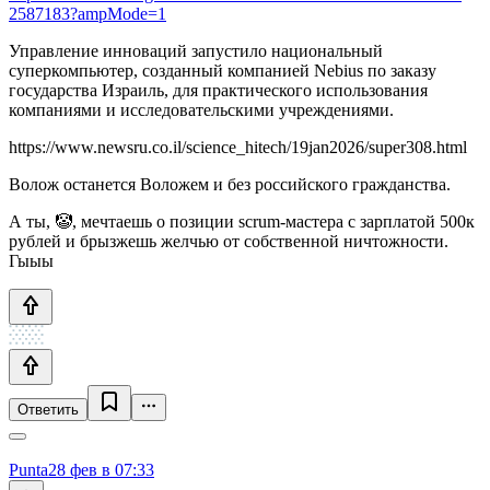
2587183?ampMode=1
Управление инноваций запустило национальный
суперкомпьютер, созданный компанией Nebius по заказу
государства Израиль, для практического использования
компаниями и исследовательскими учреждениями.
https://www.newsru.co.il/science_hitech/19jan2026/super308.html
Волож останется Воложем и без российского гражданства.
А ты, 🤡, мечтаешь о позиции scrum-мастера с зарплатой 500к
рублей и брызжешь желчью от собственной ничтожности.
Гыыы
Ответить
Punta
28 фев в 07:33