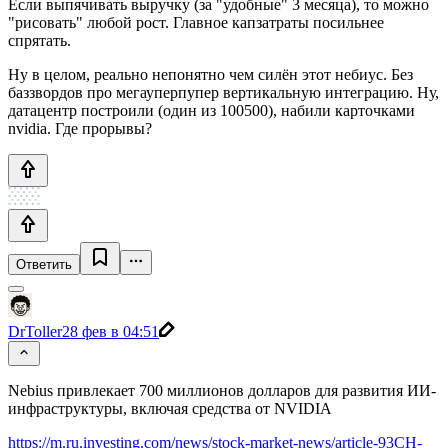
Если выпячивать выручку (за "удобные" 3 месяца), то можно
"рисовать" любой рост. Главное капзатраты посильнее
спрятать.
Ну в целом, реально непонятно чем силён этот небиус. Без
баззвордов про мегауперпупер вертикальную интеграцию. Ну,
датацентр построили (один из 100500), набили карточками
nvidia. Где прорывы?
Ответить
DrToller
28 фев в 04:51
Nebius привлекает 700 миллионов долларов для развития ИИ-
инфраструктуры, включая средства от NVIDIA
https://m.ru.investing.com/news/stock-market-news/article-93CH-