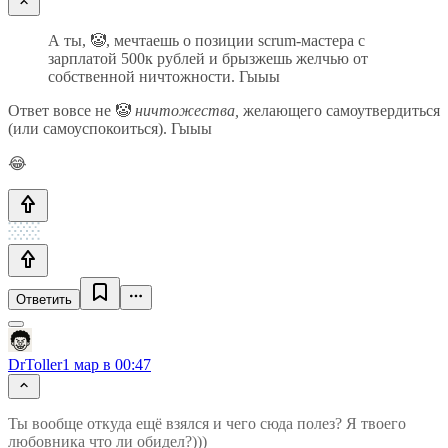
А ты, 🤡, мечтаешь о позиции scrum-мастера с
зарплатой 500к рублей и брызжешь желчью от
собственной ничтожности. Гыыы
Ответ вовсе не 🤡
ничтожества,
желающего самоутвердиться
(или самоуспокоиться). Гыыы
😂
Ответить
DrToller
1 мар в 00:47
Ты вообще откуда ещё взялся и чего сюда полез? Я твоего
любовника что ли обидел?)))