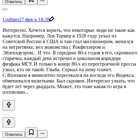
Ответить
UniInter
27 фев в 18:28
Интересно. Хочется верить, что некоторые люди не такие как
кажутся. Например, Лев Термер в 1928 году уехал из
Советской России в США и там стал миллионером, женился
на негритянке, вел знакомства с Рокфеллером и
Эйзенхауэром... И что. В середине 80-х годов я его, скромного
старичка, каждый день встречал в цокольном коридоре
физфака МГУ. И только в конце 80-х из перестроечной прессы
узнал, кто он такой. Глыба. Сериал по нему плачет.
С Воложем я мимолетно пересекался на восходе его Яндекса,
обменивался визитками. Был скромен. Интересно узнать, что
будет лет через двадцать. Может, это тоже какая-то игра в
илллюзию...
Ответить