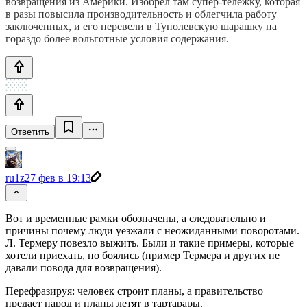
возвращения из Америки. Изобрел там супер-тележку, которая
в разы повысила производительность и облегчила работу
заключенных, и его перевели в Туполевскую шарашку на
гораздо более вольготные условия содержания.
Ответить
ru1z
27 фев в 19:13
Вот и временные рамки обозначены, а следовательно и
причины почему люди уезжали с неожиданными поворотами.
Л. Термеру повезло выжить. Были и такие примеры, которые
хотели приехать, но боялись (пример Термера и других не
давали повода для возвращения).
Перефразируя: человек строит планы, а правительство
предает народ и планы летят в тартарары.