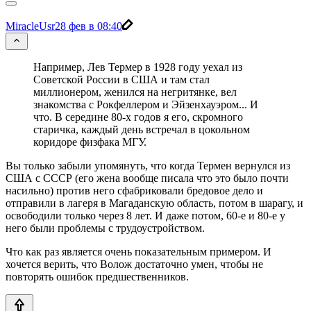
MiracleUsr
28 фев в 08:40
Например, Лев Термер в 1928 году уехал из
Советской России в США и там стал
миллионером, женился на негритянке, вел
знакомства с Рокфеллером и Эйзенхауэром... И
что. В середине 80-х годов я его, скромного
старичка, каждый день встречал в цокольном
коридоре физфака МГУ.
Вы только забыли упомянуть, что когда Термен вернулся из
США с СССР (его жена вообще писала что это было почти
насильно) против него сфабриковали бредовое дело и
отправили в лагеря в Магаданскую область, потом в шарагу, и
освободили только через 8 лет. И даже потом, 60-е и 80-е у
него были проблемы с трудоустройством.
Что как раз является очень показательным примером. И
хочется верить, что Волож достаточно умен, чтобы не
повторять ошибок предшественников.