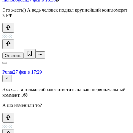
Это жесть)) А ведь человек поднял крупнейший конгломерат
в РФ
Ответить
Punta
27 фев в 17:29
Эххх... а я только собрался ответить на ваш первоначальный
коммент...😞
А шо изменили то?