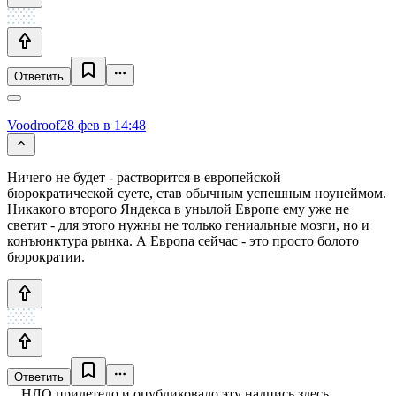
Ответить
Voodroof
28 фев в 14:48
Ничего не будет - растворится в европейской
бюрократической суете, став обычным успешным ноунеймом.
Никакого второго Яндекса в унылой Европе ему уже не
светит - для этого нужны не только гениальные мозги, но и
конъюнктура рынка. А Европа сейчас - это просто болото
бюрократии.
Ответить
НЛО прилетело и опубликовало эту надпись здесь