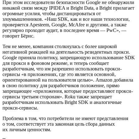
При этом исследователи безопасности Google не обнаружили
никакой связи между IPIDEA и Bright Data, а Bright прилагает
огромные усилия, чтобы дистанцироваться от
злоумышленников. «Наш SDK, как и все наши технологии,
проверяется Apesteem, Google, McAfee и другими, а также
регулярно проходит аудит, в последнее время — PwC», —
говорит Бёрнс.
Тем не менее, компания столкнулась с более широкой
негативной реакцией на деятельность резидентных прокси.
Google приняла политику, запрещающую использование SDK
для прокси в фоновом режиме, и теперь сообщает
разработчикам, что им разрешено использовать прокси-
сервисы «в приложениях, где это является основной,
ориентированной на пользователя целью». Amazon добавила
в свою политику для разработчиков положение, прямо
запрещающее «приложения, которые предоставляют прокси-
сервисы третьим сторонам». Roku также запрещает
разработчикам использовать Bright SDK и аналогичные
прокси-сервисы.
Проблема в том, что потребители не имеют представления
о том, соответствует эта законная цель сбора данных
их личным ценностям.