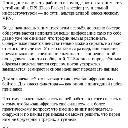
Последние пару лет я работаю в команде, которая занимается
устойчивой к DPI (Deep Packet Inspection) туннельной
инфраструктурой — по сути, альтернативой классическому
VPN.
Когда начинаешь заниматься этим всерьёз, довольно быстро
обнаруживается неприятная вещь: шифрование само по себе
давно уже не означает, что трафик нельзя распознать.
Содержимое пакетов действительно можно скрыть, но пакет
от этого не исчезает. У него остаются размер, направление,
время появления; соединение начинается с определённой
последовательности сообщений, TLS-клиент определённым
образом представляется серверу, поток ускоряется,
замедляется, замирает и снова начинает передавать данные.
Для человека всё это выглядит как куча зашифрованных
байтов. Для классификатора — как вполне пригодный набор
признаков.
Поэтому значительная часть нашей работы в итоге свелась не
к тому, чтобы «зашифровать ещё сильнее», а к более
практическому вопросу: что именно видит наблюдатель
снаружи и по каким признакам он может решить, что перед
ним не браузерный трафик, а туннель.