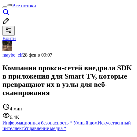
Все потоки
Войти
maybe_elf
28 фев в 09:07
Компания прокси-сетей внедрила SDK
в приложения для Smart TV, которые
превращают их в узлы для веб-
сканирования
4 мин
6.4K
Информационная безопасность
*
Умный дом
Искусственный
интеллект
Управление медиа
*