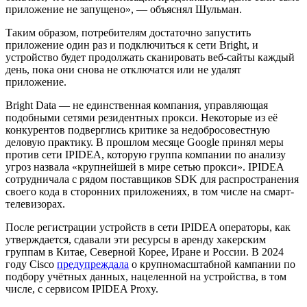
приложение не запущено», — объяснял Шульман.
Таким образом, потребителям достаточно запустить
приложение один раз и подключиться к сети Bright, и
устройство будет продолжать сканировать веб-сайты каждый
день, пока они снова не отключатся или не удалят
приложение.
Bright Data — не единственная компания, управляющая
подобными сетями резидентных прокси. Некоторые из её
конкурентов подверглись критике за недобросовестную
деловую практику. В прошлом месяце Google принял меры
против сети IPIDEA, которую группа компании по анализу
угроз назвала «крупнейшей в мире сетью прокси». IPIDEA
сотрудничала с рядом поставщиков SDK для распространения
своего кода в сторонних приложениях, в том числе на смарт-
телевизорах.
После регистрации устройств в сети IPIDEA операторы, как
утверждается, сдавали эти ресурсы в аренду хакерским
группам в Китае, Северной Корее, Иране и России. В 2024
году Cisco
предупреждала
о крупномасштабной кампании по
подбору учётных данных, нацеленной на устройства, в том
числе, с сервисом IPIDEA Proxy.