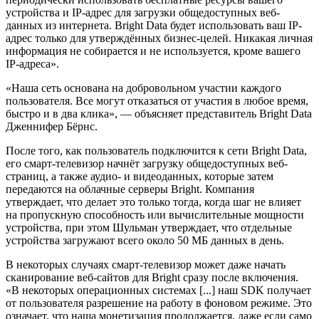
устройства и IP-адрес для загрузки общедоступных веб-
данных из интернета. Bright Data будет использовать ваш IP-
адрес только для утверждённых бизнес-целей. Никакая личная
информация не собирается и не используется, кроме вашего
IP-адреса».
«Наша сеть основана на добровольном участии каждого
пользователя. Все могут отказаться от участия в любое время,
быстро и в два клика», — объясняет представитель Bright Data
Дженнифер Бёрнс.
После того, как пользователь подключится к сети Bright Data,
его смарт-телевизор начнёт загрузку общедоступных веб-
страниц, а также аудио- и видеоданных, которые затем
передаются на облачные серверы Bright. Компания
утверждает, что делает это только тогда, когда шаг не влияет
на пропускную способность или вычислительные мощности
устройства, при этом Шульман утверждает, что отдельные
устройства загружают всего около 50 МБ данных в день.
В некоторых случаях смарт-телевизор может даже начать
сканирование веб-сайтов для Bright сразу после включения.
«В некоторых операционных системах [...] наш SDK получает
от пользователя разрешение на работу в фоновом режиме. Это
означает, что наша монетизация продолжается, даже если само