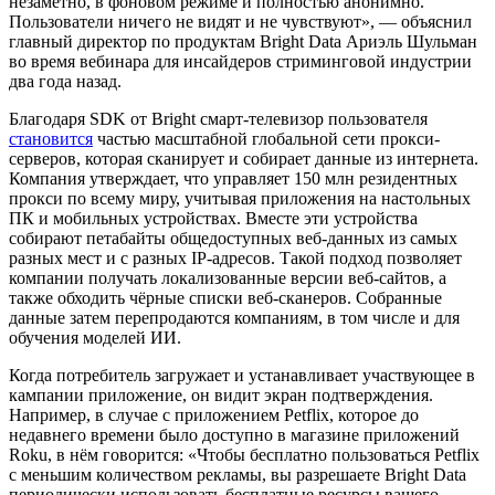
незаметно, в фоновом режиме и полностью анонимно.
Пользователи ничего не видят и не чувствуют», — объяснил
главный директор по продуктам Bright Data Ариэль Шульман
во время вебинара для инсайдеров стриминговой индустрии
два года назад.
Благодаря SDK от Bright смарт-телевизор пользователя
становится
частью масштабной глобальной сети прокси-
серверов, которая сканирует и собирает данные из интернета.
Компания утверждает, что управляет 150 млн резидентных
прокси по всему миру, учитывая приложения на настольных
ПК и мобильных устройствах. Вместе эти устройства
собирают петабайты общедоступных веб-данных из самых
разных мест и с разных IP-адресов. Такой подход позволяет
компании получать локализованные версии веб-сайтов, а
также обходить чёрные списки веб-сканеров. Собранные
данные затем перепродаются компаниям, в том числе и для
обучения моделей ИИ.
Когда потребитель загружает и устанавливает участвующее в
кампании приложение, он видит экран подтверждения.
Например, в случае с приложением Petflix, которое до
недавнего времени было доступно в магазине приложений
Roku, в нём говорится: «Чтобы бесплатно пользоваться Petflix
с меньшим количеством рекламы, вы разрешаете Bright Data
периодически использовать бесплатные ресурсы вашего