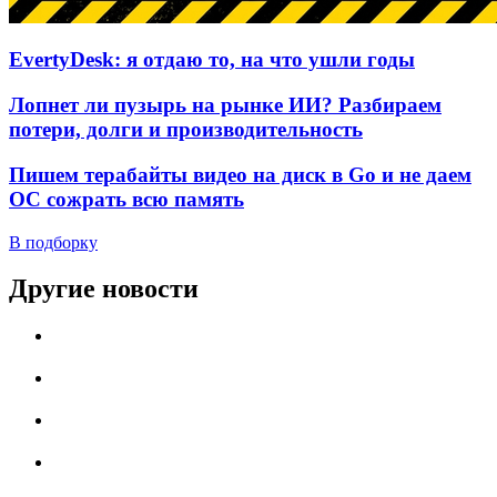
EvertyDesk: я отдаю то, на что ушли годы
Лопнет ли пузырь на рынке ИИ? Разбираем
потери, долги и производительность
Пишем терабайты видео на диск в Go и не даем
ОС сожрать всю память
В подборку
Другие новости