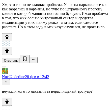
Хм, это точно не главная проблема. У нас на парковке все кое
как забрались в карманы, но тупо по цетральному прогону
коллея в которой машины постоянно буксуют. Имхо проблема
в том, что жкх больно хитрожопый сектор и средства
механизации у них я вижу редко - а зачем, если само все
расстает. Но в этом году в мск казус случился, не прокатило.
Ответить
NutsUnderline
28 фев в 12:42
неужели кого то наказали за нерасчищеный тротуар?