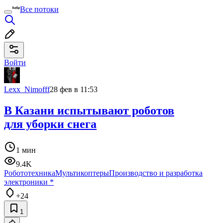
Все потоки
Войти
Lexx_Nimofff
28 фев в 11:53
В Казани испытывают роботов
для уборки снега
1 мин
9.4K
Робототехника
Мультикоптеры
Производство и разработка
электроники
*
+24
1