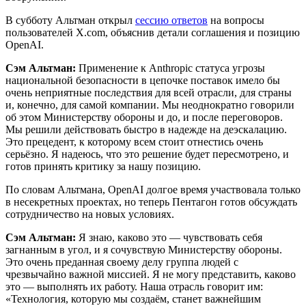
В субботу Альтман открыл
сессию ответов
на вопросы
пользователей X.com, объяснив детали соглашения и позицию
OpenAI.
Сэм Альтман:
Применение к Anthropic статуса угрозы
национальной безопасности в цепочке поставок имело бы
очень неприятные последствия для всей отрасли, для страны
и, конечно, для самой компании. Мы неоднократно говорили
об этом Министерству обороны и до, и после переговоров.
Мы решили действовать быстро в надежде на деэскалацию.
Это прецедент, к которому всем стоит отнестись очень
серьёзно. Я надеюсь, что это решение будет пересмотрено, и
готов принять критику за нашу позицию.
По словам Альтмана, OpenAI долгое время участвовала только
в несекретных проектах, но теперь Пентагон готов обсуждать
сотрудничество на новых условиях.
Сэм Альтман:
Я знаю, каково это — чувствовать себя
загнанным в угол, и я сочувствую Министерству обороны.
Это очень преданная своему делу группа людей с
чрезвычайно важной миссией. Я не могу представить, каково
это — выполнять их работу. Наша отрасль говорит им:
«Технология, которую мы создаём, станет важнейшим