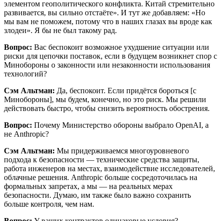
элементом геополитического конфликта. Китай стремительно
развивается, вы сильно отстаёте». И тут же добавляем: «Но
мы вам не поможем, потому что в наших глазах вы вроде как
злодеи». Я бы не был такому рад.
Вопрос:
Вас беспокоит возможное ухудшение ситуации или
риски для цепочки поставок, если в будущем возникнет спор с
Минобороны о законности или незаконности использования
технологий?
Сэм Альтман:
Да, беспокоит. Если придётся бороться [с
Минобороны], мы будем, конечно, но это риск. Мы решили
действовать быстро, чтобы снизить вероятность обострения.
Вопрос:
Почему Министерство обороны выбрало OpenAI, а
не Anthropic?
Сэм Альтман:
Мы придерживаемся многоуровневого
подхода к безопасности — технические средства защиты,
работа инженеров на местах, взаимодействие исследователей,
облачные решения. Anthropic больше сосредоточилась на
формальных запретах, а мы — на реальных мерах
безопасности. Думаю, им также было важно сохранить
больше контроля, чем нам.
Вопрос:
У ваших контрактов одинаковые условия?