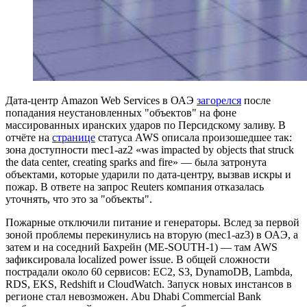
Дата-центр Amazon Web Services в ОАЭ
загорелся
после
попадания неустановленных "объектов" на фоне
массированных иранских ударов по Персидскому заливу. В
отчёте на
странице
статуса AWS описала произошедшее так:
зона доступности mec1-az2 «was impacted by objects that struck
the data center, creating sparks and fire» — была затронута
объектами, которые ударили по дата-центру, вызвав искры и
пожар. В ответе на запрос Reuters компания отказалась
уточнять, что это за "объекты".
Пожарные отключили питание и генераторы. Вслед за первой
зоной проблемы перекинулись на вторую (mec1-az3) в ОАЭ, а
затем и на соседний Бахрейн (ME-SOUTH-1) — там AWS
зафиксировала localized power issue. В общей сложности
пострадали около 60 сервисов: EC2, S3, DynamoDB, Lambda,
RDS, EKS, Redshift и CloudWatch. Запуск новых инстансов в
регионе стал невозможен. Abu Dhabi Commercial Bank