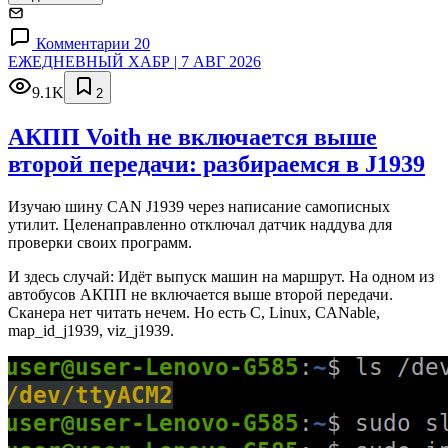
Комментарии 20
ЕЖЕДНЕВНЫЙ ХАБР | 7 АВГ 2026
9.1K
2
АКПП Voith не включается выше
второй передачи: разбираемся в J1939
Изучаю шину CAN J1939 через написание самописных
утилит. Целенаправленно отключал датчик наддува для
проверки своих программ.
И здесь случай: Идёт выпуск машин на маршрут. На одном из
автобусов АКПП не включается выше второй передачи.
Сканера нет читать нечем. Но есть C, Linux, CANable,
map_id_j1939, viz_j1939.