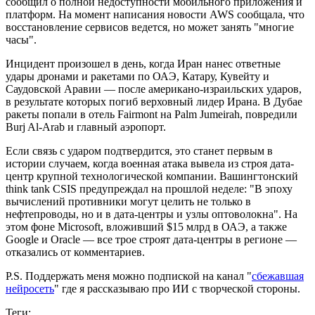
сообщил о полной недоступности мобильного приложения и
платформ. На момент написания новости AWS сообщала, что
восстановление сервисов ведется, но может занять "многие
часы".
Инцидент произошел в день, когда Иран нанес ответные
удары дронами и ракетами по ОАЭ, Катару, Кувейту и
Саудовской Аравии — после американо-израильских ударов,
в результате которых погиб верховный лидер Ирана. В Дубае
ракеты попали в отель Fairmont на Palm Jumeirah, повредили
Burj Al-Arab и главный аэропорт.
Если связь с ударом подтвердится, это станет первым в
истории случаем, когда военная атака вывела из строя дата-
центр крупной технологической компании. Вашингтонский
think tank CSIS предупреждал на прошлой неделе: "В эпоху
вычислений противники могут целить не только в
нефтепроводы, но и в дата-центры и узлы оптоволокна". На
этом фоне Microsoft, вложивший $15 млрд в ОАЭ, а также
Google и Oracle — все трое строят дата-центры в регионе —
отказались от комментариев.
P.S. Поддержать меня можно подпиской на канал "
сбежавшая
нейросеть
" где я рассказываю про ИИ с творческой стороны.
Теги: