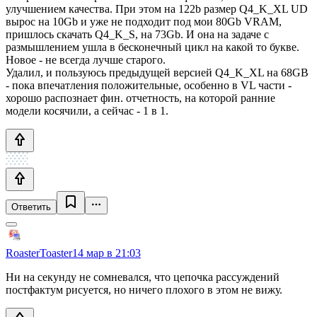
улучшением качества. При этом на 122b размер Q4_K_XL UD
вырос на 10Gb и уже не подходит под мои 80Gb VRAM,
пришлось скачать Q4_K_S, на 73Gb. И она на задаче с
размышлением ушла в бесконечный цикл на какой то букве.
Новое - не всегда лучше старого.
Удалил, и пользуюсь предыдущей версией Q4_K_XL на 68GB
- пока впечатления положительные, особенно в VL части -
хорошо распознает фин. отчетность, на которой ранние
модели косячили, а сейчас - 1 в 1.
Ответить
RoasterToaster
14 мар в 21:03
Ни на секунду не сомневался, что цепочка рассуждений
постфактум рисуется, но ничего плохого в этом не вижу.