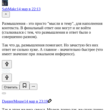
SabMakc
14 мар в 22:13
Размышления - это просто "мысли в тему", для наполнения
контекста. В финальный ответ они могут и не войти
(сталкивался с тем, что размышления и ответ были о
совершенно разном).
Так что да, размышления помогают. Но зачастую без них
ответ не сильно хуже. А главное - значительно быстрее (что
имеет значение при локальном инференсе).
Ответить
DaggerMouse
14 мар в 23:19
Так в этом же весь смысл. Модель точно так-же сразу точно