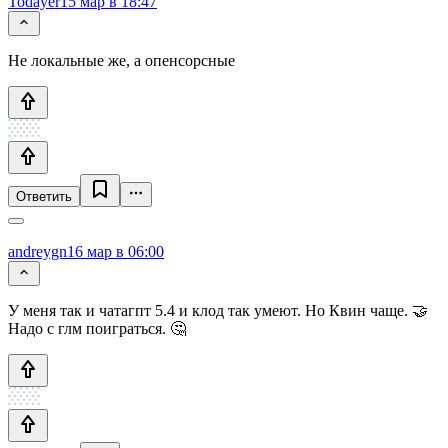
Todayer
15 мар в 18:47
Не локальные же, а опенсорсные
Ответить
andreygn
16 мар в 06:00
У меня так и чатагпт 5.4 и клод так умеют. Но Квин чаще. 🤝
Надо с глм поиграться. 🤔