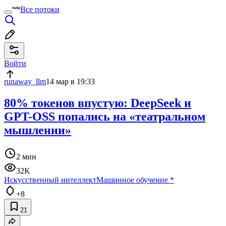
Все потоки
Войти
runaway_llm
14 мар в 19:33
80% токенов впустую: DeepSeek и
GPT-OSS попались на «театральном
мышлении»
2 мин
32K
Искусственный интеллект
Машинное обучение
*
+8
21