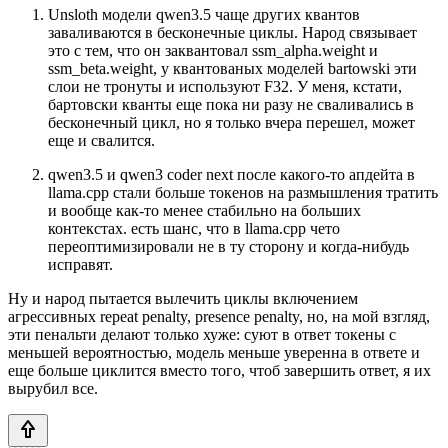
Unsloth модели qwen3.5 чаще других квантов
заваливаются в бесконечные циклы. Народ связывает
это с тем, что он заквантовал ssm_alpha.weight и
ssm_beta.weight, у квантованых моделей bartowski эти
слои не тронуты и используют F32. У меня, кстати,
бартовски кванты еще пока ни разу не сваливались в
бесконечный цикл, но я только вчера перешел, может
еще и свалится.
qwen3.5 и qwen3 coder next после какого-то апдейта в
llama.cpp стали больше токенов на размышления тратить
и вообще как-то менее стабильно на больших
контекстах. есть шанс, что в llama.cpp чето
переоптимизировали не в ту сторону и когда-нибудь
исправят.
Ну и народ пытается вылечить циклы включением
агрессивных repeat penalty, presence penalty, но, на мой взгляд,
эти пенальти делают только хуже: суют в ответ токены с
меньшей вероятностью, модель меньше уверенна в ответе и
еще больше циклится вместо того, чтоб завершить ответ, я их
вырубил все.