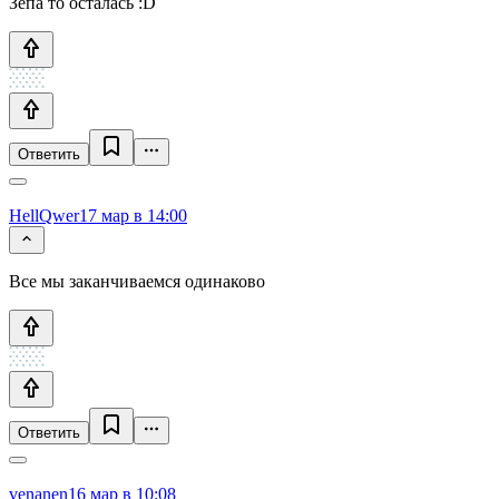
Зепа то осталась :D
Ответить
HellQwer
17 мар в 14:00
Все мы заканчиваемся одинаково
Ответить
venanen
16 мар в 10:08