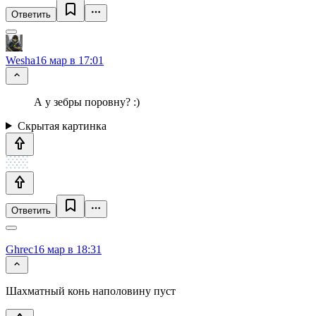
Ответить
Wesha
16 мар в 17:01
А у зебры поровну? :)
Скрытая картинка
Ответить
Ghrec
16 мар в 18:31
Шахматный конь наполовину пуст