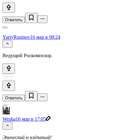
Ответить
YuriyRusinov
16 мар в 08:24
Ведущий Роскомпозор.
Ответить
Wesha
16 мар в 17:05
Эпический
и
клёпаный!