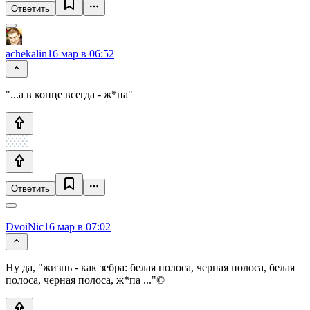
Ответить
achekalin
16 мар в 06:52
"...а в конце всегда - ж*па"
Ответить
DvoiNic
16 мар в 07:02
Ну да, "жизнь - как зебра: белая полоса, черная полоса, белая
полоса, черная полоса, ж*па ..."©