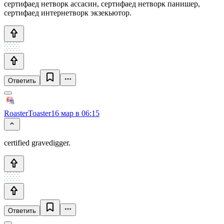
сертифаед нетворк ассасин, сертифаед нетворк панишер,
сертифаед интернетворк экзекьютор.
Ответить
RoasterToaster
16 мар в 06:15
certified gravedigger.
Ответить