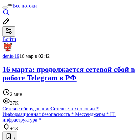
Все потоки
Войти
denis-19
16 мар в 02:42
16 марта: продолжается сетевой сбой в
работе Telegram в РФ
2 мин
37K
Сетевое оборудование
Сетевые технологии
*
Информационная безопасность
*
Мессенджеры
*
IT-
инфраструктура
*
+18
9