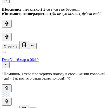
(Пессимист, печально:)
Хуже уже не будет....
(Оптимист, жизнерадостно:)
Да не куксись ты, будет ещё!
Ответить
DvoiNic
16 мар в 06:19
"Помнишь, я тебе про черную полосу в своей жизни говорил?
- да! - Так вот, это была белая полоса!!!"©