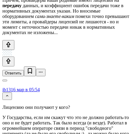
Причем, провайдеры наши родимые имеют лицензии на
передачу
данных, и коэффициент ошибок передачи тоже в
нормативных документах указан. Но вносимые
оборудованием
сами-знаете-каким
помехи точно превышают
эти лимиты, а провайдеры лицензий не лишаются - но и
момент с неточностью передачи никак в нормативных
документах не изложены...
Ответить
ib13
16 мар в 05:54
Лицензию они получают у кого?
У Государства, если им скажут что это не должно работать-то
оно и не будет работать. Так было всегда (и везде). Работал в
огромнейшем операторе связи в период "свободного"
интернета (да не было его свободным :) , да можно было кого-