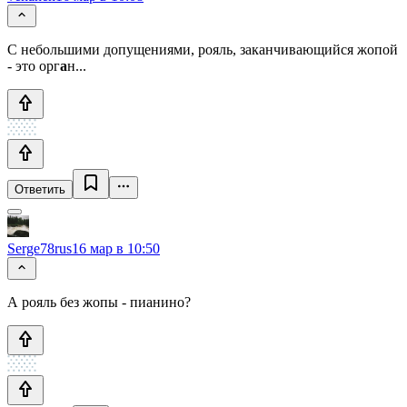
С небольшими допущениями, рояль, заканчивающийся жопой
- это орг
а
н...
Ответить
Serge78rus
16 мар в 10:50
А рояль без жопы - пианино?