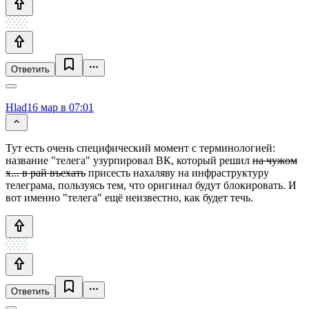
Ответить
Hlad
16 мар в 07:01
Тут есть очень специфический момент с терминологией:
название "телега" узурпировал ВК, который решил
на чужом
х... в рай въехать
присесть нахаляву на инфраструктуру
телеграма, пользуясь тем, что оригинал будут блокировать. И
вот именно "телега" ещё неизвестно, как будет течь.
Ответить