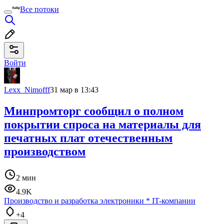
Все потоки
Войти
Lexx_Nimofff
31 мар в 13:43
Минпромторг сообщил о полном
покрытии спроса на материалы для
печатных плат отечественным
производством
2 мин
4.9K
Производство и разработка электроники
*
IT-компании
+4