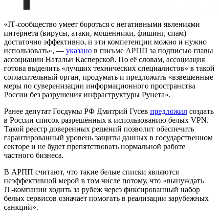
«IТ-сообщество умеет бороться с негативными явлениями
интернета (вирусы, атаки, мошенники, фишинг, спам)
достаточно эффективно, и эти компетенции можно и нужно
использовать», —
указано
в письме АРПП за подписью главы
ассоциации Натальи Касперской. По её словам, ассоциация
готова выделить «лучших технических специалистов» в такой
согласительный орган, продумать и предложить «взвешенные
меры по суверенизации информационного пространства
России без разрушения инфраструктуры Рунета».
Ранее депутат Госдумы РФ Дмитрий Гусев
предложил
создать
в России список разрешённых к использованию белых VPN.
Такой реестр доверенных решений позволит обеспечить
гарантированный уровень защиты данных в государственном
секторе и не будет препятствовать нормальной работе
частного бизнеса.
В АРПП считают, что такие белые списки являются
неэффективной мерой в том числе потому, что «вынуждать
IТ-компании ходить за рубеж через фиксированный набор
белых сервисов означает помогать в реализации зарубежных
санкций».