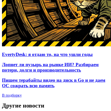
EvertyDesk: я отдаю то, на что ушли годы
Лопнет ли пузырь на рынке ИИ? Разбираем
потери, долги и производительность
Пишем терабайты видео на диск в Go и не даем
ОС сожрать всю память
В подборку
Другие новости