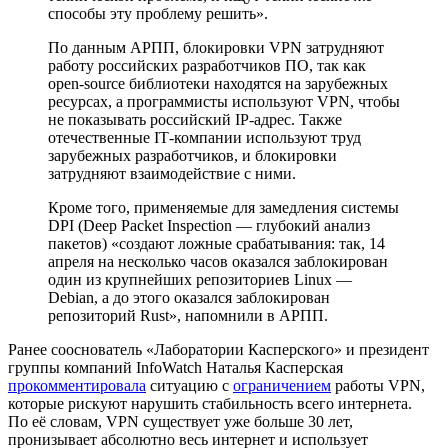
способы эту проблему решить».
По данным АРПП, блокировки VPN затрудняют
работу российских разработчиков ПО, так как
open-source библиотеки находятся на зарубежных
ресурсах, а программисты используют VPN, чтобы
не показывать российский IP-адрес. Также
отечественные IТ-компании используют труд
зарубежных разработчиков, и блокировки
затрудняют взаимодействие с ними.
Кроме того, применяемые для замедления системы
DPI (Deep Packet Inspection — глубокий анализ
пакетов) «создают ложные срабатывания: так, 14
апреля на несколько часов оказался заблокирован
один из крупнейших репозиториев Linux —
Debian, а до этого оказался заблокирован
репозиторий Rust», напомнили в АРПП.
Ранее сооснователь «Лаборатории Касперского» и президент
группы компаний InfoWatch Наталья Касперская
прокомментировала
ситуацию с
ограничением
работы VPN,
которые рискуют нарушить стабильность всего интернета.
По её словам, VPN существует уже больше 30 лет,
пронизывает абсолютно весь интернет и использует