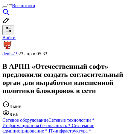
Все потоки
Войти
denis-19
23 апр в 05:33
В АРПП «Отечественный софт»
предложили создать согласительный
орган для выработки взвешенной
политики блокировок в сети
4 мин
6.6K
Сетевое оборудование
Сетевые технологии
*
Информационная безопасность
*
Системное
администрирование
*
IT-инфраструктура
*