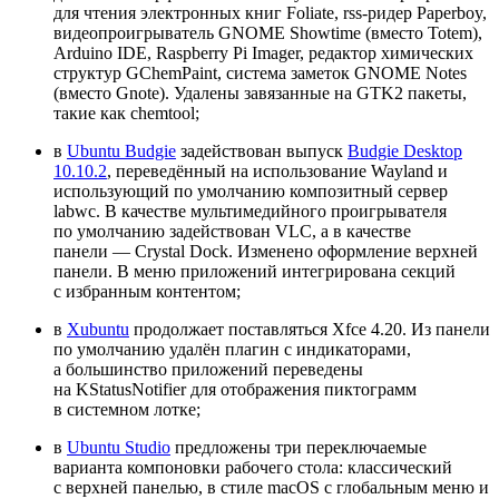
для чтения электронных книг Foliate, rss‑ридер Paperboy,
видеопроигрыватель GNOME Showtime (вместо Totem),
Arduino IDE, Raspberry Pi Imager, редактор химических
структур GChemPaint, система заметок GNOME Notes
(вместо Gnote). Удалены завязанные на GTK2 пакеты,
такие как chemtool;
в
Ubuntu Budgie
задействован выпуск
Budgie Desktop
10.10.2
, переведённый на использование Wayland и
использующий по умолчанию композитный сервер
labwc. В качестве мультимедийного проигрывателя
по умолчанию задействован VLC, а в качестве
панели — Crystal Dock. Изменено оформление верхней
панели. В меню приложений интегрирована секций
с избранным контентом;
в
Xubuntu
продолжает поставляться Xfce 4.20. Из панели
по умолчанию удалён плагин с индикаторами,
а большинство приложений переведены
на KStatusNotifier для отображения пиктограмм
в системном лотке;
в
Ubuntu Studio
предложены три переключаемые
варианта компоновки рабочего стола: классический
с верхней панелью, в стиле macOS с глобальным меню и