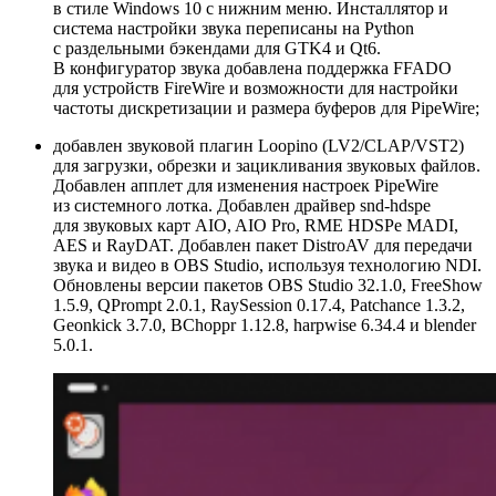
в стиле Windows 10 с нижним меню. Инсталлятор и
система настройки звука переписаны на Python
с раздельными бэкендами для GTK4 и Qt6.
В конфигуратор звука добавлена поддержка FFADO
для устройств FireWire и возможности для настройки
частоты дискретизации и размера буферов для PipeWire;
добавлен звуковой плагин Loopino (LV2/CLAP/VST2)
для загрузки, обрезки и зацикливания звуковых файлов.
Добавлен апплет для изменения настроек PipeWire
из системного лотка. Добавлен драйвер snd‑hdspe
для звуковых карт AIO, AIO Pro, RME HDSPe MADI,
AES и RayDAT. Добавлен пакет DistroAV для передачи
звука и видео в OBS Studio, используя технологию NDI.
Обновлены версии пакетов OBS Studio 32.1.0, FreeShow
1.5.9, QPrompt 2.0.1, RaySession 0.17.4, Patchance 1.3.2,
Geonkick 3.7.0, BChoppr 1.12.8, harpwise 6.34.4 и blender
5.0.1.