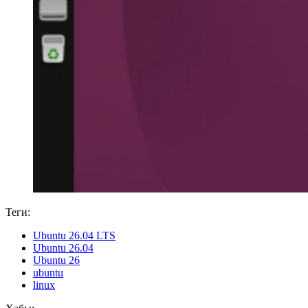
Теги:
Ubuntu 26.04 LTS
Ubuntu 26.04
Ubuntu 26
ubuntu
linux