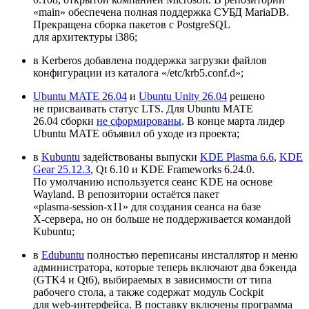
«main» обеспечена полная поддержка СУБД MariaDB.
Прекращена сборка пакетов с PostgreSQL
для архитектуры i386;
в Kerberos добавлена поддержка загрузки файлов
конфигурации из каталога «/etc/krb5.conf.d»;
Ubuntu MATE 26.04
и
Ubuntu Unity 26.04
решено
не присваивать статус LTS. Для Ubuntu MATE
26.04 сборки
не сформированы
. В конце марта лидер
Ubuntu MATE объявил об уходе из проекта;
в
Kubuntu
задействованы выпуски
KDE Plasma 6.6
,
KDE
Gear 25.12.3
, Qt 6.10 и KDE Frameworks 6.24.0.
По умолчанию используется сеанс KDE на основе
Wayland. В репозитории остаётся пакет
«plasma‑session‑x11» для создания сеанса на базе
X‑сервера, но он больше не поддерживается командой
Kubuntu;
в
Edubuntu
полностью переписаны инсталлятор и меню
администратора, которые теперь включают два бэкенда
(GTK4 и Qt6), выбираемых в зависимости от типа
рабочего стола, а также содержат модуль Cockpit
для web‑интерфейса. В поставку включены программа