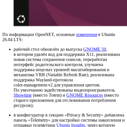
По информации OpenNET, основные
изменения
в Ubuntu
26.04 LTS:
рабочий стол обновлён до выпуска
GNOME 50
,
в котором удалён код для поддержки X11, реализована
новая система сохранения сеансов, переработан
интерфейс родительского контроля, улучшена
поддержка нецелых уровней масштабирования и
механизма VRR (Variable Refresh Rate), реализована
поддержка Wayland‑протокола
color‑management‑v2 для управления цветом.
По умолчанию задействованы видеопроигрыватель
Showtime
(вместо Totem) и
GNOME Resources
(вместо
старого приложения для отслеживания потребления
ресурсов);
в конфигуратор в секцию «Privacy & Security» добавлена
панель «Telemetry» для настройки системы накопления и
отправки телеметрии
Ubuntu Insights
, через которую