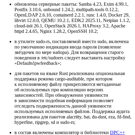
обновлены серверные пакеты: Samba 4.23, Exim 4.99.1,
Postfix 3.10.6, unbound 1.24.2, multipath‑tools 0.12.2,
OpenLDAP 2.6.10, containerd 2.2.1, runc 1.4.0, Docker 29,
libvirt 12.0.0, QEMU 10.2.1, EDK2 2025.11, Netplan 1.1.2,
cloud‑init 26.1, OpenStack 2026.1, HAProxy 3.2, Apache
httpd 2.4.65, Nginx 1.28.2, OpenSSH 10.2;
в утилите sudo‑rs, поставляемой вместо sudo, включена
по умолчанию индикация ввода пароля (появление
звёздочек по мере набора). Для возвращения старого
поведения в /etc/sudoers следует выставить настройку
«Defaults!pwfeedback»;
для пакетов на языке Rust реализована опциональная
поддержка режима cargo‑auditable, при котором
к исполняемому файлу прикрепляются метаданные
об используемых при компиляции версиях
зависимостей. При обнаружении уязвимости
в зависимости подобная информация позволяет
отследить подверженность данной уязвимости
используемых исполняемых файлов. Поддержка аудита
реализована для пакетов alacritty, bat, du‑dust, eza, fd‑find,
hyperfine, ripgrep, sd и sudo‑rs;
в состав включены компилятор и библиотеки
DPC++