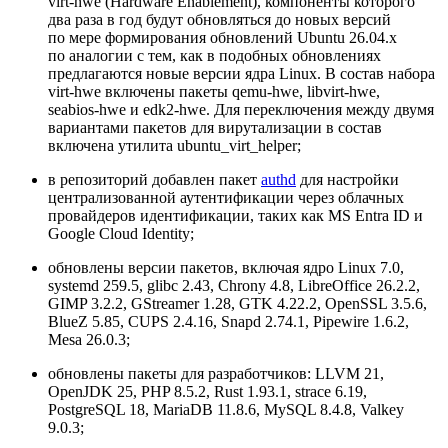
virt‑hwe (Hardware Enablement), компоненты которого
два раза в год будут обновляться до новых версий
по мере формирования обновлений Ubuntu 26.04.x
по аналогии с тем, как в подобных обновлениях
предлагаются новые версии ядра Linux. В состав набора
virt‑hwe включены пакеты qemu‑hwe, libvirt‑hwe,
seabios‑hwe и edk2-hwe. Для переключения между двумя
вариантами пакетов для вирутализации в состав
включена утилита ubuntu_virt_helper;
в репозиторий добавлен пакет
authd
для настройки
централизованной аутентификации через облачных
провайдеров идентификации, таких как MS Entra ID и
Google Cloud Identity;
обновлены версии пакетов, включая ядро Linux 7.0,
systemd 259.5, glibc 2.43, Chrony 4.8, LibreOffice 26.2.2,
GIMP 3.2.2, GStreamer 1.28, GTK 4.22.2, OpenSSL 3.5.6,
BlueZ 5.85, CUPS 2.4.16, Snapd 2.74.1, Pipewire 1.6.2,
Mesa 26.0.3;
обновлены пакеты для разработчиков: LLVM 21,
OpenJDK 25, PHP 8.5.2, Rust 1.93.1, strace 6.19,
PostgreSQL 18, MariaDB 11.8.6, MySQL 8.4.8, Valkey
9.0.3;