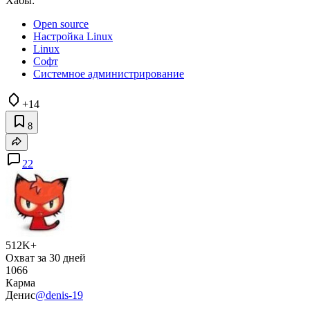
Хабы:
Open source
Настройка Linux
Linux
Софт
Системное администрирование
+14
8
22
512K+
Охват за 30 дней
1066
Карма
Денис
@denis-19