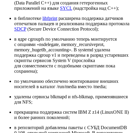
(Data Parallel C++) для создания гетерогенных
приложений на языке
SYCL
(надстройка над C++);
в библиотеке
libfprint
расширена поддержка датчиков
отпечатков пальцев и реализована поддержка протокола
SDCP
(Secure Device Connection Protocol);
в ядре cgroupfs по умолчанию теперь монтируется
с опциями «nsdelegate, memory_recursiveprot,
memory_hugetlb_accounting». В systemd удалена
поддержка cgroup v1 и переведены в разряд устаревших
скрипты сервисов System V (прослойка
для совместимости с подобными скриптами пока
сохранена);
по умолчанию обеспечено монтирование внешних
носителей в каталог /run/media вместо /media;
удалены сервисы blkmapd и nfs‑blkmap, применявшиеся
для NFS;
прекращена поддержка систем IBM Z z14 (LinuxONE II)
и более ранних поколений;
в репозиторий добавлены пакеты с СУБД DocumentDB
0.108, открытой компанией Microsoft. В репозитории