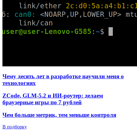
Чему десять лет в разработке научили меня о
технологиях
ZCode, GLM-5.2 и ИИ-роутер: делаем
браузерные игры по 7 рублей
Чем больше метрик, тем меньше контроля
В подборку