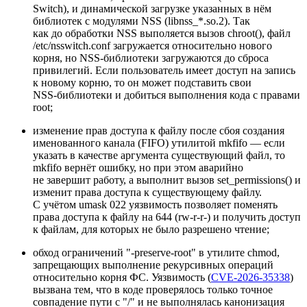
Switch), и динамической загрузке указанных в нём
библиотек с модулями NSS (libnss_*.so.2). Так
как до обработки NSS выполяется вызов chroot(), файл
/etc/nsswitch.conf загружается относительно нового
корня, но NSS‑библиотеки загружаются до сброса
привилегий. Если пользователь имеет доступ на запись
к новому корню, то он может подставить свои
NSS‑библиотеки и добиться выполнения кода с правами
root;
изменение прав доступа к файлу после сбоя создания
именованного канала (FIFO) утилитой mkfifo — если
указать в качестве аргумента существующий файл, то
mkfifo вернёт ошибку, но при этом аварийно
не завершит работу, а выполнит вызов set_permissions() и
изменит права доступа к существующему файлу.
С учётом umask 022 уязвимость позволяет поменять
права доступа к файлу на 644 (rw‑r-r‑) и получить доступ
к файлам, для которых не было разрешено чтение;
обход ограничений "‑preserve‑root" в утилите chmod,
запрещающих выполнение рекурсивных операций
относительно корня ФС. Уязвимость (
CVE-2026-35338
)
вызвана тем, что в коде проверялось только точное
совпадение пути с "/" и не выполнялась канонизация