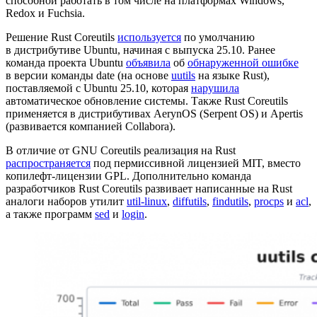
способной работать в том числе на платформах Windows,
Redox и Fuchsia.
Решение Rust Coreutils
используется
по умолчанию
в дистрибутиве Ubuntu, начиная с выпуска 25.10. Ранее
команда проекта Ubuntu
объявила
об
обнаруженной ошибке
в версии команды date (на основе
uutils
на языке Rust),
поставляемой с Ubuntu 25.10, которая
нарушила
автоматическое обновление системы. Также Rust Coreutils
применяется в дистрибутивах AerynOS (Serpent OS) и Apertis
(развивается компанией Collabora).
В отличие от GNU Coreutils реализация на Rust
распространяется
под пермиссивной лицензией MIT, вместо
копилефт‑лицензии GPL. Дополнительно команда
разработчиков Rust Coreutils развивает написанные на Rust
аналоги наборов утилит
util‑linux
,
diffutils
,
findutils
,
procps
и
acl
,
а также программ
sed
и
login
.