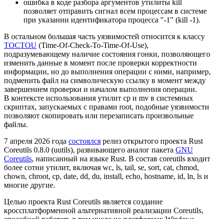
ошибка в коде разбора аргументов утилиты kill
позволяет отправить сигнал всем процессам в системе
при указании идентификатора процесса "-1" (kill -1).
В остальном большая часть уязвимостей относится к классу
TOCTOU
(Time‑Of‑Check‑To‑Time‑Of‑Use),
подразумевающему наличие состояния гонки, позволяющего
изменить данные в момент после проверки корректности
информации, но до выполнения операции с ними, например,
подменить файл на символическую ссылку в момент между
завершением проверки и началом выполнения операции.
В контексте использования утилит cp и mv в системных
скриптах, запускаемых с правами root, подобные уязвимости
позволяют скопировать или перезаписать произвольные
файлы.
7 апреля 2026 года
состоялся
релиз открытого проекта Rust
Coreutils 0.8.0 (uutils), развивающего аналог пакета
GNU
Coreutils
, написанный на языке Rust. В состав coreutils входит
более сотни утилит, включая wc, ls, tail, se, sort, cat, chmod,
chown, chroot, cp, date, dd, du, install, echo, hostname, id, ln, ls и
многие другие.
Целью проекта Rust Coreutils является создание
кроссплатформенной альтернативной реализации Coreutils,