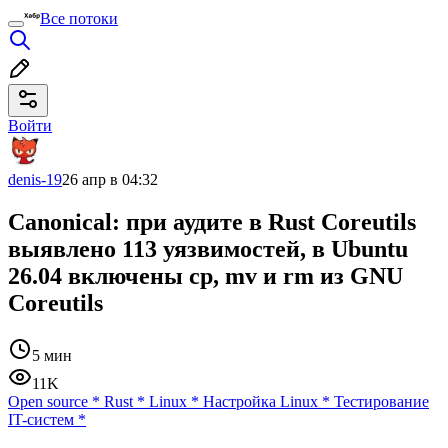
Все потоки
Войти
denis-19
26 апр в 04:32
Canonical: при аудите в Rust Coreutils
выявлено 113 уязвимостей, в Ubuntu
26.04 включены cp, mv и rm из GNU
Coreutils
5 мин
11K
Open source
*
Rust
*
Linux
*
Настройка Linux
*
Тестирование
IT-систем
*