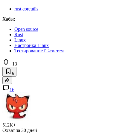
rust coreutils
Хабы:
Open source
Rust
Linux
Настройка Linux
Тестирование IT-систем
+13
6
16
512K+
Охват за 30 дней