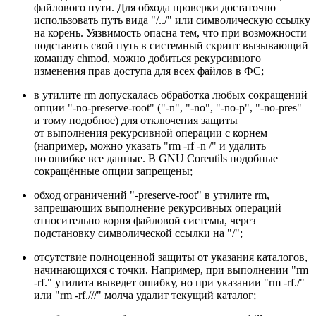
файлового пути. Для обхода проверки достаточно
использовать путь вида "/../" или символическую ссылку
на корень. Уязвимость опасна тем, что при возможности
подставить свой путь в системный скрипт вызывающий
команду chmod, можно добиться рекурсивного
изменения прав доступа для всех файлов в ФС;
в утилите rm допускалась обработка любых сокращений
опции "‑no‑preserve‑root" ("‑n", "‑no", "‑no‑p", "‑no‑pres"
и тому подобное) для отключения защиты
от выполнения рекурсивной операции с корнем
(например, можно указать "rm ‑rf ‑n /" и удалить
по ошибке все данные. В GNU Coreutils подобные
сокращённые опции запрещены;
обход ограничений "‑preserve‑root" в утилите rm,
запрещающих выполнение рекурсивных операций
относительно корня файловой системы, через
подстановку символической ссылки на "/";
отсутствие полноценной защиты от указания каталогов,
начинающихся с точки. Например, при выполнении "rm
‑rf." утилита выведет ошибку, но при указании "rm ‑rf./"
или "rm ‑rf.///" молча удалит текущий каталог;