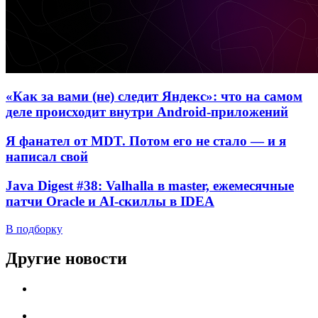
«Как за вами (не) следит Яндекс»: что на самом
деле происходит внутри Android-приложений
Я фанател от MDT. Потом его не стало — и я
написал свой
Java Digest #38: Valhalla в master, ежемесячные
патчи Oracle и AI-скиллы в IDEA
В подборку
Другие новости