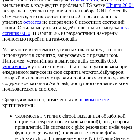
выявленных в ходе аудита проблем в LTS-ветке
Ubuntu 26.04
возвращены утилиты cp, mv и rm из набора GNU Coreutils.
Отмечается, что по состоянию на 22 апреля в данных
утилитах
остаётся
не исправлено 8 известных состояний
гонки. Остальные утилиты задействованы из выпуска
rust-
coreutils 0.8.0
. В Ubuntu 26.10 разработчики намерены
полностью перейти на rust-coreutils.
Уязвимости в системных утилитах опасны тем, что они
используется в скриптах, запускаемых с правами root.
Например, устранённая в выпуске uutils coreutils 0.3.0
уязвимость
в утилите rm могла быть эксплуатирована при
ежедневном запуске из cron скрипта /etc/cron.daily/apport,
который выполняется с правами root и рекурсивно удаляет
содержимое каталога /var/crash, доступного на запись всем
пользователям в системе.
Среди уязвимостей, помеченных в
первом отчёте
критическими:
уязвимость в утилите chroot, вызванная обработкой
опции «‑userspec» после вызова chroot(), но до сброса
привилегий. На системах с glibc резолвинг имён через
функцию getpwnam() приводит к чтению файла
/etc/nsswitch.conf, применяемого в NSS (Name Service