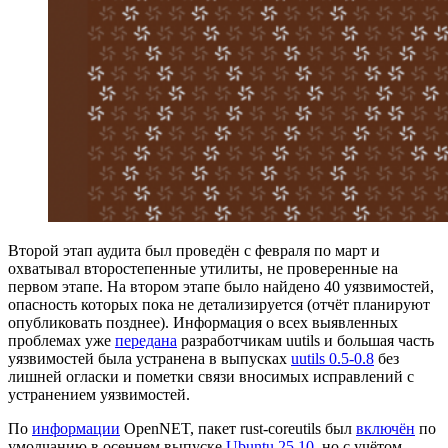
Второй этап аудита был проведён с февраля по март и
охватывал второстепенные утилиты, не проверенные на
первом этапе. На втором этапе было найдено 40 уязвимостей,
опасность которых пока не детализируется (отчёт планируют
опубликовать позднее). Информация о всех выявленных
проблемах уже
передана
разработчикам uutils и большая часть
уязвимостей была устранена в выпусках
uutils 0.5-0.8
без
лишней огласки и пометки связи вносимых исправлений с
устранением уязвимостей.
По
информации
OpenNET, пакет rust-coreutils был
включён
по
умолчанию в осеннем выпуске
Ubuntu 25.10
, но с учётом