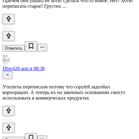
Причём они (uutils) не хотят сделать что-то новое. Нет! Хотят
переписать старое! Грустно ...
Ответить
Dhwtj
26 апр в 08:38
Утилиты переписали потому что copyleft задолбал
корпорации. А теперь их на законных основаниях смогут
использовать в коммерческих продуктах