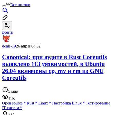
Все потоки
Войти
denis-19
26 апр в 04:32
Canonical: при аудите в Rust Coreutils
выявлено 113 уязвимостей, в Ubuntu
26.04 включены cp, mv и rm из GNU
Coreutils
5 мин
11K
Open source
*
Rust
*
Linux
*
Настройка Linux
*
Тестирование
IT-систем
*
+13