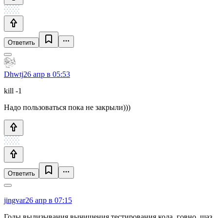
Ответить
Dhwtj
26 апр в 05:53
kill -1
Надо пользоваться пока не закрыли)))
Ответить
jingvar
26 апр в 07:15
Годы вылизывания вычищения тестирования кода, говно, щаз