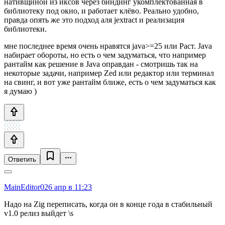
нативщиной из иксов через биндинг укомплектованная в
библиотеку под окно, и работает клёво. Реально удобно,
правда опять же это подход аля jextract и реализация
библиотеки.
мне последнее время очень нравятся java>=25 или Раст. Java
набирает обороты, но есть о чем задуматься, что например
рантайм как решение в Java оправдан - смотришь так на
некоторые задачи, например Zed или редактор или терминал
на свинг, и вот уже рантайм ближе, есть о чем задуматься как
я думаю )
Ответить
MainEditor0
26 апр в 11:23
Надо на Zig переписать, когда он в конце года в стабильный
v1.0 релиз выйдет \s