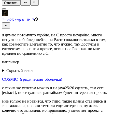
Ответить
Jijiki
26 апр в 10:17
я думаю потомучто удобно, на С просто неудобно, много
ненужного бойлерплейта, на Расте сложность только в том,
как совместить элегантно то, что нужно, там доступы к
елементам парсинг и прочее, остальное Раст как по мне
идеален по сравнению с С.
например
Скрытый текст
COSMIC_(графическая_оболочка)
с таким же успехом можно и на java25/26 сделать, там есть
jextract ), но ситуация с рантаймом будет интересная просто.
мне только не нравится, что типо, такие планы ставились и
так залажали, как они тестили еще интересно, ну жаль
конечно что залажали, но прикольно, у меня пет-проект с