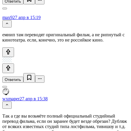
Ответить
max9
27 апр в 15:19
емнип там переводят оригинальный фильм, а не рипнутый с
кинотеатра. если, конечно, это не российкое кино.
Ответить
wxmaper
27 апр в 15:38
Так а где вы возьмёте полный официальный студийный
перевод фильма, если он заранее будет везде обрезан? Дубляж
от всяких известных студий типа лостфильма, тивишоу и т.д.