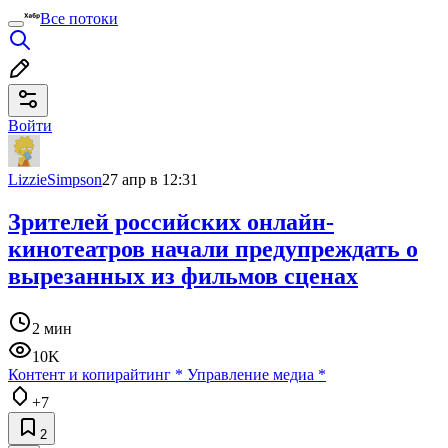
Все потоки
Войти
LizzieSimpson
27 апр в 12:31
Зрителей российских онлайн-
кинотеатров начали предупреждать о
вырезанных из фильмов сценах
2 мин
10K
Контент и копирайтинг
*
Управление медиа
*
+7
2