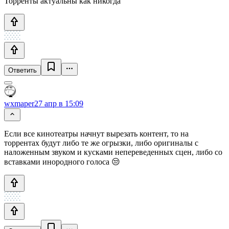
Торренты актуальны как никогда
Ответить
wxmaper
27 апр в 15:09
Если все кинотеатры начнут вырезать контент, то на
торрентах будут либо те же огрызки, либо оригиналы с
наложенным звуком и кусками непереведенных сцен, либо со
вставками инородного голоса 😒