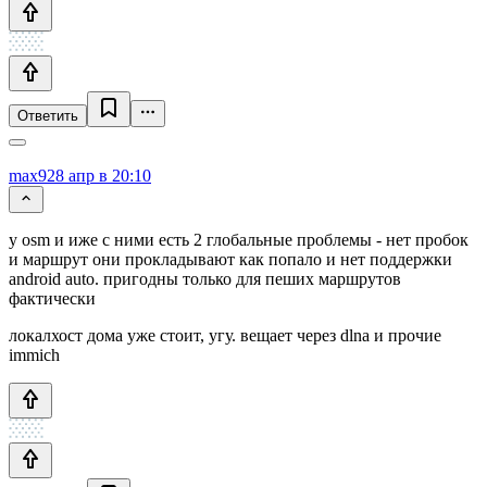
Ответить
max9
28 апр в 20:10
у osm и иже с ними есть 2 глобальные проблемы - нет пробок
и маршрут они прокладывают как попало и нет поддержки
android auto. пригодны только для пеших маршрутов
фактически
локалхост дома уже стоит, угу. вещает через dlna и прочие
immich