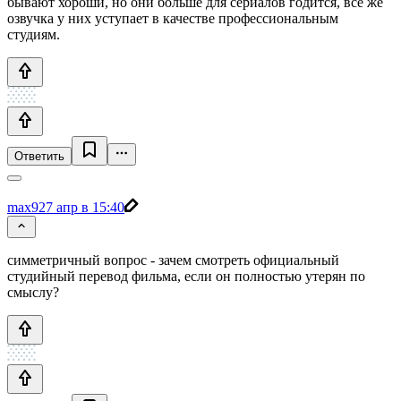
бывают хороши, но они больше для сериалов годится, всё же
озвучка у них уступает в качестве профессиональным
студиям.
Ответить
max9
27 апр в 15:40
симметричный вопрос - зачем смотреть официальный
студийный перевод фильма, если он полностью утерян по
смыслу?