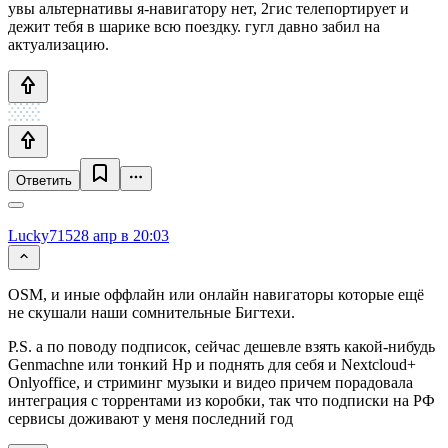
увы альтернативы я-навигатору нет, 2гис телепортирует и
дежит тебя в шарике всю поездку. гугл давно забил на
актуализацию.
Ответить
Lucky715
28 апр в 20:03
OSM, и иные оффлайн или онлайн навигаторы которые ещё
не скушали наши сомнительные Бигтехи.
P.S. а по поводу подписок, сейчас дешевле взять какой-нибудь
Genmachne или тонкий Hp и поднять для себя и Nextcloud+
Onlyoffice, и стриминг музыки и видео причем порадовала
интеграция с торрентами из коробки, так что подписки на РФ
сервисы доживают у меня последний год