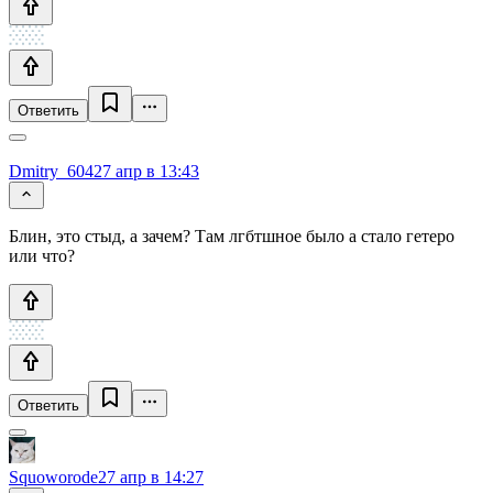
Ответить
Dmitry_604
27 апр в 13:43
Блин, это стыд, а зачем? Там лгбтшное было а стало гетеро
или что?
Ответить
Squoworode
27 апр в 14:27