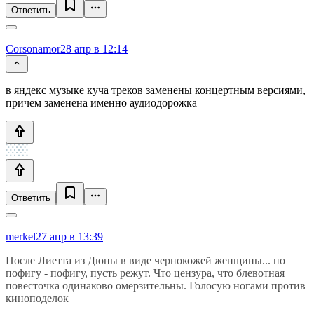
Ответить
Corsonamor
28 апр в 12:14
в яндекс музыке куча треков заменены концертным версиями,
причем заменена именно аудиодорожка
Ответить
merkel
27 апр в 13:39
После Лиетта из Дюны в виде чернокожей женщины... по
пофигу - пофигу, пусть режут. Что цензура, что блевотная
повесточка одинаково омерзительны. Голосую ногами против
киноподелок