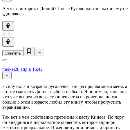
А что за история с Дюной? После Русалочки-нигры ничему не
удивляюсь...
Ответить
merkel
28 апр в 16:42
в силу пола и возраста русалочка - нигра прошла мимо меня, а
вот не смотреть Дюну - выбора не было. Я понимаю, конечно,
что уже вышел из возраста юнешества и трочества, но уж
больно в этом возрасте любил эту книгу, чтобы пропустить
экранизацию.
Так вот в чем собственно претензия к касту Кинеса. По лору
он внедрился в первобытное общество, которое априори
жестко патриархальное. И женщину они не могли принять