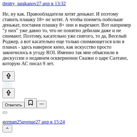
dmitry_tarakanov
27 апр в 13:32
Не, ну как. Правообладатели хотят деньжат. И поэтому
ставить плашку 18+ не хотят. А чтобы поиметь побольше
деньжат, поставив плашку 8+ они и вырезают. Вот например
"у них" уже давно то, что не понятно дебилам даже и не
снимают. Поэтому, касательно уже снятого, то да, Веселый
Роджер, а вот касательно еще только снимающегося или в
планах - здесь наверное кино, как искусство просто
закончилось в угоду ROI. Именно так мне объяснили в
дискуссии о недавнем осквернении Сказки о царе Салтане,
которую АС писал 9 лет.
Ответить
german25avenue
27 апр в 15:24