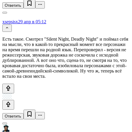
Ответить
xsepsisx
29 апр в 05:12
Есть такое. Смотрел "Silent Night, Deadly Night" и поймал себя
на мысли, что в какой-то прекрасный момент все персонажи
на время перешли на родной язык. Перепроверил - версия не
режиссерская, звуковая дорожка не соскочила с исходной
дублированной. А вот оно что, сцена-то, не смотря на то, что
кровавая достаточно была, изобиловала персонажами с этой-
самой-древнеиндийской-символикой. Ну что ж, теперь всё
встало на свои места.
Ответить