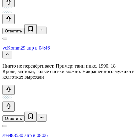
Ответить
vcKomm
29 апр в 04:46
Никто не передёргивает. Пример: твин пикс, 1990, 18+.
Кровь, матюки, голые сиськи можно. Накрашенного мужика в
колготках вырезали
Ответить
steel835
30 апр в 08:06