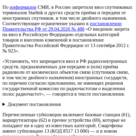
По
информации
СМИ, в Россию запретили ввоз спутниковых
терминалов Starlink и других средств приёма и передачи от
иностранных спутников, в том числе двойного назначения.
Соответствующее ограничение указано в
постановлении
Правительства РФ от 29.04.2026 № 488
«О введении запрета
на ввоз в Российскую Федерацию отдельных категорий
товаров и внесении изменений в постановление
Правительства Российской Федерации от 13 сентября 2012 г.
№ 923».
«Установить, что запрещается ввоз в РФ радиоэлектронных
средств, предназначенных для передачи и (или) приёма
радиоволн от космических объектов связи (спутников связи,
в том числе двойного назначения) иностранных государств,
по перечню согласно приложению, не имеющих решения
государственной комиссии по радиочастотам о выделении
полос радиочастот», — говорится в тексте постановления.
Документ постановления
Перечисленные субпозиции включают базовые станции (61),
маршрутизаторы (62) и прочие устройства (69), которые не
попадают ни в одну из известных категорий. Смартфоны
имеют субпозицию 13 (КОД 8517 13 000) — и в новом