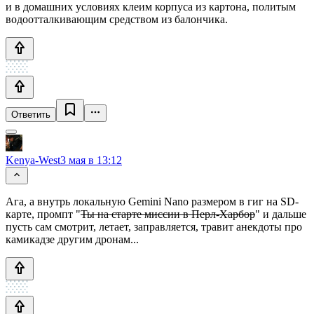
и в домашних условиях клеим корпуса из картона, политым
водоотталкивающим средством из балончика.
Ответить
Kenya-West
3 мая в 13:12
Ага, а внутрь локальную Gemini Nano размером в гиг на SD-
карте, промпт "
Ты на старте миссии в Перл-Харбор
" и дальше
пусть сам смотрит, летает, заправляется, травит анекдоты про
камикадзе другим дронам...