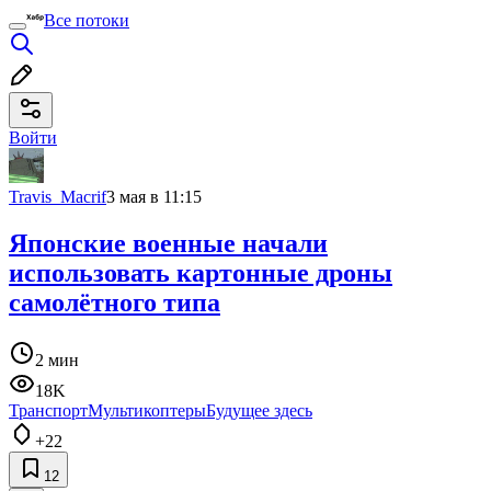
Все потоки
Войти
Travis_Macrif
3 мая в 11:15
Японские военные начали
использовать картонные дроны
самолётного типа
2 мин
18K
Транспорт
Мультикоптеры
Будущее здесь
+22
12