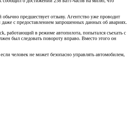
к сообщил о достижении 258 ватт-часов на милю, что
 обычно предшествует отзыву. Агентство уже проводит
и даже с предоставлением запрошенных данных об авариях.
ruck, работающий в режиме автопилота, попытался съехать с
лжен был следовать повороту вправо. Вместо этого он
если человек не может безопасно управлять автомобилем,