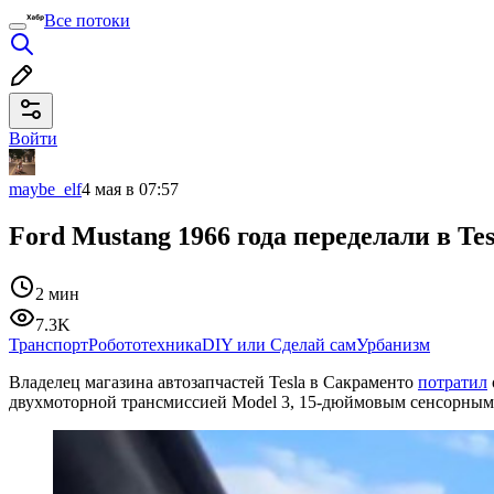
Все потоки
Войти
maybe_elf
4 мая в 07:57
Ford Mustang 1966 года переделали в Tes
2 мин
7.3K
Транспорт
Робототехника
DIY или Сделай сам
Урбанизм
Владелец магазина автозапчастей Tesla в Сакраменто
потратил
двухмоторной трансмиссией Model 3, 15-дюймовым сенсорным