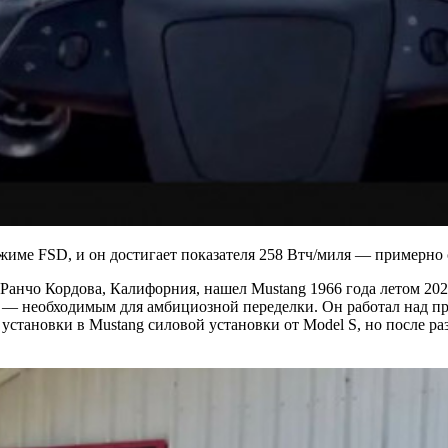
режиме FSD, и он достигает показателя 258 Втч/миля — примерн
анчо Кордова, Калифорния, нашел Mustang 1966 года летом 2022 г
— необходимым для амбициозной переделки. Он работал над про
установки в Mustang силовой установки от Model S, но после ра