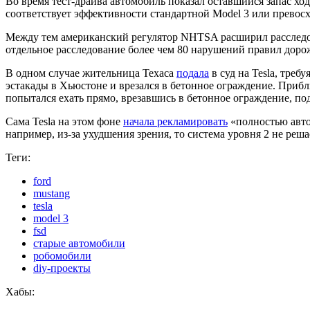
Во время тест-драйва автомобиль показал оставшийся запас хо
соответствует эффективности стандартной Model 3 или превосх
Между тем американский регулятор NHTSA расширил расследов
отдельное расследование более чем 80 нарушений правил доро
В одном случае жительница Техаса
подала
в суд на Tesla, треб
эстакады в Хьюстоне и врезался в бетонное ограждение. Прибл
попытался ехать прямо, врезавшись в бетонное ограждение, по
Сама Tesla на этом фоне
начала рекламировать
«полностью авто
например, из-за ухудшения зрения, то система уровня 2 не реша
Теги:
ford
mustang
tesla
model 3
fsd
старые автомобили
робомобили
diy-проекты
Хабы: