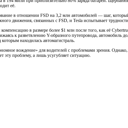
да в 194 мили при приблизительно 80% заряда батареи. Щербаню
одит её.
ание в отношении FSD на 3,2 млн автомобилей — шаг, который
жного движения, связанных с FSD, и Tesla испытывает трудност
уя компенсацию в размере более $1 млн после того, как её Cybert
ижаясь к разветвлению Y-образного путепровода, автомобиль до
д которым находилась автомагистраль.
номное вождение» для водителей с проблемами зрения. Однако, 
ет эту проблему, а лишь усугубляет ситуацию.