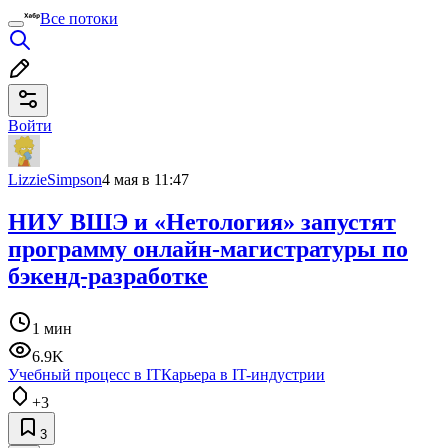
Все потоки
Войти
LizzieSimpson
4 мая в 11:47
НИУ ВШЭ и «Нетология» запустят
программу онлайн-магистратуры по
бэкенд-разработке
1 мин
6.9K
Учебный процесс в IT
Карьера в IT-индустрии
+3
3