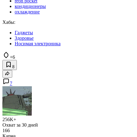
reon pocket
кондиционеры
охлаждение
Хабы:
Гаджеты
Здоровье
Носимая электроника
+6
8
7
256K+
Охват за 30 дней
166
Карма