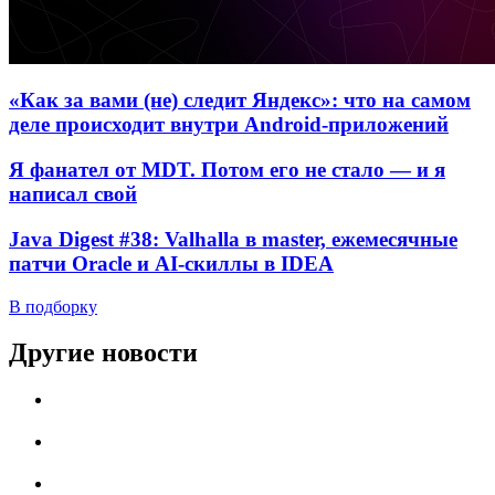
«Как за вами (не) следит Яндекс»: что на самом
деле происходит внутри Android-приложений
Я фанател от MDT. Потом его не стало — и я
написал свой
Java Digest #38: Valhalla в master, ежемесячные
патчи Oracle и AI-скиллы в IDEA
В подборку
Другие новости