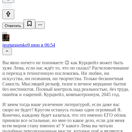
Ответить
igortarasenko
9 июн в 06:54
Вы явно ничего не понимаете 😉 как Курцвейл может быть
хуже Лема, если нас ждёт то, что он сказал? Расчеловечивание
и переход в техногенную послежизнь. Ни любви, ни
искусства, ни познания, ни творчества. Только бесконечная
Самость. Мыслящий рельеф, тихое и вечное мерцание бытия
без инстинктов. Полный контроль над реальностью, без труда,
ошибок и озарений. Курцвейл, компьютрониум, 2045 год.
И зачем тогда ваше увлечение литературой, если даже вас
скоро не будет? Кругом останусь только один огромный Я.
Конечно, каждому будет казаться, что это именно ЕГО облик
приняли все остальные, но мне-то какое дело, если для меня
всем миром стану именно я? У какого Лема вы читали
подобные революционные мысли, которые ещё и являются