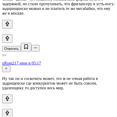
задержкой, но стали прочухивать, что фрилансеру в усть-ногу-
задирищинске можно и не платить те же мегабабки, что ему
же в москве.
Ответить
xRom21
7 июн в 05:17
Ну так он и соскочить может, это ж не очная работа в
задрищенске где конкурентов может не быть совсем,
удаленщику то доступен весь мир.