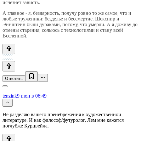
исчезнет зависть.
А главное - я, бездарность, получу ровно то же самое, что и
любые труженики: безделье и бессмертие. Шекспир и
Эйнштейн были дураками, потому, что умерли. А я доживу до
отмены старения, сольюсь с технологиями и стану всей
Вселенной.
Ответить
tenzink
9 июн в 06:49
Не разделяю вашего пренебрежения к художественной
литературе. И как философ/футуролог, Лем мне кажется
поглубже Курцвейла.