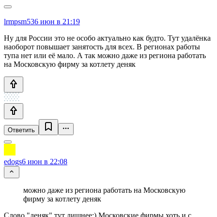
lrmpsm53
6 июн в 21:19
Ну для России это не особо актуально как будто. Тут удалёнка
наоборот повышает занятость для всех. В регионах работы
тупа нет или её мало. А так можно даже из региона работать
на Московскую фирму за котлету деняк
Ответить
edogs
6 июн в 22:08
можно даже из региона работать на Московскую
фирму за котлету деняк
Слово "деняк" тут лишнее:) Московские фирмы хоть и с