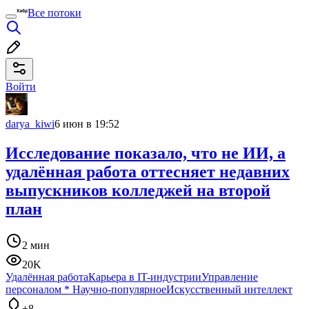
Все потоки
Войти
darya_kiwi
6 июн в 19:52
Исследование показало, что не ИИ, а
удалённая работа оттесняет недавних
выпускников колледжей на второй
план
2 мин
20K
Удалённая работа
Карьера в IT-индустрии
Управление
персоналом
*
Научно-популярное
Искусственный интеллект
+8