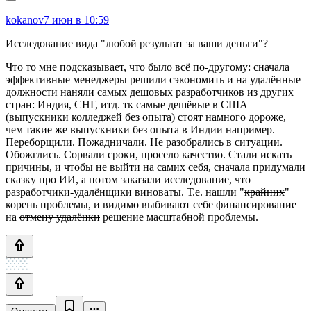
kokanov
7 июн в 10:59
Исследование вида "любой результат за ваши деньги"?
Что то мне подсказывает, что было всё по-другому: сначала
эффективные менеджеры решили сэкономить и на удалённые
должности наняли самых дешовых разработчиков из других
стран: Индия, СНГ, итд. тк самые дешёвые в США
(выпускники колледжей без опыта) стоят намного дороже,
чем такие же выпускники без опыта в Индии например.
Переборщили. Пожадничали. Не разобрались в ситуации.
Обожглись. Сорвали сроки, просело качество. Стали искать
причины, и чтобы не выйти на самих себя, сначала придумали
сказку про ИИ, а потом заказали исследование, что
разработчики-удалёнщики виноваты. Т.е. нашли "
крайних
"
корень проблемы, и видимо выбивают себе финансирование
на
отмену удалёнки
решение масштабной проблемы.