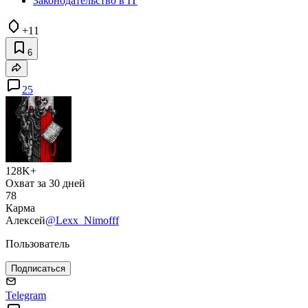
Законодательство в IT
+11
6
25
128K+
Охват за 30 дней
78
Карма
Алексей
@Lexx_Nimofff
Пользователь
Подписаться
Telegram