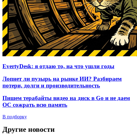
EvertyDesk: я отдаю то, на что ушли годы
Лопнет ли пузырь на рынке ИИ? Разбираем
потери, долги и производительность
Пишем терабайты видео на диск в Go и не даем
ОС сожрать всю память
В подборку
Другие новости