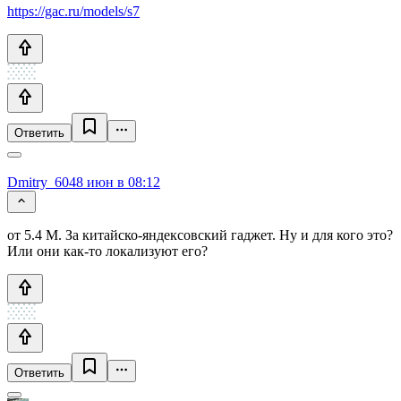
https://gac.ru/models/s7
Ответить
Dmitry_604
8 июн в 08:12
от 5.4 М. За китайско-яндексовский гаджет. Ну и для кого это?
Или они как-то локализуют его?
Ответить