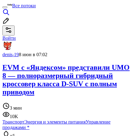
Все потоки
Войти
denis-19
8 июн в 07:02
EVM с «Яндексом» представили UMO
8 — полноразмерный гибридный
кроссовер класса D-SUV с полным
приводом
3 мин
10K
Транспорт
Энергия и элементы питания
Управление
продажами
*
+5