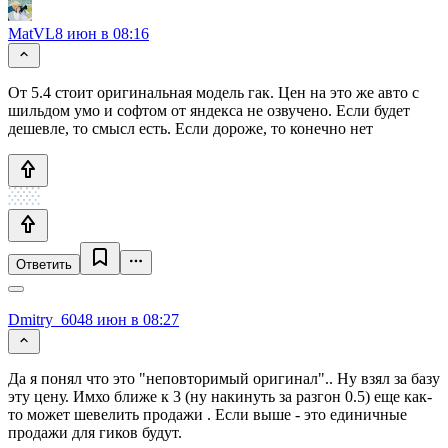
MatVL
8 июн в 08:16
От 5.4 стоит оригинальная модель гак. Цен на это же авто с
шильдом умо и софтом от яндекса не озвучено. Если будет
дешевле, то смысл есть. Если дороже, то конечно нет
Ответить
Dmitry_604
8 июн в 08:27
Да я понял что это "неповторимый оригинал".. Ну взял за базу
эту цену. Имхо ближе к 3 (ну накинуть за разгон 0.5) еще как-
то может шевелить продажи . Если выше - это единичные
продажи для гиков будут.