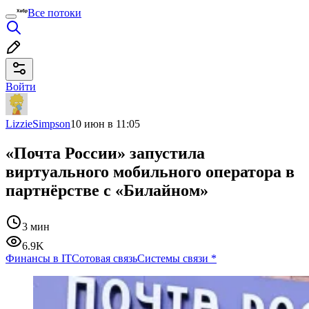
Все потоки
Войти
LizzieSimpson
10 июн в 11:05
«Почта России» запустила
виртуального мобильного оператора в
партнёрстве с «Билайном»
3 мин
6.9K
Финансы в IT
Сотовая связь
Системы связи
*