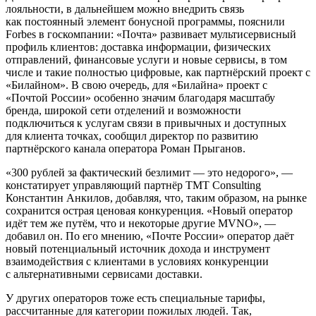
лояльности, в дальнейшем можно внедрить связь
как постоянный элемент бонусной программы, пояснили
Forbes в госкомпании: «Почта» развивает мультисервисный
профиль клиентов: доставка информации, физических
отправлений, финансовые услуги и новые сервисы, в том
числе и такие полностью цифровые, как партнёрский проект с
«Билайном». В свою очередь, для «Билайна» проект с
«Почтой России» особенно значим благодаря масштабу
бренда, широкой сети отделений и возможности
подключиться к услугам связи в привычных и доступных
для клиента точках, сообщил директор по развитию
партнёрского канала оператора Роман Прыганов.
«300 рублей за фактический безлимит — это недорого», —
констатирует управляющий партнёр TMT Consulting
Константин Анкилов, добавляя, что, таким образом, на рынке
сохранится острая ценовая конкуренция. «Новый оператор
идёт тем же путём, что и некоторые другие MVNO», —
добавил он. По его мнению, «Почте России» оператор даёт
новый потенциальный источник дохода и инструмент
взаимодействия с клиентами в условиях конкуренции
с альтернативными сервисами доставки.
У других операторов тоже есть специальные тарифы,
рассчитанные для категории пожилых людей. Так,