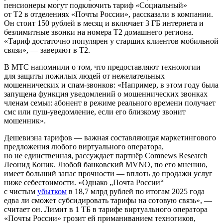
пенсионеры могут подключить тариф «Социальный»
от Т2 в отделениях «Почты России», рассказали в компании.
Он стоит 150 рублей в месяц и включает 3 ГБ интернета и
безлимитные звонки на номера T2 домашнего региона.
«Тариф достаточно популярен у старших клиентов мобильной
связи», — заверяют в Т2.
В МТС напомнили о том, что предоставляют технологии
для защиты пожилых людей от нежелательных
мошеннических и спам‑звонков: «Например, в этом году была
запущена функция уведомлений о мошеннических звонках
членам семьи: абонент в режиме реального времени получает
смс или пуш‑уведомление, если его близкому звонит
мошенник».
Дешевизна тарифов — важная составляющая маркетингового
предложения любого виртуального оператора,
но не единственная, рассуждает партнёр Comnews Research
Леонид Коник. Любой банковский MVNO, по его мнению,
имеет больший запас прочности — вплоть до продажи услуг
ниже себестоимости. «Однако „Почта России“
с чистым
убытком
в 18,7 млрд рублей по итогам 2025 года
едва ли сможет субсидировать тарифы на сотовую связь», —
считает он. Лимит в 1 ТБ в тарифе виртуального оператора
«Почты России» грозит ей приманиванием техногиков,