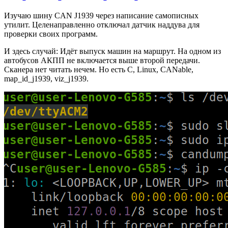
Изучаю шину CAN J1939 через написание самописных
утилит. Целенаправленно отключал датчик наддува для
проверки своих программ.
И здесь случай: Идёт выпуск машин на маршрут. На одном из
автобусов АКПП не включается выше второй передачи.
Сканера нет читать нечем. Но есть C, Linux, CANable,
map_id_j1939, viz_j1939.